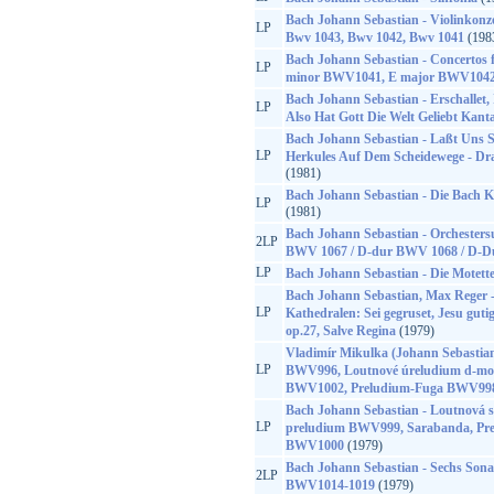
Bach Johann Sebastian - Violinkonze
LP
Bwv 1043, Bwv 1042, Bwv 1041
(198
Bach Johann Sebastian - Concertos f
LP
minor BWV1041, E major BWV1042
Bach Johann Sebastian - Erschallet,
LP
Also Hat Gott Die Welt Geliebt Kan
Bach Johann Sebastian - Laßt Uns 
LP
Herkules Auf Dem Scheidewege - D
(1981)
Bach Johann Sebastian - Die Bach 
LP
(1981)
Bach Johann Sebastian - Orchesters
2LP
BWV 1067 / D-dur BWV 1068 / D-
LP
Bach Johann Sebastian - Die Motet
Bach Johann Sebastian, Max Reger -
LP
Kathedralen: Sei gegruset, Jesu gutig
op.27, Salve Regina
(1979)
Vladimír Mikulka (Johann Sebastian
LP
BWV996, Loutnové úreludium d-mo
BWV1002, Preludium-Fuga BWV998
Bach Johann Sebastian - Loutnová s
LP
preludium BWV999, Sarabanda, Pre
BWV1000
(1979)
Bach Johann Sebastian - Sechs Son
2LP
BWV1014-1019
(1979)