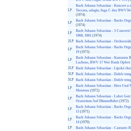
Bach Johann Sebastian - Koncert 
LP
Toccata, adagio, fuga C dur BWV5
(1974)
Bach Johann Sebastian - Bachs Orge
LP
(1974)
Bach Johann Sebastian - 3 Concerti
LP
1060, 1061
(1974)
2LP
Bach Johann Sebastian - Orchestráln
Bach Johann Sebastian - Bachs Orge
LP
19
(1973)
Bach Johann Sebastian - Kantaten 
LP
Lachens, BWV 17 Wer Dank Opfert D
2LP
Bach Johann Sebastian - Lipské cho
5LP
Bach Johann Sebastian - Dobře temp
5LP
Bach Johann Sebastian - Dobře temp
Bach Johann Sebastian - Herz Und
LP
Motetten
(1972)
Bach Johann Sebastian - Lobet Gott
LP
Oratorium Auf Himmelfahrt
(1972)
Bach Johann Sebastian - Bachs Orge
LP
13
(1971)
Bach Johann Sebastian - Bachs Orge
LP
14
(1970)
LP
Bach Johann Sebastian - Cantates