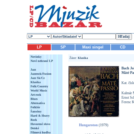
LP
SP
Maxi singel
CD
Novinky
Žáner:
Klasika
Nové nehrané LP
Bach Jo
Jazz
Máté Pa
Jazzrock/Fusion
Jazz Sk/Cz
Klasika
Kat. čís
Folk/Country
World Music
Kalmár M
Art-rock
Ernst Sc
Blues
Ferenc K
Alternatíva
Folklór
Šansóny
Hard & Heavy
Rock
Hovorené slovo
Hungaroton
(1979)
Detské
Filmová hudba