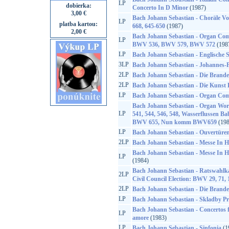
LP
dobierka:
Concerto In D Minor
(1987)
3,00 €
Bach Johann Sebastian - Choräle V
LP
platba kartou:
668, 645-650
(1987)
2,00 €
Bach Johann Sebastian - Organ Co
LP
BWV 536, BWV 579, BWV 572
(198
LP
Bach Johann Sebastian - Englische S
3LP
Bach Johann Sebastian - Johannes
2LP
Bach Johann Sebastian - Die Brand
2LP
Bach Johann Sebastian - Die Kunst 
LP
Bach Johann Sebastian - Organ Com
Bach Johann Sebastian - Organ Wo
LP
541, 544, 546, 548, Wasserflussen B
BWV 655, Nun komm BWV659
(198
LP
Bach Johann Sebastian - Ouvertüren
2LP
Bach Johann Sebastian - Messe In 
Bach Johann Sebastian - Messe In 
LP
(1984)
Bach Johann Sebastian - Ratswahlka
2LP
Civil Council Election: BWV 29, 71, 
2LP
Bach Johann Sebastian - Die Brand
LP
Bach Johann Sebastian - Skladby P
Bach Johann Sebastian - Concertos f
LP
amore
(1983)
LP
Bach Johann Sebastian - Sinfonia
(1