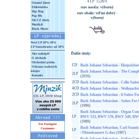
4 LP: 15,00 €
Ostatné žánre
stav nosiča:
výborný
Elektronika
Hip Hop
stav obalu:
veľmi dobrý -
Pop 80s
výborný
SK/CZ tituly
Muzikál
Black Music
LP výpredaj
Nové LP 20%-30%
LP Soundtracky od 30%
Ďalšie tituly:
Ako nakúpiť
O obchode
Obchodné podm.
CD
Bach Johann Sebastian - Harpsichord
Ochrana osobných
údajov
Bach Johann Sebastian - The Compl
2LP
Kontakt
(2016)
2CD
Bach Johann Sebastian - Cello Suite
4CD
Bach Johann Sebastian - Weihnacht
2CD
Bach Johann Sebastian - 6 Suites Fo
Bach Johann Sebastian - Suites Fo
2LP
(1990)
Bach Johann Sebastian - Organ Co
LP
BWV 533, BWV 570, BWV 549, BW
Abroad !!!
(1989)
For Foreigner
Bach Johann Sebastian, Carl Stamit
Customers
LP
/ Flötenkonzert G-dur
(1987)
Poštovné
Bach Johann Sebastian - Italian Conc