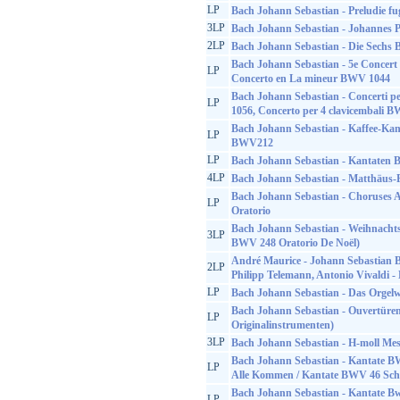
LP
Bach Johann Sebastian - Preludie fu
3LP
Bach Johann Sebastian - Johannes P
2LP
Bach Johann Sebastian - Die Sechs 
Bach Johann Sebastian - 5e Concer
LP
Concerto en La mineur BWV 1044
Bach Johann Sebastian - Concerti p
LP
1056, Concerto per 4 clavicembali 
Bach Johann Sebastian - Kaffee-Ka
LP
BWV212
LP
Bach Johann Sebastian - Kantate
4LP
Bach Johann Sebastian - Matthäus-
Bach Johann Sebastian - Choruses 
LP
Oratorio
Bach Johann Sebastian - Weihnachts
3LP
BWV 248 Oratorio De Noël)
André Maurice - Johann Sebastian B
2LP
Philipp Telemann, Antonio Vivaldi -
LP
Bach Johann Sebastian - Das Orgelw
Bach Johann Sebastian - Ouvertüren
LP
Originalinstrumenten)
3LP
Bach Johann Sebastian - H-moll M
Bach Johann Sebastian - Kantate B
LP
Alle Kommen / Kantate BWV 46 Sch
Bach Johann Sebastian - Kantate Bw
LP