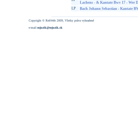
Lachens - & Kantate Bwv 17 - Wer D
LP
Bach Johann Sebastian - Kantate 
Copyright © RebWeb 2009; Všetky práva vyhradené
e-mail:
mjuzik@mjuzik.sk