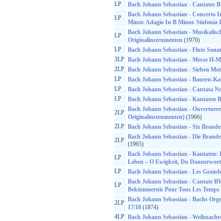
LP
Bach Johann Sebastian - Cantates
Bach Johann Sebastian - Concerto I
LP
Minor. Adagio In B Minor. Sinfonia 
Bach Johann Sebastian - Musikalisc
LP
Originalinstrumenten
(1970)
LP
Bach Johann Sebastian - Flute Sona
3LP
Bach Johann Sebastian - Messe H-M
2LP
Bach Johann Sebastian - Sieben Mot
LP
Bach Johann Sebastian - Bauern-Kan
LP
Bach Johann Sebastian - Cantata No
LP
Bach Johann Sebastian - Kantaten
Bach Johann Sebastian - Ouvertuere
2LP
Originalinstrumenten)
(1966)
2LP
Bach Johann Sebastian - Six Brand
Bach Johann Sebastian - Die Brande
2LP
(1965)
Bach Johann Sebastian - Kantaten
LP
Leben – O Ewigkeit, Du Donnerwort
LP
Bach Johann Sebastian - Les Grandes
Bach Johann Sebastian - Cantate BW
LP
Bekümmernis Pour Tous Les Temps
Bach Johann Sebastian - Bachs Org
2LP
17/18
(1874)
4LP
Bach Johann Sebastian - Weihnacht