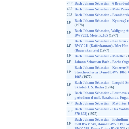
2LP
Bach Johann Sebastian - 6 Branden
4LP
Bach Johann Sebastian - Máté Passi
2LP
Bach Johann Sebastian - Braniborsk
Bach Johann Sebastian - Kytarový rec
LP
(1978)
Bach Johann Sebastian, Wolfgang A
LP
BWV202, Motet K.165
(1977)
Bach Johann Sebastian - Kantaten - S
LP
BWV 211 (Kaffeekantate) / Mer Ha
(Bauernkantate)
(1977)
LP
Bach Johann Sebastian - Motetten
(1
LP
Johann Sebastian Bach - Bachs Orge
Bach Johann Sebastian - Konzerte 
LP
Streichorchester D-moll BWV 1063
1065
(1977)
Bach Johann Sebastian - Leopold St
LP
Skladeb J. S. Bacha
(1976)
Bach Johann Sebastian - Loutnová su
LP
preludium d moll, Sarabanda, Fuga 
4LP
Bach Johann Sebastian - Matthäus-
Bach Johann Sebastian - Das Wohlte
3LP
870-893)
(1975)
Bach Johann Sebastian - Preludium
LP
moll BWV 549, d-moll BWV 539, C-d
BWV 528, Fugue G-dur BWV 576
(1