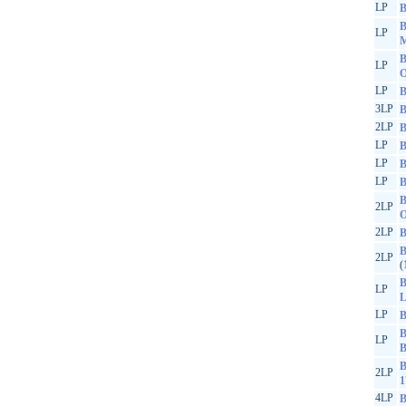
LP
B
B
LP
M
B
LP
O
LP
B
3LP
B
2LP
B
LP
B
LP
B
LP
B
B
2LP
O
2LP
B
B
2LP
(
B
LP
L
LP
B
B
LP
B
B
2LP
1
4LP
B