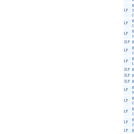
B
LP
T
(
B
LP
(
B
LP
1
2LP
B
B
LP
1
B
LP
L
2LP
B
5LP
B
5LP
B
B
LP
M
B
LP
O
B
LP
1
B
LP
1
LP
B