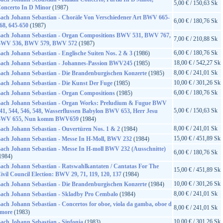
5,00 € / 150,63 Sk
oncerto In D Minor
(1987)
ach Johann Sebastian - Choräle Von Verschiedener Art BWV 665-
6,00 € / 180,76 Sk
68, 645-650
(1987)
ach Johann Sebastian - Organ Compositions BWV 531, BWV 767,
7,00 € / 210,88 Sk
WV 536, BWV 579, BWV 572
(1987)
6,00 € / 180,76 Sk
ach Johann Sebastian - Englische Suiten Nos. 2 & 3
(1986)
18,00 € / 542,27 Sk
ach Johann Sebastian - Johannes-Passion BWV245
(1985)
8,00 € / 241,01 Sk
ach Johann Sebastian - Die Brandenburgischen Konzerte
(1985)
10,00 € / 301,26 Sk
ach Johann Sebastian - Die Kunst Der Fuge
(1985)
6,00 € / 180,76 Sk
ach Johann Sebastian - Organ Compositions
(1985)
ach Johann Sebastian - Organ Works: Preludium & Fugue BWV
5,00 € / 150,63 Sk
41, 544, 546, 548, Wasserflussen Babylon BWV 653, Herr Jesu
WV 655, Nun komm BWV659
(1984)
8,00 € / 241,01 Sk
ach Johann Sebastian - Ouvertüren Nos. 1 & 2
(1984)
15,00 € / 451,89 Sk
ach Johann Sebastian - Messe In H-Moll, BWV 232
(1984)
ach Johann Sebastian - Messe In H-moll BWV 232 (Ausschnitte)
6,00 € / 180,76 Sk
1984)
ach Johann Sebastian - Ratswahlkantaten / Cantatas For The
15,00 € / 451,89 Sk
ivil Council Election: BWV 29, 71, 119, 120, 137
(1984)
10,00 € / 301,26 Sk
ach Johann Sebastian - Die Brandenburgischen Konzerte
(1984)
8,00 € / 241,01 Sk
ach Johann Sebastian - Skladby Pro Cembalo
(1984)
ach Johann Sebastian - Concertos for oboe, viola da gamba, oboe d
8,00 € / 241,01 Sk
more
(1983)
10,00 € / 301,26 Sk
ach Johann Sebastian - Sinfonia
(1983)