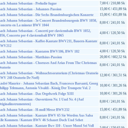
7,00 € / 210,88 Sk
ach Johann Sebastian - Preludie fugue
15,00 € / 451,89 Sk
ach Johann Sebastian - Johannes Passion
15,00 € / 451,89 Sk
ach Johann Sebastian - Die Sechs Brandenburgischen Konzerte
ach Johann Sebastian - 5e Concert Brandenbourgeois BWV 1050,
8,00 € / 241,01 Sk
oncerto en La mineur BWV 1044
ach Johann Sebastian - Concerti per clavicembalo BWV 1052,
4,00 € / 120,50 Sk
056, Concerto per 4 clavicembali BWV 1065
ach Johann Sebastian - Kaffee-Kantate BWV211, Bauern-Kantate
8,00 € / 241,01 Sk
BWV212
4,00 € / 120,50 Sk
ach Johann Sebastian - Kantaten BWV106, BWV 182
20,00 € / 602,52 Sk
ach Johann Sebastian - Matthäus-Passion
ach Johann Sebastian - Choruses And Arias From The Christmas
8,00 € / 241,01 Sk
ratorio
ach Johann Sebastian - Weihnachtsoratorium (Christmas Oratorio
12,00 € / 361,51 Sk
WV 248 Oratorio De Noël)
ndré Maurice - Johann Sebastian Bach, Francesco Barsanti, Georg
10,00 € / 301,26 Sk
hilipp Telemann, Antonio Vivaldi - König Der Trompete Vol. 2
10,00 € / 301,26 Sk
ach Johann Sebastian - Das Orgelwerk Folge XIII
ach Johann Sebastian - Ouvertüren Nr. 1 Und Nr. 4 (Auf
8,00 € / 241,01 Sk
riginalinstrumenten)
15,00 € / 451,89 Sk
ach Johann Sebastian - H-moll Messe BWV232
ach Johann Sebastian - Kantate BWV 65 Sie Werden Aus Saba
8,00 € / 241,01 Sk
lle Kommen / Kantate BWV 46 Schauet Doch Und Sehet
ach Johann Sebastian - Kantate Bwv 110 - Unser Mund Sei Voll
5,00 € / 150,63 Sk