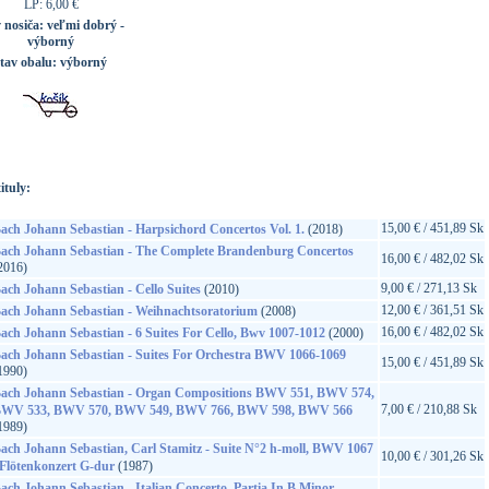
LP: 6,00 €
v nosiča:
veľmi dobrý -
výborný
stav obalu:
výborný
ituly:
15,00 € / 451,89 Sk
ach Johann Sebastian - Harpsichord Concertos Vol. 1.
(2018)
ach Johann Sebastian - The Complete Brandenburg Concertos
16,00 € / 482,02 Sk
2016)
9,00 € / 271,13 Sk
ach Johann Sebastian - Cello Suites
(2010)
12,00 € / 361,51 Sk
ach Johann Sebastian - Weihnachtsoratorium
(2008)
16,00 € / 482,02 Sk
ach Johann Sebastian - 6 Suites For Cello, Bwv 1007-1012
(2000)
ach Johann Sebastian - Suites For Orchestra BWV 1066-1069
15,00 € / 451,89 Sk
1990)
ach Johann Sebastian - Organ Compositions BWV 551, BWV 574,
7,00 € / 210,88 Sk
WV 533, BWV 570, BWV 549, BWV 766, BWV 598, BWV 566
1989)
ach Johann Sebastian, Carl Stamitz - Suite N°2 h-moll, BWV 1067
10,00 € / 301,26 Sk
 Flötenkonzert G-dur
(1987)
ach Johann Sebastian - Italian Concerto, Partia In B Minor,