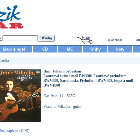
O obchode
Ak
Maxi singel
CD
MC
Knihy
Noty
lasika
Bach Johann Sebastian
Loutnová suita e moll BWVííž, Loutnové preludium
BWV999, Sarabanda, Preludium BWV998, Fuga a moll
BWV1000
Kat. číslo: 1111585G
Vladimir Mikulka - guitar
Supraphon
(1979)