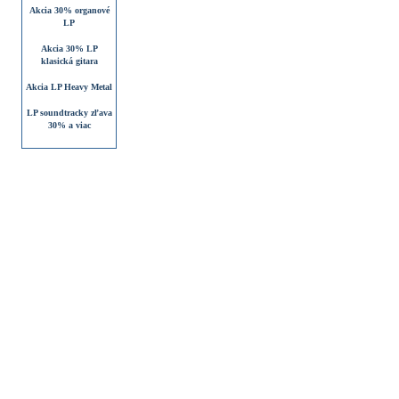
Akcia 30% organové
LP
Akcia 30% LP
klasická gitara
Akcia LP Heavy Metal
LP soundtracky zľava
30% a viac