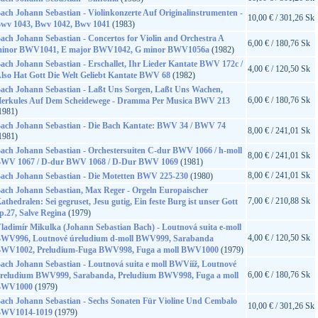
ach Johann Sebastian - Violinkonzerte Auf Originalinstrumenten -
10,00 € / 301,26 Sk
wv 1043, Bwv 1042, Bwv 1041
(1983)
ach Johann Sebastian - Concertos for Violin and Orchestra A
6,00 € / 180,76 Sk
inor BWV1041, E major BWV1042, G minor BWV1056a
(1982)
ach Johann Sebastian - Erschallet, Ihr Lieder Kantate BWV 172c /
4,00 € / 120,50 Sk
lso Hat Gott Die Welt Geliebt Kantate BWV 68
(1982)
ach Johann Sebastian - Laßt Uns Sorgen, Laßt Uns Wachen,
6,00 € / 180,76 Sk
erkules Auf Dem Scheidewege - Dramma Per Musica BWV 213
1981)
ach Johann Sebastian - Die Bach Kantate: BWV 34 / BWV 74
8,00 € / 241,01 Sk
1981)
ach Johann Sebastian - Orchestersuiten C-dur BWV 1066 / h-moll
8,00 € / 241,01 Sk
WV 1067 / D-dur BWV 1068 / D-Dur BWV 1069
(1981)
8,00 € / 241,01 Sk
ach Johann Sebastian - Die Motetten BWV 225-230
(1980)
ach Johann Sebastian, Max Reger - Orgeln Europaischer
7,00 € / 210,88 Sk
athedralen: Sei gegruset, Jesu gutig, Ein feste Burg ist unser Gott
p.27, Salve Regina
(1979)
ladimír Mikulka (Johann Sebastian Bach) - Loutnová suita e-moll
4,00 € / 120,50 Sk
WV996, Loutnové úreludium d-moll BWV999, Sarabanda
WV1002, Preludium-Fuga BWV998, Fuga a moll BWV1000
(1979)
ach Johann Sebastian - Loutnová suita e moll BWVííž, Loutnové
6,00 € / 180,76 Sk
reludium BWV999, Sarabanda, Preludium BWV998, Fuga a moll
BWV1000
(1979)
ach Johann Sebastian - Sechs Sonaten Für Violine Und Cembalo
10,00 € / 301,26 Sk
WV1014-1019
(1979)