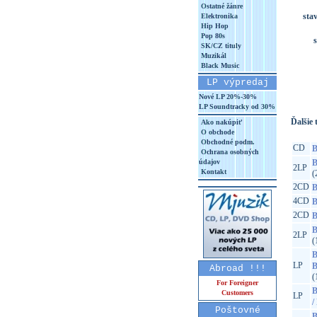
Ostatné žánre
sta
Elektronika
Hip Hop
Pop 80s
SK/CZ tituly
Muzikál
Black Music
LP výpredaj
Nové LP 20%-30%
LP Soundtracky od 30%
Ďalšie t
Ako nakúpiť
O obchode
Obchodné podm.
CD
B
Ochrana osobných
údajov
B
2LP
Kontakt
(
2CD
B
4CD
B
2CD
B
B
2LP
(
B
LP
B
Abroad !!!
(
For Foreigner
B
Customers
LP
/
Poštovné
B