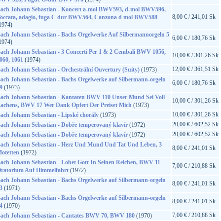
ach Johann Sebastian - Koncert a-mol BWV593, d-mol BWV596,
8,00 € / 241,01 Sk
occata, adagio, fuga C dur BWV564, Canzona d mol BWV588
1974)
ach Johann Sebastian - Bachs Orgelwerke Auf Silbermannorgeln 5
6,00 € / 180,76 Sk
1974)
ach Johann Sebastian - 3 Concerti Per 1 & 2 Cembali BWV 1056,
10,00 € / 301,26 Sk
060, 1061
(1974)
12,00 € / 361,51 Sk
ach Johann Sebastian - Orchestrální Ouvertury (Suity)
(1973)
ach Johann Sebastian - Bachs Orgelwerke auf Silbermann-orgeln
6,00 € / 180,76 Sk
9
(1973)
ach Johann Sebastian - Kantaten BWV 110 Unser Mund Sei Voll
10,00 € / 301,26 Sk
achens, BWV 17 Wer Dank Opfert Der Preiset Mich
(1973)
10,00 € / 301,26 Sk
ach Johann Sebastian - Lipské chorály
(1973)
20,00 € / 602,52 Sk
ach Johann Sebastian - Dobře temperovaný klavír
(1972)
20,00 € / 602,52 Sk
ach Johann Sebastian - Dobře temperovaný klavír
(1972)
ach Johann Sebastian - Herz Und Mund Und Tat Und Leben, 3
8,00 € / 241,01 Sk
otetten
(1972)
ach Johann Sebastian - Lobet Gott In Seinen Reichen, BWV 11
7,00 € / 210,88 Sk
ratorium Auf Himmelfahrt
(1972)
ach Johann Sebastian - Bachs Orgelwerke auf Silbermann-orgeln
8,00 € / 241,01 Sk
3
(1971)
ach Johann Sebastian - Bachs Orgelwerke auf Silbermann-orgeln
8,00 € / 241,01 Sk
4
(1970)
7,00 € / 210,88 Sk
ach Johann Sebastian - Cantates BWV 70, BWV 180
(1970)