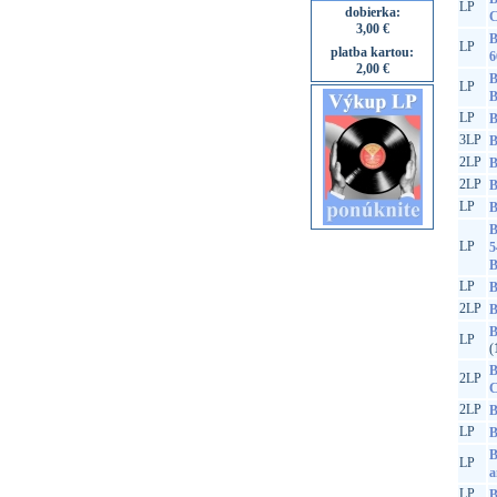
LP
dobierka:
C
3,00 €
B
LP
platba kartou:
6
2,00 €
B
LP
B
LP
B
3LP
B
2LP
B
2LP
B
LP
B
B
LP
5
B
LP
B
2LP
B
B
LP
(
B
2LP
C
2LP
B
LP
B
B
LP
a
LP
B