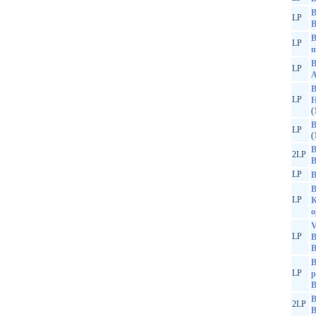
B
LP
B
B
LP
m
B
LP
A
B
LP
H
(
B
LP
(
B
2LP
B
LP
B
B
LP
K
o
V
LP
B
B
B
LP
p
B
2LP
B