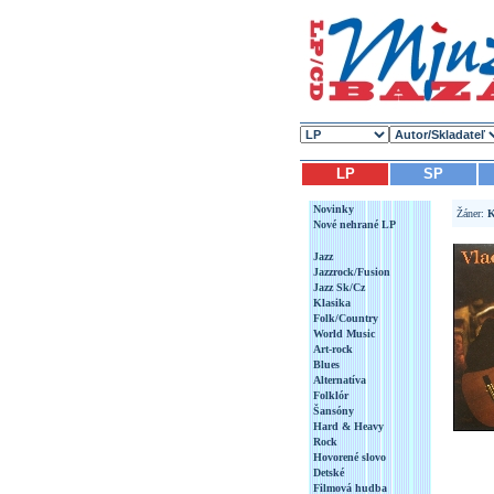
LP
SP
Novinky
Žáner:
K
Nové nehrané LP
Jazz
Jazzrock/Fusion
Jazz Sk/Cz
Klasika
Folk/Country
World Music
Art-rock
Blues
Alternatíva
Folklór
Šansóny
Hard & Heavy
Rock
Hovorené slovo
Detské
Filmová hudba