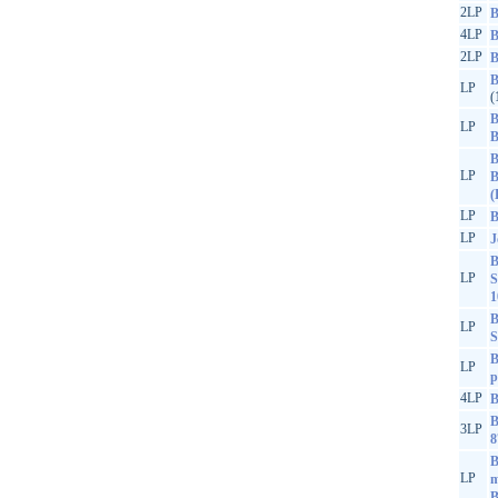
2LP
B
4LP
B
2LP
B
B
LP
(
B
LP
B
B
LP
B
(
LP
B
LP
J
B
LP
S
1
B
LP
S
B
LP
p
4LP
B
B
3LP
8
B
LP
m
B