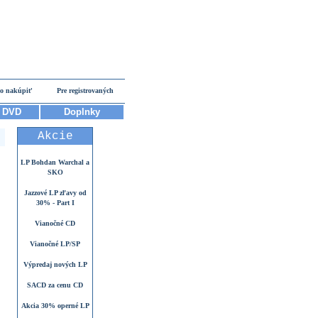
o nakúpiť
Pre registrovaných
DVD
Doplnky
Akcie
LP Bohdan Warchal a
SKO
Jazzové LP zľavy od
30% - Part I
Vianočné CD
Vianočné LP/SP
Výpredaj nových LP
SACD za cenu CD
Akcia 30% operné LP