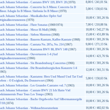
8,00 € / 241,01 Sk
ach Johann Sebastian - Cantates BWV 119, BWV 28
(1970)
ach Johann Sebastian - Concerto In A Minor. Concerto In D
5,00 € / 150,63 Sk
inor. Adagio In B Minor. Sinfonia In B Minor
(1970)
ach Johann Sebastian - Musikalisches Opfer Auf
10,00 € / 301,26 Sk
riginalinstrumenten
(1970)
7,00 € / 210,88 Sk
ach Johann Sebastian - Flute Sonatas
(1969/1974)
18,00 € / 542,27 Sk
ach Johann Sebastian - Messe H-Moll
(1968)
15,00 € / 451,89 Sk
ach Johann Sebastian - Sieben Motetten
(1968)
10,00 € / 301,26 Sk
ach Johann Sebastian - Bauern-Kantate, Kaffee-Kantate
(1968)
9,00 € / 271,13 Sk
ach Johann Sebastian - Cantata No. 207a, No. 214
(1967)
10,00 € / 301,26 Sk
ach Johann Sebastian - Kantaten BWV 80, BWV 140
(1967)
ach Johann Sebastian - Ouvertueren 1-4 (Auf
14,00 € / 421,76 Sk
riginalinstrumenten)
(1966)
10,00 € / 301,26 Sk
ach Johann Sebastian - Six Brandenburg Concertos
(1966)
ach Johann Sebastian - Die Brandenburgischen Konzerte 1-6
12,00 € / 361,51 Sk
1965)
ach Johann Sebastian - Kantaten: Herz Und Mund Und Tat Und
5,00 € / 150,63 Sk
eben – O Ewigkeit, Du Donnerwort
(1964)
10,00 € / 301,26 Sk
ach Johann Sebastian - Les Grandes Cantates vol. 7
(1963)
ach Johann Sebastian - Cantate BWV 21 Ich Hatte Viel
10,00 € / 301,26 Sk
ekümmernis Pour Tous Les Temps
(1963)
ach Johann Sebastian - Bachs Orgelwerke Auf Silbermannorgeln
10,00 € / 301,26 Sk
7/18
(1874)
16,00 € / 482,02 Sk
ach Johann Sebastian - Weihnachtsoratorium