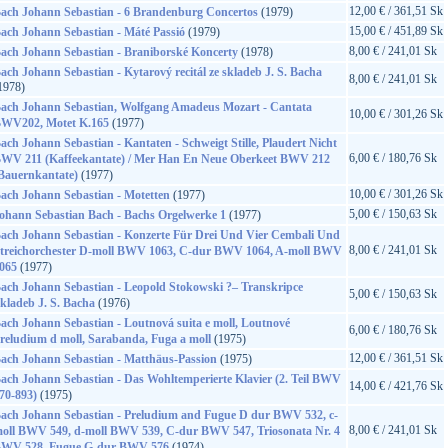
12,00 € / 361,51 Sk
ach Johann Sebastian - 6 Brandenburg Concertos
(1979)
15,00 € / 451,89 Sk
ach Johann Sebastian - Máté Passió
(1979)
8,00 € / 241,01 Sk
ach Johann Sebastian - Braniborské Koncerty
(1978)
ach Johann Sebastian - Kytarový recitál ze skladeb J. S. Bacha
8,00 € / 241,01 Sk
1978)
ach Johann Sebastian, Wolfgang Amadeus Mozart - Cantata
10,00 € / 301,26 Sk
WV202, Motet K.165
(1977)
ach Johann Sebastian - Kantaten - Schweigt Stille, Plaudert Nicht
6,00 € / 180,76 Sk
WV 211 (Kaffeekantate) / Mer Han En Neue Oberkeet BWV 212
Bauernkantate)
(1977)
10,00 € / 301,26 Sk
ach Johann Sebastian - Motetten
(1977)
5,00 € / 150,63 Sk
ohann Sebastian Bach - Bachs Orgelwerke 1
(1977)
ach Johann Sebastian - Konzerte Für Drei Und Vier Cembali Und
8,00 € / 241,01 Sk
treichorchester D-moll BWV 1063, C-dur BWV 1064, A-moll BWV
065
(1977)
ach Johann Sebastian - Leopold Stokowski ?– Transkripce
5,00 € / 150,63 Sk
kladeb J. S. Bacha
(1976)
ach Johann Sebastian - Loutnová suita e moll, Loutnové
6,00 € / 180,76 Sk
reludium d moll, Sarabanda, Fuga a moll
(1975)
12,00 € / 361,51 Sk
ach Johann Sebastian - Matthäus-Passion
(1975)
ach Johann Sebastian - Das Wohltemperierte Klavier (2. Teil BWV
14,00 € / 421,76 Sk
70-893)
(1975)
ach Johann Sebastian - Preludium and Fugue D dur BWV 532, c-
8,00 € / 241,01 Sk
oll BWV 549, d-moll BWV 539, C-dur BWV 547, Triosonata Nr. 4
WV 528, Fugue G-dur BWV 576
(1974)