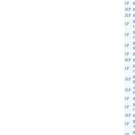
LP
B
3LP
B
2LP
B
B
LP
C
B
LP
1
B
LP
LP
B
4LP
B
B
LP
O
B
3LP
B
A
2LP
P
LP
B
B
LP
O
3LP
B
B
LP
A
B
LP