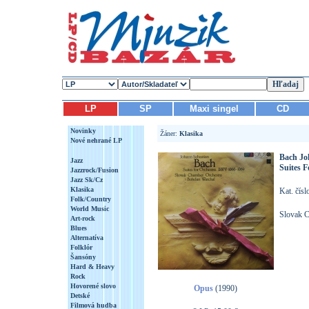
LP
SP
Maxi singel
CD
Novinky
Žáner:
Klasika
Nové nehrané LP
Bach Jo
Jazz
Suites 
Jazzrock/Fusion
Jazz Sk/Cz
Klasika
Kat. čís
Folk/Country
World Music
Slovak C
Art-rock
Blues
Alternatíva
Folklór
Šansóny
Hard & Heavy
Rock
Hovorené slovo
Opus
(1990)
Detské
Filmová hudba