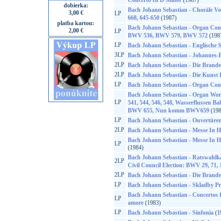
Concerto In D Minor
(1987)
dobierka:
Bach Johann Sebastian - Choräle V
3,00 €
LP
668, 645-650
(1987)
platba kartou:
Bach Johann Sebastian - Organ Co
2,00 €
LP
BWV 536, BWV 579, BWV 572
(198
LP
Bach Johann Sebastian - Englische S
3LP
Bach Johann Sebastian - Johannes
2LP
Bach Johann Sebastian - Die Brand
2LP
Bach Johann Sebastian - Die Kunst 
LP
Bach Johann Sebastian - Organ Com
Bach Johann Sebastian - Organ Wo
LP
541, 544, 546, 548, Wasserflussen B
BWV 655, Nun komm BWV659
(198
LP
Bach Johann Sebastian - Ouvertüren
2LP
Bach Johann Sebastian - Messe In 
Bach Johann Sebastian - Messe In 
LP
(1984)
Bach Johann Sebastian - Ratswahlka
2LP
Civil Council Election: BWV 29, 71, 
2LP
Bach Johann Sebastian - Die Brand
LP
Bach Johann Sebastian - Skladby P
Bach Johann Sebastian - Concertos f
LP
amore
(1983)
LP
Bach Johann Sebastian - Sinfonia
(1