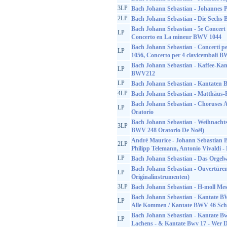
3LP
Bach Johann Sebastian - Johannes P
2LP
Bach Johann Sebastian - Die Sechs 
Bach Johann Sebastian - 5e Concer
LP
Concerto en La mineur BWV 1044
Bach Johann Sebastian - Concerti p
LP
1056, Concerto per 4 clavicembali 
Bach Johann Sebastian - Kaffee-Ka
LP
BWV212
LP
Bach Johann Sebastian - Kantate
4LP
Bach Johann Sebastian - Matthäus-
Bach Johann Sebastian - Choruses 
LP
Oratorio
Bach Johann Sebastian - Weihnachts
3LP
BWV 248 Oratorio De Noël)
André Maurice - Johann Sebastian B
2LP
Philipp Telemann, Antonio Vivaldi -
LP
Bach Johann Sebastian - Das Orgelw
Bach Johann Sebastian - Ouvertüren
LP
Originalinstrumenten)
3LP
Bach Johann Sebastian - H-moll M
Bach Johann Sebastian - Kantate B
LP
Alle Kommen / Kantate BWV 46 Sch
Bach Johann Sebastian - Kantate Bw
LP
Lachens - & Kantate Bwv 17 - Wer D