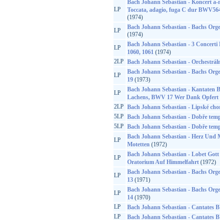
Bach Johann Sebastian - Koncert 
LP
Toccata, adagio, fuga C dur BWV5
(1974)
Bach Johann Sebastian - Bachs Orge
LP
(1974)
Bach Johann Sebastian - 3 Concerti
LP
1060, 1061
(1974)
2LP
Bach Johann Sebastian - Orchestráln
Bach Johann Sebastian - Bachs Orge
LP
19
(1973)
Bach Johann Sebastian - Kantaten 
LP
Lachens, BWV 17 Wer Dank Opfert D
2LP
Bach Johann Sebastian - Lipské cho
5LP
Bach Johann Sebastian - Dobře temp
5LP
Bach Johann Sebastian - Dobře temp
Bach Johann Sebastian - Herz Und
LP
Motetten
(1972)
Bach Johann Sebastian - Lobet Gott
LP
Oratorium Auf Himmelfahrt
(1972)
Bach Johann Sebastian - Bachs Orge
LP
13
(1971)
Bach Johann Sebastian - Bachs Orge
LP
14
(1970)
LP
Bach Johann Sebastian - Cantates
LP
Bach Johann Sebastian - Cantates