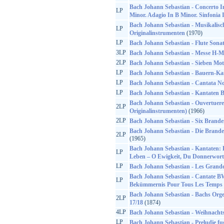
Bach Johann Sebastian - Concerto I
LP
Minor. Adagio In B Minor. Sinfonia 
Bach Johann Sebastian - Musikalisc
LP
Originalinstrumenten
(1970)
LP
Bach Johann Sebastian - Flute Sona
3LP
Bach Johann Sebastian - Messe H-M
2LP
Bach Johann Sebastian - Sieben Mot
LP
Bach Johann Sebastian - Bauern-Kan
LP
Bach Johann Sebastian - Cantata No
LP
Bach Johann Sebastian - Kantaten
Bach Johann Sebastian - Ouvertuere
2LP
Originalinstrumenten)
(1966)
2LP
Bach Johann Sebastian - Six Brand
Bach Johann Sebastian - Die Brande
2LP
(1965)
Bach Johann Sebastian - Kantaten
LP
Leben – O Ewigkeit, Du Donnerwort
LP
Bach Johann Sebastian - Les Grandes
Bach Johann Sebastian - Cantate BW
LP
Bekümmernis Pour Tous Les Temps
Bach Johann Sebastian - Bachs Org
2LP
17/18
(1874)
4LP
Bach Johann Sebastian - Weihnacht
LP
Bach Johann Sebastian - Preludie fu