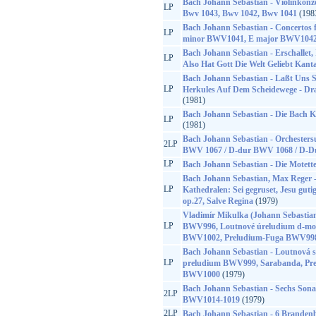
Bach Johann Sebastian - Violinkonze
LP
Bwv 1043, Bwv 1042, Bwv 1041
(198
Bach Johann Sebastian - Concertos f
LP
minor BWV1041, E major BWV1042
Bach Johann Sebastian - Erschallet,
LP
Also Hat Gott Die Welt Geliebt Kan
Bach Johann Sebastian - Laßt Uns 
LP
Herkules Auf Dem Scheidewege - D
(1981)
Bach Johann Sebastian - Die Bach 
LP
(1981)
Bach Johann Sebastian - Orchesters
2LP
BWV 1067 / D-dur BWV 1068 / D-
LP
Bach Johann Sebastian - Die Motet
Bach Johann Sebastian, Max Reger -
LP
Kathedralen: Sei gegruset, Jesu gutig
op.27, Salve Regina
(1979)
Vladimír Mikulka (Johann Sebastian
LP
BWV996, Loutnové úreludium d-mo
BWV1002, Preludium-Fuga BWV998
Bach Johann Sebastian - Loutnová s
LP
preludium BWV999, Sarabanda, Pre
BWV1000
(1979)
Bach Johann Sebastian - Sechs Son
2LP
BWV1014-1019
(1979)
2LP
Bach Johann Sebastian - 6 Branden