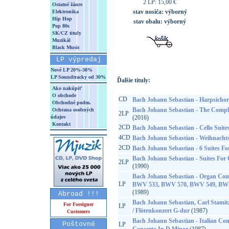
2 LP: 15,00 €
Ostatné žánre
stav nosiča:
výborný
Elektronika
Hip Hop
stav obalu:
výborný
Pop 80s
SK/CZ tituly
Muzikál
Black Music
LP výpredaj
Nové LP 20%-30%
LP Soundtracky od 30%
Ďalšie tituly:
Ako nakúpiť
O obchode
CD
Bach Johann Sebastian - Harpsichord
Obchodné podm.
Bach Johann Sebastian - The Compl
Ochrana osobných
2LP
údajov
(2016)
Kontakt
2CD
Bach Johann Sebastian - Cello Suite
4CD
Bach Johann Sebastian - Weihnacht
2CD
Bach Johann Sebastian - 6 Suites Fo
Bach Johann Sebastian - Suites Fo
2LP
(1990)
Bach Johann Sebastian - Organ Co
LP
BWV 533, BWV 570, BWV 549, BW
(1989)
Abroad !!!
Bach Johann Sebastian, Carl Stamit
For Foreigner
LP
/ Flötenkonzert G-dur
(1987)
Customers
Bach Johann Sebastian - Italian Conc
Poštovné
LP