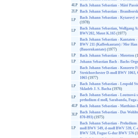
4LP
Bach Johann Sebastian - Máté Passi
2LP
Bach Johann Sebastian - Braniborsk
Bach Johann Sebastian - Kytarový rec
LP
(1978)
Bach Johann Sebastian, Wolfgang A
LP
BWV202, Motet K.165
(1977)
Bach Johann Sebastian - Kantaten - S
LP
BWV 211 (Kaffeekantate) / Mer Ha
(Bauernkantate)
(1977)
LP
Bach Johann Sebastian - Motetten
(1
LP
Johann Sebastian Bach - Bachs Orge
Bach Johann Sebastian - Konzerte 
LP
Streichorchester D-moll BWV 1063
1065
(1977)
Bach Johann Sebastian - Leopold St
LP
Skladeb J. S. Bacha
(1976)
Bach Johann Sebastian - Loutnová su
LP
preludium d moll, Sarabanda, Fuga 
4LP
Bach Johann Sebastian - Matthäus-
Bach Johann Sebastian - Das Wohlte
3LP
870-893)
(1975)
Bach Johann Sebastian - Preludium
LP
moll BWV 549, d-moll BWV 539, C-d
BWV 528, Fugue G-dur BWV 576
(1