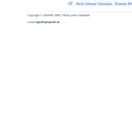
LP
Bach Johann Sebastian - Kantate 
Copyright © RebWeb 2009; Všetky práva vyhradené
e-mail:
mjuzik@mjuzik.sk