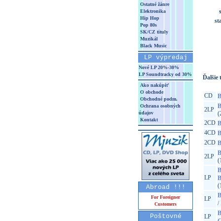
Ostatné žánre
Elektronika
Hip Hop
st
Pop 80s
SK/CZ tituly
Muzikál
Black Music
LP výpredaj
Nové LP 20%-30%
LP Soundtracky od 30%
Ďalšie t
Ako nakúpiť
O obchode
CD
B
Obchodné podm.
B
Ochrana osobných
2LP
údajov
(
Kontakt
2CD
B
4CD
B
2CD
B
B
2LP
(
B
LP
B
(
Abroad !!!
B
For Foreigner
LP
/
Customers
B
Poštovné
LP