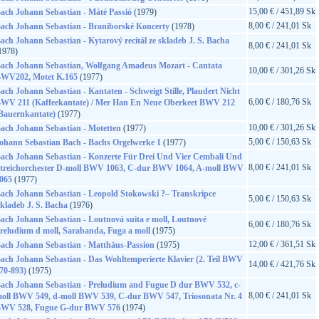
15,00 € / 451,89 Sk
ach Johann Sebastian - Máté Passió
(1979)
8,00 € / 241,01 Sk
ach Johann Sebastian - Braniborské Koncerty
(1978)
ach Johann Sebastian - Kytarový recitál ze skladeb J. S. Bacha
8,00 € / 241,01 Sk
1978)
ach Johann Sebastian, Wolfgang Amadeus Mozart - Cantata
10,00 € / 301,26 Sk
WV202, Motet K.165
(1977)
ach Johann Sebastian - Kantaten - Schweigt Stille, Plaudert Nicht
6,00 € / 180,76 Sk
WV 211 (Kaffeekantate) / Mer Han En Neue Oberkeet BWV 212
Bauernkantate)
(1977)
10,00 € / 301,26 Sk
ach Johann Sebastian - Motetten
(1977)
5,00 € / 150,63 Sk
ohann Sebastian Bach - Bachs Orgelwerke 1
(1977)
ach Johann Sebastian - Konzerte Für Drei Und Vier Cembali Und
8,00 € / 241,01 Sk
treichorchester D-moll BWV 1063, C-dur BWV 1064, A-moll BWV
065
(1977)
ach Johann Sebastian - Leopold Stokowski ?– Transkripce
5,00 € / 150,63 Sk
kladeb J. S. Bacha
(1976)
ach Johann Sebastian - Loutnová suita e moll, Loutnové
6,00 € / 180,76 Sk
reludium d moll, Sarabanda, Fuga a moll
(1975)
12,00 € / 361,51 Sk
ach Johann Sebastian - Matthäus-Passion
(1975)
ach Johann Sebastian - Das Wohltemperierte Klavier (2. Teil BWV
14,00 € / 421,76 Sk
70-893)
(1975)
ach Johann Sebastian - Preludium and Fugue D dur BWV 532, c-
8,00 € / 241,01 Sk
oll BWV 549, d-moll BWV 539, C-dur BWV 547, Triosonata Nr. 4
WV 528, Fugue G-dur BWV 576
(1974)