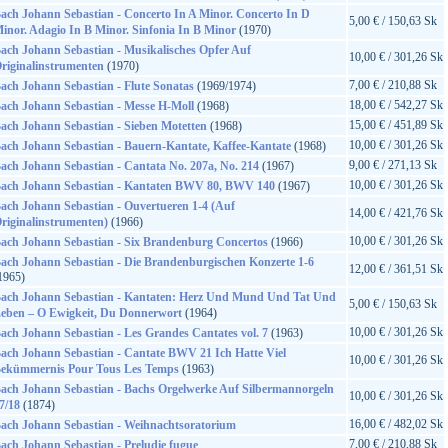
ach Johann Sebastian - Concerto In A Minor. Concerto In D
5,00 € / 150,63 Sk
inor. Adagio In B Minor. Sinfonia In B Minor
(1970)
ach Johann Sebastian - Musikalisches Opfer Auf
10,00 € / 301,26 Sk
riginalinstrumenten
(1970)
7,00 € / 210,88 Sk
ach Johann Sebastian - Flute Sonatas
(1969/1974)
18,00 € / 542,27 Sk
ach Johann Sebastian - Messe H-Moll
(1968)
15,00 € / 451,89 Sk
ach Johann Sebastian - Sieben Motetten
(1968)
10,00 € / 301,26 Sk
ach Johann Sebastian - Bauern-Kantate, Kaffee-Kantate
(1968)
9,00 € / 271,13 Sk
ach Johann Sebastian - Cantata No. 207a, No. 214
(1967)
10,00 € / 301,26 Sk
ach Johann Sebastian - Kantaten BWV 80, BWV 140
(1967)
ach Johann Sebastian - Ouvertueren 1-4 (Auf
14,00 € / 421,76 Sk
riginalinstrumenten)
(1966)
10,00 € / 301,26 Sk
ach Johann Sebastian - Six Brandenburg Concertos
(1966)
ach Johann Sebastian - Die Brandenburgischen Konzerte 1-6
12,00 € / 361,51 Sk
1965)
ach Johann Sebastian - Kantaten: Herz Und Mund Und Tat Und
5,00 € / 150,63 Sk
eben – O Ewigkeit, Du Donnerwort
(1964)
10,00 € / 301,26 Sk
ach Johann Sebastian - Les Grandes Cantates vol. 7
(1963)
ach Johann Sebastian - Cantate BWV 21 Ich Hatte Viel
10,00 € / 301,26 Sk
ekümmernis Pour Tous Les Temps
(1963)
ach Johann Sebastian - Bachs Orgelwerke Auf Silbermannorgeln
10,00 € / 301,26 Sk
7/18
(1874)
16,00 € / 482,02 Sk
ach Johann Sebastian - Weihnachtsoratorium
7,00 € / 210,88 Sk
ach Johann Sebastian - Preludie fugue