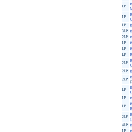
B
LP
M
B
LP
O
LP
B
3LP
B
2LP
B
LP
B
LP
B
LP
B
B
2LP
O
2LP
B
B
2LP
(
B
LP
L
LP
B
B
LP
B
B
2LP
1
4LP
B
LP
B