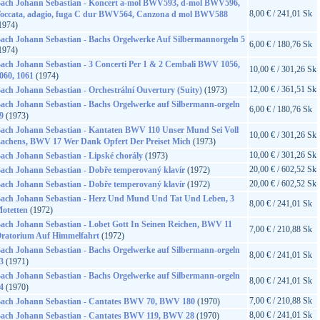
ach Johann Sebastian - Koncert a-mol BWV593, d-mol BWV596,
8,00 € / 241,01 Sk
occata, adagio, fuga C dur BWV564, Canzona d mol BWV588
1974)
ach Johann Sebastian - Bachs Orgelwerke Auf Silbermannorgeln 5
6,00 € / 180,76 Sk
1974)
ach Johann Sebastian - 3 Concerti Per 1 & 2 Cembali BWV 1056,
10,00 € / 301,26 Sk
060, 1061
(1974)
12,00 € / 361,51 Sk
ach Johann Sebastian - Orchestrální Ouvertury (Suity)
(1973)
ach Johann Sebastian - Bachs Orgelwerke auf Silbermann-orgeln
6,00 € / 180,76 Sk
9
(1973)
ach Johann Sebastian - Kantaten BWV 110 Unser Mund Sei Voll
10,00 € / 301,26 Sk
achens, BWV 17 Wer Dank Opfert Der Preiset Mich
(1973)
10,00 € / 301,26 Sk
ach Johann Sebastian - Lipské chorály
(1973)
20,00 € / 602,52 Sk
ach Johann Sebastian - Dobře temperovaný klavír
(1972)
20,00 € / 602,52 Sk
ach Johann Sebastian - Dobře temperovaný klavír
(1972)
ach Johann Sebastian - Herz Und Mund Und Tat Und Leben, 3
8,00 € / 241,01 Sk
otetten
(1972)
ach Johann Sebastian - Lobet Gott In Seinen Reichen, BWV 11
7,00 € / 210,88 Sk
ratorium Auf Himmelfahrt
(1972)
ach Johann Sebastian - Bachs Orgelwerke auf Silbermann-orgeln
8,00 € / 241,01 Sk
3
(1971)
ach Johann Sebastian - Bachs Orgelwerke auf Silbermann-orgeln
8,00 € / 241,01 Sk
4
(1970)
7,00 € / 210,88 Sk
ach Johann Sebastian - Cantates BWV 70, BWV 180
(1970)
8,00 € / 241,01 Sk
ach Johann Sebastian - Cantates BWV 119, BWV 28
(1970)