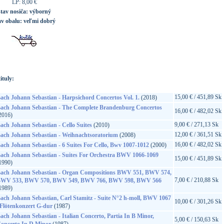
LP: 8,00 €
stav nosiča:
výborný
av obalu:
veľmi dobrý
ituly:
15,00 € / 451,89 Sk
ach Johann Sebastian - Harpsichord Concertos Vol. 1.
(2018)
ach Johann Sebastian - The Complete Brandenburg Concertos
16,00 € / 482,02 Sk
2016)
9,00 € / 271,13 Sk
ach Johann Sebastian - Cello Suites
(2010)
12,00 € / 361,51 Sk
ach Johann Sebastian - Weihnachtsoratorium
(2008)
16,00 € / 482,02 Sk
ach Johann Sebastian - 6 Suites For Cello, Bwv 1007-1012
(2000)
ach Johann Sebastian - Suites For Orchestra BWV 1066-1069
15,00 € / 451,89 Sk
1990)
ach Johann Sebastian - Organ Compositions BWV 551, BWV 574,
7,00 € / 210,88 Sk
WV 533, BWV 570, BWV 549, BWV 766, BWV 598, BWV 566
1989)
ach Johann Sebastian, Carl Stamitz - Suite N°2 h-moll, BWV 1067
10,00 € / 301,26 Sk
 Flötenkonzert G-dur
(1987)
ach Johann Sebastian - Italian Concerto, Partia In B Minor,
5,00 € / 150,63 Sk