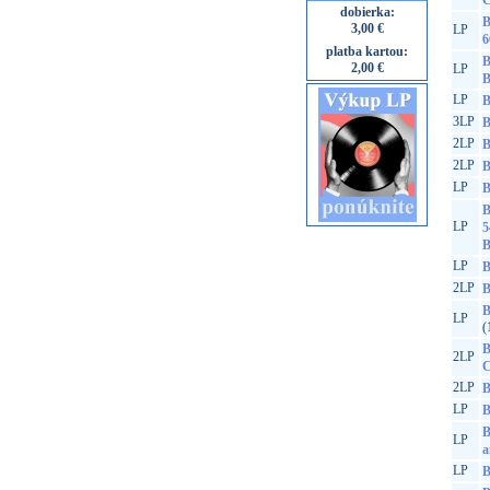
C
dobierka:
B
3,00 €
LP
6
platba kartou:
B
2,00 €
LP
B
LP
B
3LP
B
2LP
B
2LP
B
LP
B
B
LP
5
B
LP
B
2LP
B
B
LP
(
B
2LP
C
2LP
B
LP
B
B
LP
a
LP
B