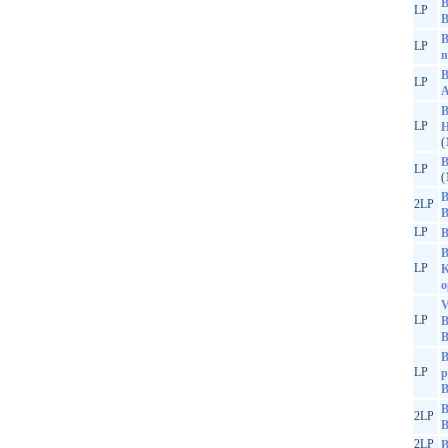
B
LP
B
B
LP
m
B
LP
A
B
LP
H
(
B
LP
(
B
2LP
B
LP
B
B
LP
K
o
V
LP
B
B
B
LP
p
B
2LP
B
2LP
B