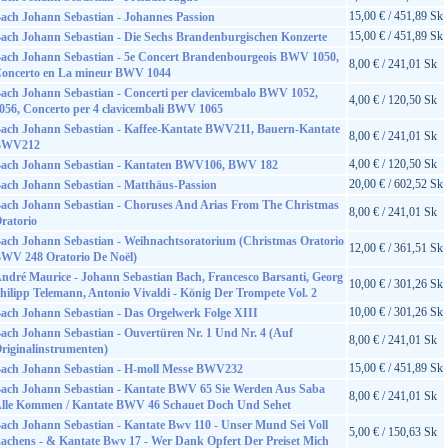
15,00 € / 451,89 Sk
ach Johann Sebastian - Johannes Passion
15,00 € / 451,89 Sk
ach Johann Sebastian - Die Sechs Brandenburgischen Konzerte
ach Johann Sebastian - 5e Concert Brandenbourgeois BWV 1050,
8,00 € / 241,01 Sk
oncerto en La mineur BWV 1044
ach Johann Sebastian - Concerti per clavicembalo BWV 1052,
4,00 € / 120,50 Sk
056, Concerto per 4 clavicembali BWV 1065
ach Johann Sebastian - Kaffee-Kantate BWV211, Bauern-Kantate
8,00 € / 241,01 Sk
BWV212
4,00 € / 120,50 Sk
ach Johann Sebastian - Kantaten BWV106, BWV 182
20,00 € / 602,52 Sk
ach Johann Sebastian - Matthäus-Passion
ach Johann Sebastian - Choruses And Arias From The Christmas
8,00 € / 241,01 Sk
ratorio
ach Johann Sebastian - Weihnachtsoratorium (Christmas Oratorio
12,00 € / 361,51 Sk
WV 248 Oratorio De Noël)
ndré Maurice - Johann Sebastian Bach, Francesco Barsanti, Georg
10,00 € / 301,26 Sk
hilipp Telemann, Antonio Vivaldi - König Der Trompete Vol. 2
10,00 € / 301,26 Sk
ach Johann Sebastian - Das Orgelwerk Folge XIII
ach Johann Sebastian - Ouvertüren Nr. 1 Und Nr. 4 (Auf
8,00 € / 241,01 Sk
riginalinstrumenten)
15,00 € / 451,89 Sk
ach Johann Sebastian - H-moll Messe BWV232
ach Johann Sebastian - Kantate BWV 65 Sie Werden Aus Saba
8,00 € / 241,01 Sk
lle Kommen / Kantate BWV 46 Schauet Doch Und Sehet
ach Johann Sebastian - Kantate Bwv 110 - Unser Mund Sei Voll
5,00 € / 150,63 Sk
achens - & Kantate Bwv 17 - Wer Dank Opfert Der Preiset Mich