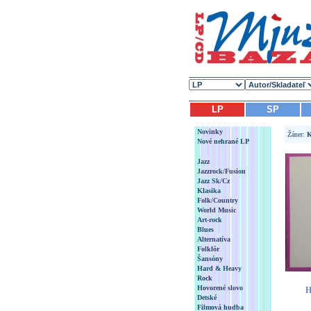
LP
SP
Novinky
Žáner:
K
Nové nehrané LP
Jazz
Jazzrock/Fusion
Jazz Sk/Cz
Klasika
Folk/Country
World Music
Art-rock
Blues
Alternatíva
Folklór
Šansóny
Hard & Heavy
Rock
Hovorené slovo
H
Detské
Filmová hudba