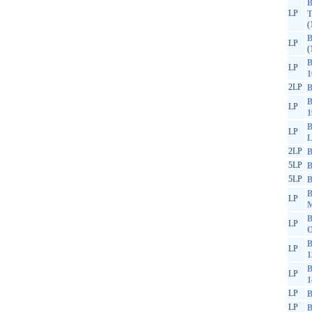
B
LP
T
(
B
LP
(
B
LP
1
2LP
B
B
LP
1
B
LP
L
2LP
B
5LP
B
5LP
B
B
LP
M
B
LP
O
B
LP
1
B
LP
1
LP
B
LP
B