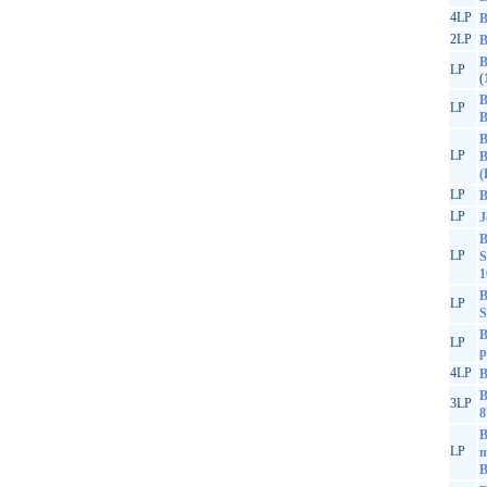
4LP
B
2LP
B
B
LP
(
B
LP
B
B
LP
B
(
LP
B
LP
J
B
LP
S
1
B
LP
S
B
LP
p
4LP
B
B
3LP
8
B
LP
m
B