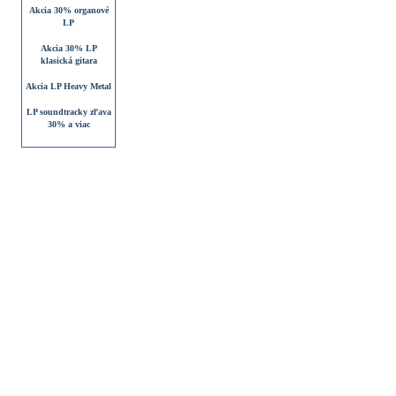
Akcia 30% organové
LP
Akcia 30% LP
klasická gitara
Akcia LP Heavy Metal
LP soundtracky zľava
30% a viac