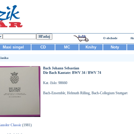
O obchode
Ak
Maxi singel
CD
MC
Knihy
Noty
lasika
Bach Johann Sebastian
Die Bach Kantate: BWV 34 / BWV 74
Kat. číslo: 98660
Bach-Ensemble, Helmuth Rilling, Bach-Collegium Stuttgart
ansler Classic
(1981)