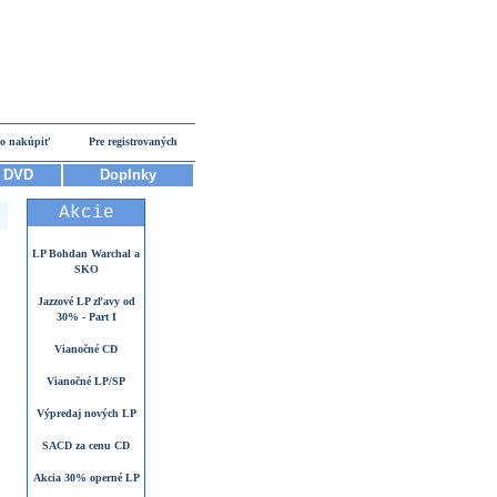
o nakúpiť
Pre registrovaných
DVD
Doplnky
Akcie
LP Bohdan Warchal a
SKO
Jazzové LP zľavy od
30% - Part I
Vianočné CD
Vianočné LP/SP
Výpredaj nových LP
SACD za cenu CD
Akcia 30% operné LP