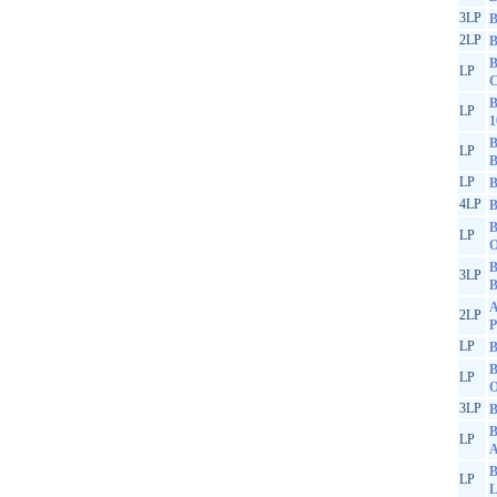
3LP
B
2LP
B
B
LP
C
B
LP
1
B
LP
LP
B
4LP
B
B
LP
O
B
3LP
B
A
2LP
P
LP
B
B
LP
O
3LP
B
B
LP
A
B
LP
L