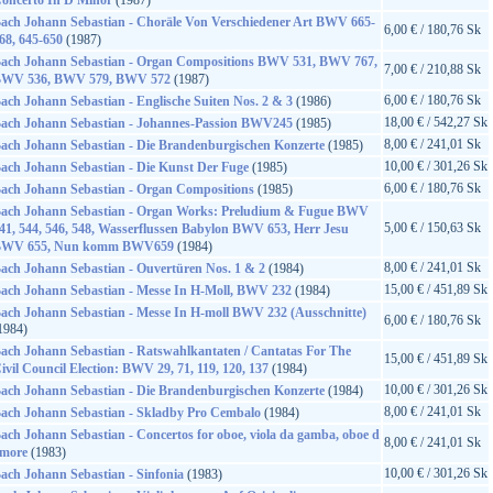
oncerto In D Minor
(1987)
ach Johann Sebastian - Choräle Von Verschiedener Art BWV 665-
6,00 € / 180,76 Sk
68, 645-650
(1987)
ach Johann Sebastian - Organ Compositions BWV 531, BWV 767,
7,00 € / 210,88 Sk
WV 536, BWV 579, BWV 572
(1987)
6,00 € / 180,76 Sk
ach Johann Sebastian - Englische Suiten Nos. 2 & 3
(1986)
18,00 € / 542,27 Sk
ach Johann Sebastian - Johannes-Passion BWV245
(1985)
8,00 € / 241,01 Sk
ach Johann Sebastian - Die Brandenburgischen Konzerte
(1985)
10,00 € / 301,26 Sk
ach Johann Sebastian - Die Kunst Der Fuge
(1985)
6,00 € / 180,76 Sk
ach Johann Sebastian - Organ Compositions
(1985)
ach Johann Sebastian - Organ Works: Preludium & Fugue BWV
5,00 € / 150,63 Sk
41, 544, 546, 548, Wasserflussen Babylon BWV 653, Herr Jesu
WV 655, Nun komm BWV659
(1984)
8,00 € / 241,01 Sk
ach Johann Sebastian - Ouvertüren Nos. 1 & 2
(1984)
15,00 € / 451,89 Sk
ach Johann Sebastian - Messe In H-Moll, BWV 232
(1984)
ach Johann Sebastian - Messe In H-moll BWV 232 (Ausschnitte)
6,00 € / 180,76 Sk
1984)
ach Johann Sebastian - Ratswahlkantaten / Cantatas For The
15,00 € / 451,89 Sk
ivil Council Election: BWV 29, 71, 119, 120, 137
(1984)
10,00 € / 301,26 Sk
ach Johann Sebastian - Die Brandenburgischen Konzerte
(1984)
8,00 € / 241,01 Sk
ach Johann Sebastian - Skladby Pro Cembalo
(1984)
ach Johann Sebastian - Concertos for oboe, viola da gamba, oboe d
8,00 € / 241,01 Sk
more
(1983)
10,00 € / 301,26 Sk
ach Johann Sebastian - Sinfonia
(1983)