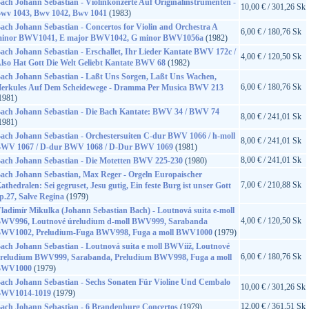
ach Johann Sebastian - Violinkonzerte Auf Originalinstrumenten -
10,00 € / 301,26 Sk
wv 1043, Bwv 1042, Bwv 1041
(1983)
ach Johann Sebastian - Concertos for Violin and Orchestra A
6,00 € / 180,76 Sk
inor BWV1041, E major BWV1042, G minor BWV1056a
(1982)
ach Johann Sebastian - Erschallet, Ihr Lieder Kantate BWV 172c /
4,00 € / 120,50 Sk
lso Hat Gott Die Welt Geliebt Kantate BWV 68
(1982)
ach Johann Sebastian - Laßt Uns Sorgen, Laßt Uns Wachen,
6,00 € / 180,76 Sk
erkules Auf Dem Scheidewege - Dramma Per Musica BWV 213
1981)
ach Johann Sebastian - Die Bach Kantate: BWV 34 / BWV 74
8,00 € / 241,01 Sk
1981)
ach Johann Sebastian - Orchestersuiten C-dur BWV 1066 / h-moll
8,00 € / 241,01 Sk
WV 1067 / D-dur BWV 1068 / D-Dur BWV 1069
(1981)
8,00 € / 241,01 Sk
ach Johann Sebastian - Die Motetten BWV 225-230
(1980)
ach Johann Sebastian, Max Reger - Orgeln Europaischer
7,00 € / 210,88 Sk
athedralen: Sei gegruset, Jesu gutig, Ein feste Burg ist unser Gott
p.27, Salve Regina
(1979)
ladimír Mikulka (Johann Sebastian Bach) - Loutnová suita e-moll
4,00 € / 120,50 Sk
WV996, Loutnové úreludium d-moll BWV999, Sarabanda
WV1002, Preludium-Fuga BWV998, Fuga a moll BWV1000
(1979)
ach Johann Sebastian - Loutnová suita e moll BWVííž, Loutnové
6,00 € / 180,76 Sk
reludium BWV999, Sarabanda, Preludium BWV998, Fuga a moll
BWV1000
(1979)
ach Johann Sebastian - Sechs Sonaten Für Violine Und Cembalo
10,00 € / 301,26 Sk
WV1014-1019
(1979)
12,00 € / 361,51 Sk
ach Johann Sebastian - 6 Brandenburg Concertos
(1979)