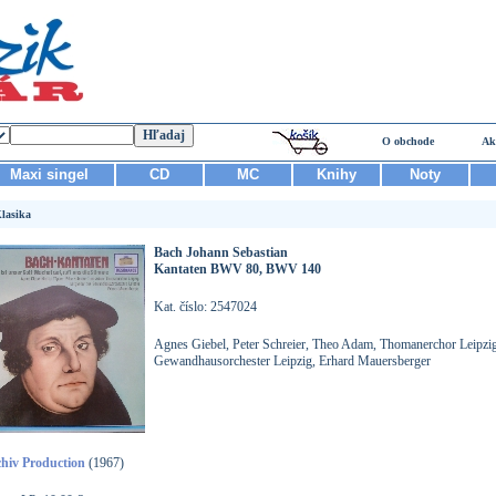
O obchode
Ak
Maxi singel
CD
MC
Knihy
Noty
lasika
Bach Johann Sebastian
Kantaten BWV 80, BWV 140
Kat. číslo: 2547024
Agnes Giebel, Peter Schreier, Theo Adam, Thomanerchor Leipzig
Gewandhausorchester Leipzig, Erhard Mauersberger
hiv Production
(1967)