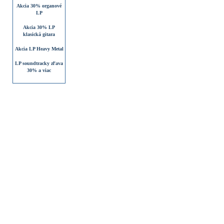
Akcia 30% organové
LP
Akcia 30% LP
klasická gitara
Akcia LP Heavy Metal
LP soundtracky zľava
30% a viac