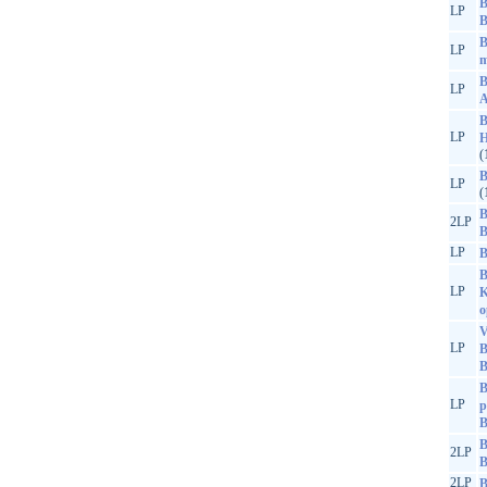
B
LP
B
B
LP
m
B
LP
A
B
LP
H
(
B
LP
(
B
2LP
B
LP
B
B
LP
K
o
V
LP
B
B
B
LP
p
B
2LP
B
2LP
B