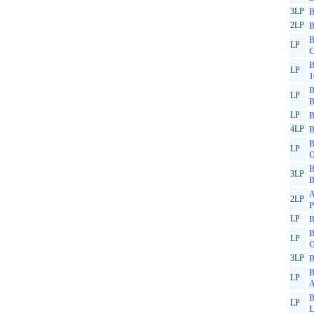
3LP
B
2LP
B
B
LP
C
B
LP
1
B
LP
LP
B
4LP
B
B
LP
O
B
3LP
B
A
2LP
P
LP
B
B
LP
O
3LP
B
B
LP
A
B
LP
L