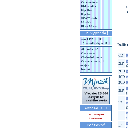
Ostatné žánre
s
Elektronika
Hip Hop
Pop 80s
SK/CZ tituly
Muzikál
Black Music
LP výpredaj
Nové LP 20%-30%
LP Soundtracky od 30%
Ďalšie t
Ako nakúpiť
O obchode
CD
B
Obchodné podm.
B
Ochrana osobných
2LP
údajov
(
Kontakt
2CD
B
4CD
B
2CD
B
B
2LP
(
B
LP
B
(
Abroad !!!
B
For Foreigner
LP
/
Customers
B
Poštovné
LP