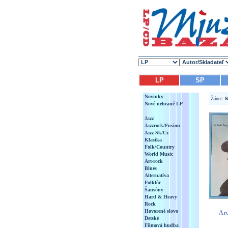
LP
SP
Novinky
Žáner:
K
Nové nehrané LP
Jazz
Jazzrock/Fusion
Jazz Sk/Cz
Klasika
Folk/Country
World Music
Art-rock
Blues
Alternatíva
Folklór
Šansóny
Hard & Heavy
Rock
Hovorené slovo
Arc
Detské
Filmová hudba