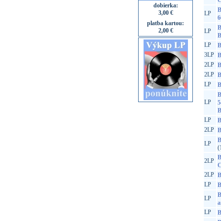
C
dobierka:
B
3,00 €
LP
6
platba kartou:
B
2,00 €
LP
B
LP
B
3LP
B
2LP
B
2LP
B
LP
B
B
LP
5
B
LP
B
2LP
B
B
LP
(
B
2LP
C
2LP
B
LP
B
B
LP
a
LP
B