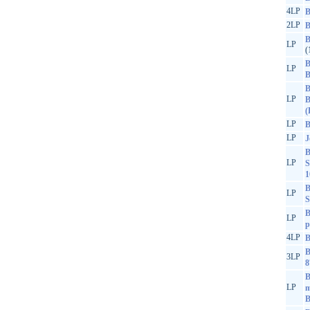
4LP
B
2LP
B
B
LP
(
B
LP
B
B
LP
B
(
LP
B
LP
J
B
LP
S
1
B
LP
S
B
LP
p
4LP
B
B
3LP
8
B
LP
m
B