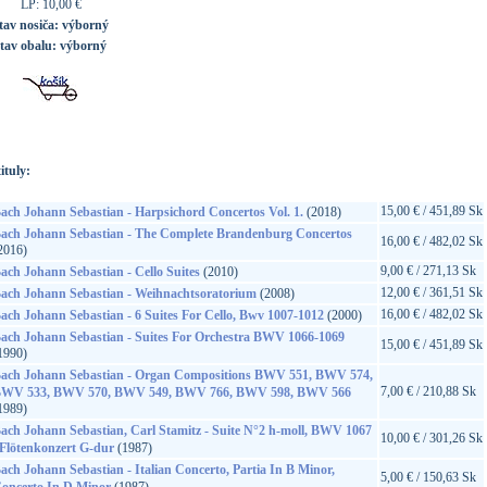
LP: 10,00 €
tav nosiča:
výborný
stav obalu:
výborný
ituly:
15,00 € / 451,89 Sk
ach Johann Sebastian - Harpsichord Concertos Vol. 1.
(2018)
ach Johann Sebastian - The Complete Brandenburg Concertos
16,00 € / 482,02 Sk
2016)
9,00 € / 271,13 Sk
ach Johann Sebastian - Cello Suites
(2010)
12,00 € / 361,51 Sk
ach Johann Sebastian - Weihnachtsoratorium
(2008)
16,00 € / 482,02 Sk
ach Johann Sebastian - 6 Suites For Cello, Bwv 1007-1012
(2000)
ach Johann Sebastian - Suites For Orchestra BWV 1066-1069
15,00 € / 451,89 Sk
1990)
ach Johann Sebastian - Organ Compositions BWV 551, BWV 574,
7,00 € / 210,88 Sk
WV 533, BWV 570, BWV 549, BWV 766, BWV 598, BWV 566
1989)
ach Johann Sebastian, Carl Stamitz - Suite N°2 h-moll, BWV 1067
10,00 € / 301,26 Sk
 Flötenkonzert G-dur
(1987)
ach Johann Sebastian - Italian Concerto, Partia In B Minor,
5,00 € / 150,63 Sk