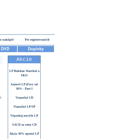
o nakúpiť
Pre registrovaných
DVD
Doplnky
Akcie
LP Bohdan Warchal a
SKO
Jazzové LP zľavy od
30% - Part I
,
Vianočné CD
Vianočné LP/SP
Výpredaj nových LP
SACD za cenu CD
Akcia 30% operné LP