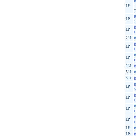
B
LP
T
(
B
LP
(
B
LP
1
2LP
B
B
LP
1
B
LP
L
2LP
B
5LP
B
5LP
B
B
LP
M
B
LP
O
B
LP
1
B
LP
1
LP
B
LP
B