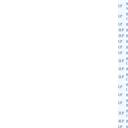
B
LP
M
B
LP
O
LP
B
3LP
B
2LP
B
LP
B
LP
B
LP
B
B
2LP
O
2LP
B
B
2LP
(
B
LP
L
LP
B
B
LP
B
B
2LP
1
4LP
B
LP
B