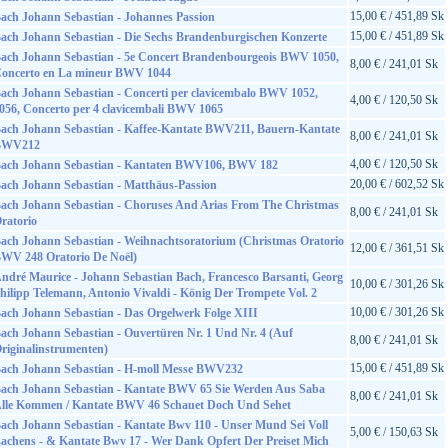
15,00 € / 451,89 Sk
ach Johann Sebastian - Johannes Passion
15,00 € / 451,89 Sk
ach Johann Sebastian - Die Sechs Brandenburgischen Konzerte
ach Johann Sebastian - 5e Concert Brandenbourgeois BWV 1050,
8,00 € / 241,01 Sk
oncerto en La mineur BWV 1044
ach Johann Sebastian - Concerti per clavicembalo BWV 1052,
4,00 € / 120,50 Sk
056, Concerto per 4 clavicembali BWV 1065
ach Johann Sebastian - Kaffee-Kantate BWV211, Bauern-Kantate
8,00 € / 241,01 Sk
BWV212
4,00 € / 120,50 Sk
ach Johann Sebastian - Kantaten BWV106, BWV 182
20,00 € / 602,52 Sk
ach Johann Sebastian - Matthäus-Passion
ach Johann Sebastian - Choruses And Arias From The Christmas
8,00 € / 241,01 Sk
ratorio
ach Johann Sebastian - Weihnachtsoratorium (Christmas Oratorio
12,00 € / 361,51 Sk
WV 248 Oratorio De Noël)
ndré Maurice - Johann Sebastian Bach, Francesco Barsanti, Georg
10,00 € / 301,26 Sk
hilipp Telemann, Antonio Vivaldi - König Der Trompete Vol. 2
10,00 € / 301,26 Sk
ach Johann Sebastian - Das Orgelwerk Folge XIII
ach Johann Sebastian - Ouvertüren Nr. 1 Und Nr. 4 (Auf
8,00 € / 241,01 Sk
riginalinstrumenten)
15,00 € / 451,89 Sk
ach Johann Sebastian - H-moll Messe BWV232
ach Johann Sebastian - Kantate BWV 65 Sie Werden Aus Saba
8,00 € / 241,01 Sk
lle Kommen / Kantate BWV 46 Schauet Doch Und Sehet
ach Johann Sebastian - Kantate Bwv 110 - Unser Mund Sei Voll
5,00 € / 150,63 Sk
achens - & Kantate Bwv 17 - Wer Dank Opfert Der Preiset Mich