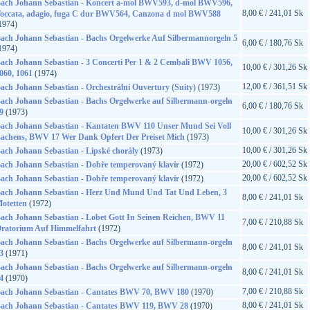
ach Johann Sebastian - Koncert a-mol BWV593, d-mol BWV596,
8,00 € / 241,01 Sk
occata, adagio, fuga C dur BWV564, Canzona d mol BWV588
1974)
ach Johann Sebastian - Bachs Orgelwerke Auf Silbermannorgeln 5
6,00 € / 180,76 Sk
1974)
ach Johann Sebastian - 3 Concerti Per 1 & 2 Cembali BWV 1056,
10,00 € / 301,26 Sk
060, 1061
(1974)
12,00 € / 361,51 Sk
ach Johann Sebastian - Orchestrální Ouvertury (Suity)
(1973)
ach Johann Sebastian - Bachs Orgelwerke auf Silbermann-orgeln
6,00 € / 180,76 Sk
9
(1973)
ach Johann Sebastian - Kantaten BWV 110 Unser Mund Sei Voll
10,00 € / 301,26 Sk
achens, BWV 17 Wer Dank Opfert Der Preiset Mich
(1973)
10,00 € / 301,26 Sk
ach Johann Sebastian - Lipské chorály
(1973)
20,00 € / 602,52 Sk
ach Johann Sebastian - Dobře temperovaný klavír
(1972)
20,00 € / 602,52 Sk
ach Johann Sebastian - Dobře temperovaný klavír
(1972)
ach Johann Sebastian - Herz Und Mund Und Tat Und Leben, 3
8,00 € / 241,01 Sk
otetten
(1972)
ach Johann Sebastian - Lobet Gott In Seinen Reichen, BWV 11
7,00 € / 210,88 Sk
ratorium Auf Himmelfahrt
(1972)
ach Johann Sebastian - Bachs Orgelwerke auf Silbermann-orgeln
8,00 € / 241,01 Sk
3
(1971)
ach Johann Sebastian - Bachs Orgelwerke auf Silbermann-orgeln
8,00 € / 241,01 Sk
4
(1970)
7,00 € / 210,88 Sk
ach Johann Sebastian - Cantates BWV 70, BWV 180
(1970)
8,00 € / 241,01 Sk
ach Johann Sebastian - Cantates BWV 119, BWV 28
(1970)