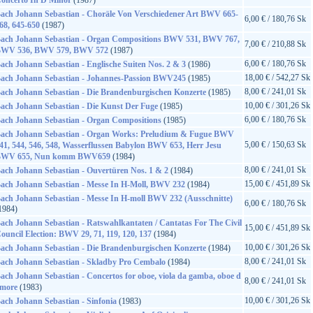
oncerto In D Minor
(1987)
ach Johann Sebastian - Choräle Von Verschiedener Art BWV 665-
6,00 € / 180,76 Sk
68, 645-650
(1987)
ach Johann Sebastian - Organ Compositions BWV 531, BWV 767,
7,00 € / 210,88 Sk
WV 536, BWV 579, BWV 572
(1987)
6,00 € / 180,76 Sk
ach Johann Sebastian - Englische Suiten Nos. 2 & 3
(1986)
18,00 € / 542,27 Sk
ach Johann Sebastian - Johannes-Passion BWV245
(1985)
8,00 € / 241,01 Sk
ach Johann Sebastian - Die Brandenburgischen Konzerte
(1985)
10,00 € / 301,26 Sk
ach Johann Sebastian - Die Kunst Der Fuge
(1985)
6,00 € / 180,76 Sk
ach Johann Sebastian - Organ Compositions
(1985)
ach Johann Sebastian - Organ Works: Preludium & Fugue BWV
5,00 € / 150,63 Sk
41, 544, 546, 548, Wasserflussen Babylon BWV 653, Herr Jesu
WV 655, Nun komm BWV659
(1984)
8,00 € / 241,01 Sk
ach Johann Sebastian - Ouvertüren Nos. 1 & 2
(1984)
15,00 € / 451,89 Sk
ach Johann Sebastian - Messe In H-Moll, BWV 232
(1984)
ach Johann Sebastian - Messe In H-moll BWV 232 (Ausschnitte)
6,00 € / 180,76 Sk
1984)
ach Johann Sebastian - Ratswahlkantaten / Cantatas For The Civil
15,00 € / 451,89 Sk
ouncil Election: BWV 29, 71, 119, 120, 137
(1984)
10,00 € / 301,26 Sk
ach Johann Sebastian - Die Brandenburgischen Konzerte
(1984)
8,00 € / 241,01 Sk
ach Johann Sebastian - Skladby Pro Cembalo
(1984)
ach Johann Sebastian - Concertos for oboe, viola da gamba, oboe d
8,00 € / 241,01 Sk
more
(1983)
10,00 € / 301,26 Sk
ach Johann Sebastian - Sinfonia
(1983)