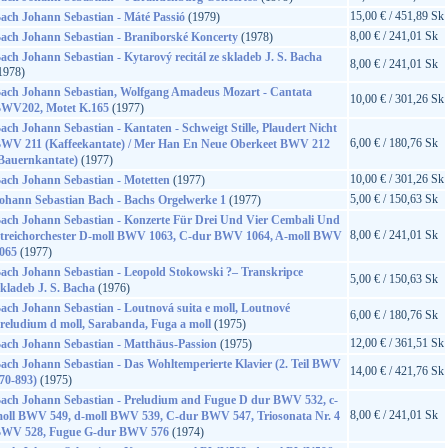
15,00 € / 451,89 Sk
ach Johann Sebastian - Máté Passió
(1979)
8,00 € / 241,01 Sk
ach Johann Sebastian - Braniborské Koncerty
(1978)
ach Johann Sebastian - Kytarový recitál ze skladeb J. S. Bacha
8,00 € / 241,01 Sk
1978)
ach Johann Sebastian, Wolfgang Amadeus Mozart - Cantata
10,00 € / 301,26 Sk
WV202, Motet K.165
(1977)
ach Johann Sebastian - Kantaten - Schweigt Stille, Plaudert Nicht
6,00 € / 180,76 Sk
WV 211 (Kaffeekantate) / Mer Han En Neue Oberkeet BWV 212
Bauernkantate)
(1977)
10,00 € / 301,26 Sk
ach Johann Sebastian - Motetten
(1977)
5,00 € / 150,63 Sk
ohann Sebastian Bach - Bachs Orgelwerke 1
(1977)
ach Johann Sebastian - Konzerte Für Drei Und Vier Cembali Und
8,00 € / 241,01 Sk
treichorchester D-moll BWV 1063, C-dur BWV 1064, A-moll BWV
065
(1977)
ach Johann Sebastian - Leopold Stokowski ?– Transkripce
5,00 € / 150,63 Sk
kladeb J. S. Bacha
(1976)
ach Johann Sebastian - Loutnová suita e moll, Loutnové
6,00 € / 180,76 Sk
reludium d moll, Sarabanda, Fuga a moll
(1975)
12,00 € / 361,51 Sk
ach Johann Sebastian - Matthäus-Passion
(1975)
ach Johann Sebastian - Das Wohltemperierte Klavier (2. Teil BWV
14,00 € / 421,76 Sk
70-893)
(1975)
ach Johann Sebastian - Preludium and Fugue D dur BWV 532, c-
8,00 € / 241,01 Sk
oll BWV 549, d-moll BWV 539, C-dur BWV 547, Triosonata Nr. 4
WV 528, Fugue G-dur BWV 576
(1974)