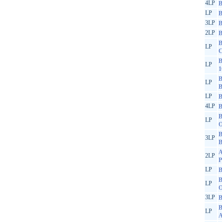
4LP
B
LP
B
3LP
B
2LP
B
B
LP
C
B
LP
1
B
LP
LP
B
4LP
B
B
LP
O
B
3LP
B
A
2LP
P
LP
B
B
LP
O
3LP
B
B
LP
A