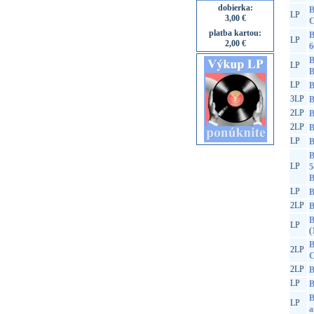
dobierka:
B
LP
3,00 €
C
platba kartou:
B
LP
2,00 €
6
B
LP
B
LP
B
3LP
B
2LP
B
2LP
B
LP
B
B
LP
5
B
LP
B
2LP
B
B
LP
(
B
2LP
C
2LP
B
LP
B
B
LP
a