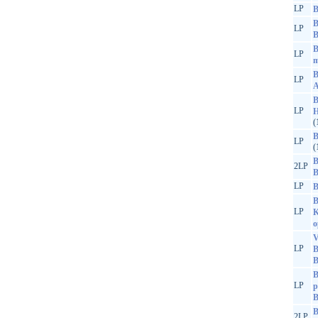
LP
B
B
LP
B
B
LP
m
B
LP
A
B
LP
H
(
B
LP
(
B
2LP
B
LP
B
B
LP
K
o
V
LP
B
B
B
LP
p
B
2LP