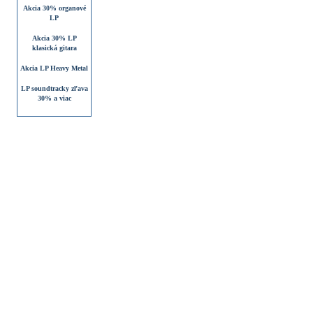
Akcia 30% organové
LP
Akcia 30% LP
klasická gitara
Akcia LP Heavy Metal
LP soundtracky zľava
30% a viac