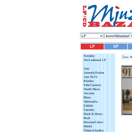
LP
SP
Novinky
Žáner:
K
Nové nehrané LP
Jazz
Jazzrock/Fusion
Jazz Sk/Cz
Klasika
Folk/Country
World Music
Art-rock
Blues
Alternatíva
Folklór
Šansóny
Hard & Heavy
Rock
Hovorené slovo
Detské
Filmová hudba