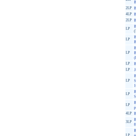
B
2LP
B
4LP
B
2LP
B
B
LP
(
B
LP
B
B
LP
B
(
LP
B
LP
J
B
LP
S
1
B
LP
S
B
LP
p
4LP
B
B
3LP
8
B
LP
m