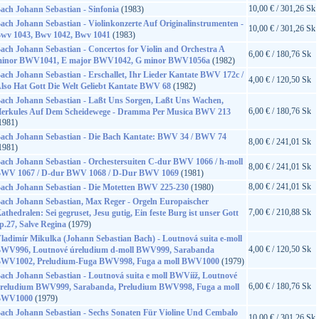
10,00 € / 301,26 Sk
ach Johann Sebastian - Sinfonia
(1983)
ach Johann Sebastian - Violinkonzerte Auf Originalinstrumenten -
10,00 € / 301,26 Sk
wv 1043, Bwv 1042, Bwv 1041
(1983)
ach Johann Sebastian - Concertos for Violin and Orchestra A
6,00 € / 180,76 Sk
inor BWV1041, E major BWV1042, G minor BWV1056a
(1982)
ach Johann Sebastian - Erschallet, Ihr Lieder Kantate BWV 172c /
4,00 € / 120,50 Sk
lso Hat Gott Die Welt Geliebt Kantate BWV 68
(1982)
ach Johann Sebastian - Laßt Uns Sorgen, Laßt Uns Wachen,
6,00 € / 180,76 Sk
erkules Auf Dem Scheidewege - Dramma Per Musica BWV 213
1981)
ach Johann Sebastian - Die Bach Kantate: BWV 34 / BWV 74
8,00 € / 241,01 Sk
1981)
ach Johann Sebastian - Orchestersuiten C-dur BWV 1066 / h-moll
8,00 € / 241,01 Sk
WV 1067 / D-dur BWV 1068 / D-Dur BWV 1069
(1981)
8,00 € / 241,01 Sk
ach Johann Sebastian - Die Motetten BWV 225-230
(1980)
ach Johann Sebastian, Max Reger - Orgeln Europaischer
7,00 € / 210,88 Sk
athedralen: Sei gegruset, Jesu gutig, Ein feste Burg ist unser Gott
p.27, Salve Regina
(1979)
ladimír Mikulka (Johann Sebastian Bach) - Loutnová suita e-moll
4,00 € / 120,50 Sk
WV996, Loutnové úreludium d-moll BWV999, Sarabanda
WV1002, Preludium-Fuga BWV998, Fuga a moll BWV1000
(1979)
ach Johann Sebastian - Loutnová suita e moll BWVííž, Loutnové
6,00 € / 180,76 Sk
reludium BWV999, Sarabanda, Preludium BWV998, Fuga a moll
BWV1000
(1979)
ach Johann Sebastian - Sechs Sonaten Für Violine Und Cembalo
10,00 € / 301,26 Sk