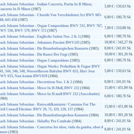
ach Johann Sebastian - Italian Concerto, Partia In B Minor,
5,00 € / 150,63 Sk
oncerto In D Minor
(1987)
ach Johann Sebastian - Choräle Von Verschiedener Art BWV 665-
6,00 € / 180,76 Sk
68, 645-650
(1987)
ach Johann Sebastian - Organ Compositions BWV 531, BWV 767,
7,00 € / 210,88 Sk
WV 536, BWV 579, BWV 572
(1987)
6,00 € / 180,76 Sk
ach Johann Sebastian - Englische Suiten Nos. 2 & 3
(1986)
18,00 € / 542,27 Sk
ach Johann Sebastian - Johannes-Passion BWV245
(1985)
8,00 € / 241,01 Sk
ach Johann Sebastian - Die Brandenburgischen Konzerte
(1985)
10,00 € / 301,26 Sk
ach Johann Sebastian - Die Kunst Der Fuge
(1985)
6,00 € / 180,76 Sk
ach Johann Sebastian - Organ Compositions
(1985)
ach Johann Sebastian - Organ Works: Preludium & Fugue BWV
5,00 € / 150,63 Sk
41, 544, 546, 548, Wasserflussen Babylon BWV 653, Herr Jesu
WV 655, Nun komm BWV659
(1984)
8,00 € / 241,01 Sk
ach Johann Sebastian - Ouvertüren Nos. 1 & 2
(1984)
15,00 € / 451,89 Sk
ach Johann Sebastian - Messe In H-Moll, BWV 232
(1984)
ach Johann Sebastian - Messe In H-moll BWV 232 (Ausschnitte)
6,00 € / 180,76 Sk
1984)
ach Johann Sebastian - Ratswahlkantaten / Cantatas For The
15,00 € / 451,89 Sk
ivil Council Election: BWV 29, 71, 119, 120, 137
(1984)
10,00 € / 301,26 Sk
ach Johann Sebastian - Die Brandenburgischen Konzerte
(1984)
8,00 € / 241,01 Sk
ach Johann Sebastian - Skladby Pro Cembalo
(1984)
ach Johann Sebastian - Concertos for oboe, viola da gamba, oboe d
8,00 € / 241,01 Sk
more
(1983)