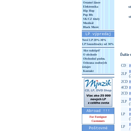
Ostatné žánre
s
Elektronika
Hip Hop
Pop 80s
s
SK/CZ tituly
Muzikál
Black Music
LP výpredaj
Nové LP 20%-30%
LP Soundtracky od 30%
Ako nakúpiť
Ďalšie t
O obchode
Obchodné podm.
Ochrana osobných
CD
B
údajov
Kontakt
B
2LP
(
2CD
B
4CD
B
2CD
B
B
2LP
(
B
Abroad !!!
LP
B
For Foreigner
(
Customers
B
LP
Poštovné
/