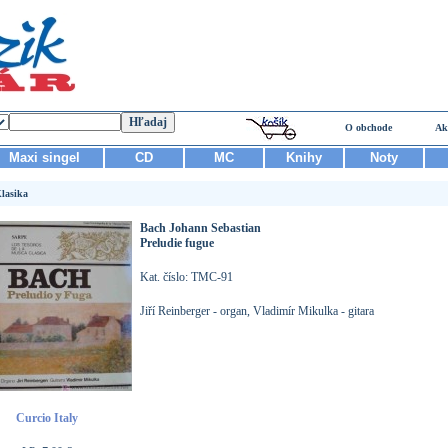
O obchode
Ak
Maxi singel
CD
MC
Knihy
Noty
lasika
Bach Johann Sebastian
Preludie fugue
Kat. číslo: TMC-91
Jiří Reinberger - organ, Vladimír Mikulka - gitara
Curcio Italy