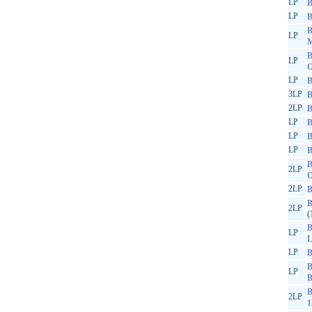
LP
B
LP
B
B
LP
M
B
LP
O
LP
B
3LP
B
2LP
B
LP
B
LP
B
LP
B
B
2LP
O
2LP
B
B
2LP
(
B
LP
L
LP
B
B
LP
B
B
2LP
1