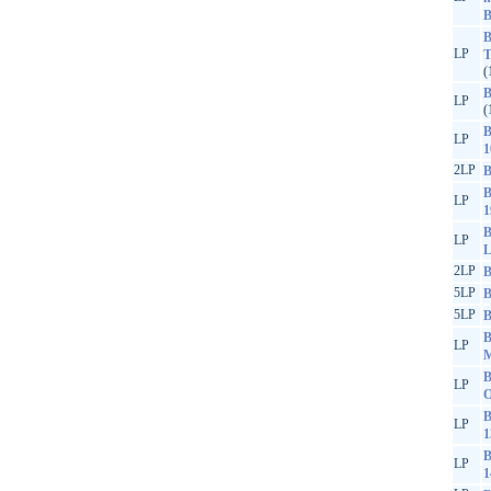
B
B
LP
T
(
B
LP
(
B
LP
1
2LP
B
B
LP
1
B
LP
L
2LP
B
5LP
B
5LP
B
B
LP
M
B
LP
O
B
LP
1
B
LP
1