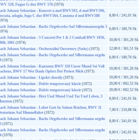
WV 528, Fugue G-dur BWV 576
(1974)
ach Johann Sebastian - Koncert a-mol BWV593, d-mol BWV596,
8,00 € / 241,01 Sk
occata, adagio, fuga C dur BWV564, Canzona d mol BWV588
1974)
ach Johann Sebastian - Bachs Orgelwerke Auf Silbermannorgeln 5
6,00 € / 180,76 Sk
1974)
ach Johann Sebastian - 3 Concerti Per 1 & 2 Cembali BWV 1056,
10,00 € / 301,26 Sk
060, 1061
(1974)
12,00 € / 361,51 Sk
ach Johann Sebastian - Orchestrální Ouvertury (Suity)
(1973)
ach Johann Sebastian - Bachs Orgelwerke auf Silbermann-orgeln
6,00 € / 180,76 Sk
9
(1973)
ach Johann Sebastian - Kantaten BWV 110 Unser Mund Sei Voll
10,00 € / 301,26 Sk
achens, BWV 17 Wer Dank Opfert Der Preiset Mich
(1973)
10,00 € / 301,26 Sk
ach Johann Sebastian - Lipské chorály
(1973)
20,00 € / 602,52 Sk
ach Johann Sebastian - Dobře temperovaný klavír
(1972)
20,00 € / 602,52 Sk
ach Johann Sebastian - Dobře temperovaný klavír
(1972)
ach Johann Sebastian - Herz Und Mund Und Tat Und Leben, 3
8,00 € / 241,01 Sk
otetten
(1972)
ach Johann Sebastian - Lobet Gott In Seinen Reichen, BWV 11
7,00 € / 210,88 Sk
ratorium Auf Himmelfahrt
(1972)
ach Johann Sebastian - Bachs Orgelwerke auf Silbermann-orgeln
8,00 € / 241,01 Sk
3
(1971)
ach Johann Sebastian - Bachs Orgelwerke auf Silbermann-orgeln
8,00 € / 241,01 Sk
4
(1970)