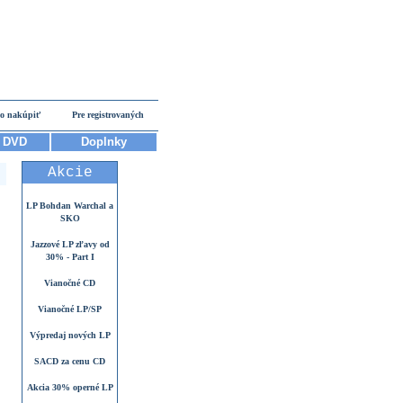
o nakúpiť
Pre registrovaných
DVD
Doplnky
Akcie
LP Bohdan Warchal a
SKO
Jazzové LP zľavy od
30% - Part I
Vianočné CD
Vianočné LP/SP
Výpredaj nových LP
SACD za cenu CD
Akcia 30% operné LP