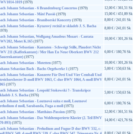
WV1014-1019
(1979)
12,00 € / 361,51 Sk
ach Johann Sebastian - 6 Brandenburg Concertos
(1979)
15,00 € / 451,89 Sk
ach Johann Sebastian - Máté Passió
(1979)
8,00 € / 241,01 Sk
ach Johann Sebastian - Braniborské Koncerty
(1978)
ach Johann Sebastian - Kytarový recitál ze skladeb J. S. Bacha
8,00 € / 241,01 Sk
1978)
ach Johann Sebastian, Wolfgang Amadeus Mozart - Cantata
10,00 € / 301,26 Sk
WV202, Motet K.165
(1977)
ach Johann Sebastian - Kantaten - Schweigt Stille, Plaudert Nicht
6,00 € / 180,76 Sk
WV 211 (Kaffeekantate) / Mer Han En Neue Oberkeet BWV 212
Bauernkantate)
(1977)
10,00 € / 301,26 Sk
ach Johann Sebastian - Motetten
(1977)
5,00 € / 150,63 Sk
ohann Sebastian Bach - Bachs Orgelwerke 1
(1977)
ach Johann Sebastian - Konzerte Für Drei Und Vier Cembali Und
8,00 € / 241,01 Sk
treichorchester D-moll BWV 1063, C-dur BWV 1064, A-moll BWV
065
(1977)
ach Johann Sebastian - Leopold Stokowski ?– Transkripce
5,00 € / 150,63 Sk
kladeb J. S. Bacha
(1976)
ach Johann Sebastian - Loutnová suita e moll, Loutnové
6,00 € / 180,76 Sk
reludium d moll, Sarabanda, Fuga a moll
(1975)
12,00 € / 361,51 Sk
ach Johann Sebastian - Matthäus-Passion
(1975)
ach Johann Sebastian - Das Wohltemperierte Klavier (2. Teil BWV
14,00 € / 421,76 Sk
70-893)
(1975)
ach Johann Sebastian - Preludium and Fugue D dur BWV 532, c-
8,00 € / 241,01 Sk
oll BWV 549, d-moll BWV 539, C-dur BWV 547, Triosonata Nr. 4