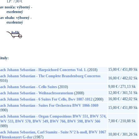
LP: 7,00 €
tav nosiča:
výborný -
excelentný
tav obalu:
výborný -
excelentný
ituly:
15,00 € / 451,89 Sk
ach Johann Sebastian - Harpsichord Concertos Vol. 1.
(2018)
ach Johann Sebastian - The Complete Brandenburg Concertos
16,00 € / 482,02 Sk
2016)
9,00 € / 271,13 Sk
ach Johann Sebastian - Cello Suites
(2010)
12,00 € / 361,51 Sk
ach Johann Sebastian - Weihnachtsoratorium
(2008)
16,00 € / 482,02 Sk
ach Johann Sebastian - 6 Suites For Cello, Bwv 1007-1012
(2000)
ach Johann Sebastian - Suites For Orchestra BWV 1066-1069
15,00 € / 451,89 Sk
1990)
ach Johann Sebastian - Organ Compositions BWV 551, BWV 574,
7,00 € / 210,88 Sk
WV 533, BWV 570, BWV 549, BWV 766, BWV 598, BWV 566
1989)
ach Johann Sebastian, Carl Stamitz - Suite N°2 h-moll, BWV 1067
10,00 € / 301,26 Sk
 Flötenkonzert G-dur
(1987)