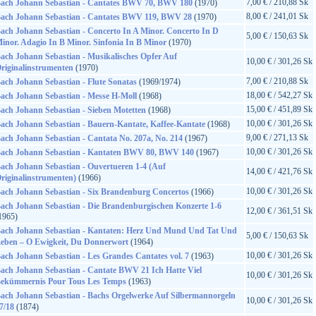
7,00 € / 210,88 Sk
ach Johann Sebastian - Cantates BWV 70, BWV 180
(1970)
8,00 € / 241,01 Sk
ach Johann Sebastian - Cantates BWV 119, BWV 28
(1970)
ach Johann Sebastian - Concerto In A Minor. Concerto In D
5,00 € / 150,63 Sk
inor. Adagio In B Minor. Sinfonia In B Minor
(1970)
ach Johann Sebastian - Musikalisches Opfer Auf
10,00 € / 301,26 Sk
riginalinstrumenten
(1970)
7,00 € / 210,88 Sk
ach Johann Sebastian - Flute Sonatas
(1969/1974)
18,00 € / 542,27 Sk
ach Johann Sebastian - Messe H-Moll
(1968)
15,00 € / 451,89 Sk
ach Johann Sebastian - Sieben Motetten
(1968)
10,00 € / 301,26 Sk
ach Johann Sebastian - Bauern-Kantate, Kaffee-Kantate
(1968)
9,00 € / 271,13 Sk
ach Johann Sebastian - Cantata No. 207a, No. 214
(1967)
10,00 € / 301,26 Sk
ach Johann Sebastian - Kantaten BWV 80, BWV 140
(1967)
ach Johann Sebastian - Ouvertueren 1-4 (Auf
14,00 € / 421,76 Sk
riginalinstrumenten)
(1966)
10,00 € / 301,26 Sk
ach Johann Sebastian - Six Brandenburg Concertos
(1966)
ach Johann Sebastian - Die Brandenburgischen Konzerte 1-6
12,00 € / 361,51 Sk
1965)
ach Johann Sebastian - Kantaten: Herz Und Mund Und Tat Und
5,00 € / 150,63 Sk
eben – O Ewigkeit, Du Donnerwort
(1964)
10,00 € / 301,26 Sk
ach Johann Sebastian - Les Grandes Cantates vol. 7
(1963)
ach Johann Sebastian - Cantate BWV 21 Ich Hatte Viel
10,00 € / 301,26 Sk
ekümmernis Pour Tous Les Temps
(1963)
ach Johann Sebastian - Bachs Orgelwerke Auf Silbermannorgeln
10,00 € / 301,26 Sk
7/18
(1874)