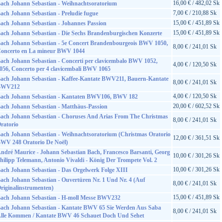
16,00 € / 482,02 Sk
ach Johann Sebastian - Weihnachtsoratorium
7,00 € / 210,88 Sk
ach Johann Sebastian - Preludie fugue
15,00 € / 451,89 Sk
ach Johann Sebastian - Johannes Passion
15,00 € / 451,89 Sk
ach Johann Sebastian - Die Sechs Brandenburgischen Konzerte
ach Johann Sebastian - 5e Concert Brandenbourgeois BWV 1050,
8,00 € / 241,01 Sk
oncerto en La mineur BWV 1044
ach Johann Sebastian - Concerti per clavicembalo BWV 1052,
4,00 € / 120,50 Sk
056, Concerto per 4 clavicembali BWV 1065
ach Johann Sebastian - Kaffee-Kantate BWV211, Bauern-Kantate
8,00 € / 241,01 Sk
BWV212
4,00 € / 120,50 Sk
ach Johann Sebastian - Kantaten BWV106, BWV 182
20,00 € / 602,52 Sk
ach Johann Sebastian - Matthäus-Passion
ach Johann Sebastian - Choruses And Arias From The Christmas
8,00 € / 241,01 Sk
ratorio
ach Johann Sebastian - Weihnachtsoratorium (Christmas Oratorio
12,00 € / 361,51 Sk
WV 248 Oratorio De Noël)
ndré Maurice - Johann Sebastian Bach, Francesco Barsanti, Georg
10,00 € / 301,26 Sk
hilipp Telemann, Antonio Vivaldi - König Der Trompete Vol. 2
10,00 € / 301,26 Sk
ach Johann Sebastian - Das Orgelwerk Folge XIII
ach Johann Sebastian - Ouvertüren Nr. 1 Und Nr. 4 (Auf
8,00 € / 241,01 Sk
riginalinstrumenten)
15,00 € / 451,89 Sk
ach Johann Sebastian - H-moll Messe BWV232
ach Johann Sebastian - Kantate BWV 65 Sie Werden Aus Saba
8,00 € / 241,01 Sk
lle Kommen / Kantate BWV 46 Schauet Doch Und Sehet