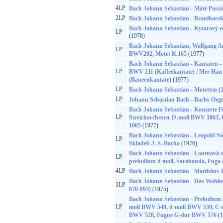
4LP
Bach Johann Sebastian - Máté Passi
2LP
Bach Johann Sebastian - Braniborsk
Bach Johann Sebastian - Kytarový rec
LP
(1978)
Bach Johann Sebastian, Wolfgang A
LP
BWV202, Motet K.165
(1977)
Bach Johann Sebastian - Kantaten - S
LP
BWV 211 (Kaffeekantate) / Mer Ha
(Bauernkantate)
(1977)
LP
Bach Johann Sebastian - Motetten
(1
LP
Johann Sebastian Bach - Bachs Orge
Bach Johann Sebastian - Konzerte 
LP
Streichorchester D-moll BWV 1063
1065
(1977)
Bach Johann Sebastian - Leopold St
LP
Skladeb J. S. Bacha
(1976)
Bach Johann Sebastian - Loutnová su
LP
preludium d moll, Sarabanda, Fuga 
4LP
Bach Johann Sebastian - Matthäus-
Bach Johann Sebastian - Das Wohlte
3LP
870-893)
(1975)
Bach Johann Sebastian - Preludium
LP
moll BWV 549, d-moll BWV 539, C-d
BWV 528, Fugue G-dur BWV 576
(1