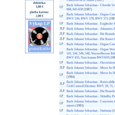
Concerto In D Minor
(1987)
dobierka:
Bach Johann Sebastian - Choräle V
3,00 €
LP
668, 645-650
(1987)
platba kartou:
Bach Johann Sebastian - Organ Co
2,00 €
LP
BWV 536, BWV 579, BWV 572
(198
LP
Bach Johann Sebastian - Englische S
3LP
Bach Johann Sebastian - Johannes
2LP
Bach Johann Sebastian - Die Brand
2LP
Bach Johann Sebastian - Die Kunst 
LP
Bach Johann Sebastian - Organ Com
Bach Johann Sebastian - Organ Wo
LP
541, 544, 546, 548, Wasserflussen B
BWV 655, Nun komm BWV659
(198
LP
Bach Johann Sebastian - Ouvertüren
2LP
Bach Johann Sebastian - Messe In 
Bach Johann Sebastian - Messe In 
LP
(1984)
Bach Johann Sebastian - Ratswahlka
2LP
Civil Council Election: BWV 29, 71, 
2LP
Bach Johann Sebastian - Die Brand
LP
Bach Johann Sebastian - Skladby P
Bach Johann Sebastian - Concertos f
LP
amore
(1983)
LP
Bach Johann Sebastian - Sinfonia
(1