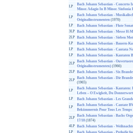
Bach Johann Sebastian - Concerto I
LP
Minor. Adagio In B Minor. Sinfonia 
Bach Johann Sebastian - Musikalisc
LP
Originalinstrumenten
(1970)
LP
Bach Johann Sebastian - Flute Sona
3LP
Bach Johann Sebastian - Messe H-M
2LP
Bach Johann Sebastian - Sieben Mot
LP
Bach Johann Sebastian - Bauern-Kan
LP
Bach Johann Sebastian - Cantata No
LP
Bach Johann Sebastian - Kantaten
Bach Johann Sebastian - Ouvertuere
2LP
Originalinstrumenten)
(1966)
2LP
Bach Johann Sebastian - Six Brand
Bach Johann Sebastian - Die Brande
2LP
(1965)
Bach Johann Sebastian - Kantaten
LP
Leben – O Ewigkeit, Du Donnerwort
LP
Bach Johann Sebastian - Les Grandes
Bach Johann Sebastian - Cantate BW
LP
Bekümmernis Pour Tous Les Temps
Bach Johann Sebastian - Bachs Org
2LP
17/18
(1874)
4LP
Bach Johann Sebastian - Weihnacht
LP
Bach Johann Sebastian - Preludie fu