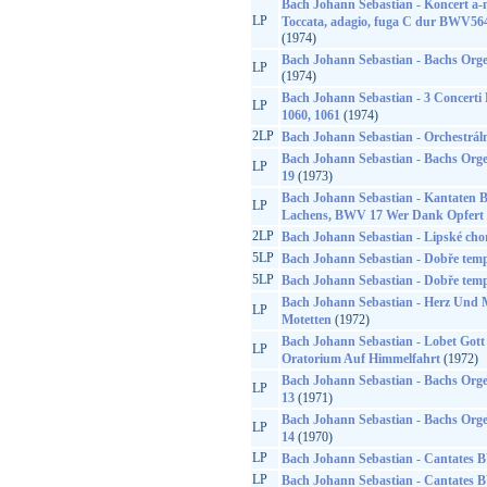
Bach Johann Sebastian - Koncert 
LP
Toccata, adagio, fuga C dur BWV5
(1974)
Bach Johann Sebastian - Bachs Orge
LP
(1974)
Bach Johann Sebastian - 3 Concerti
LP
1060, 1061
(1974)
2LP
Bach Johann Sebastian - Orchestráln
Bach Johann Sebastian - Bachs Orge
LP
19
(1973)
Bach Johann Sebastian - Kantaten 
LP
Lachens, BWV 17 Wer Dank Opfert D
2LP
Bach Johann Sebastian - Lipské cho
5LP
Bach Johann Sebastian - Dobře temp
5LP
Bach Johann Sebastian - Dobře temp
Bach Johann Sebastian - Herz Und
LP
Motetten
(1972)
Bach Johann Sebastian - Lobet Gott
LP
Oratorium Auf Himmelfahrt
(1972)
Bach Johann Sebastian - Bachs Orge
LP
13
(1971)
Bach Johann Sebastian - Bachs Orge
LP
14
(1970)
LP
Bach Johann Sebastian - Cantates
LP
Bach Johann Sebastian - Cantates