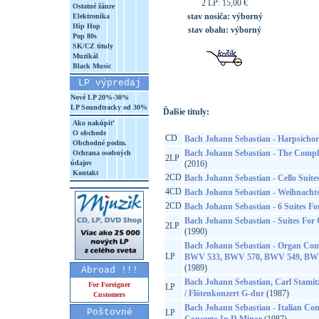
2 LP: 15,00 €
Ostatné žánre
stav nosiča:
výborný
Elektronika
Hip Hop
stav obalu:
výborný
Pop 80s
SK/CZ tituly
Muzikál
Black Music
LP výpredaj
Nové LP 20%-30%
LP Soundtracky od 30%
Ďalšie tituly:
Ako nakúpiť
O obchode
CD
Bach Johann Sebastian - Harpsichord
Obchodné podm.
Bach Johann Sebastian - The Compl
Ochrana osobných
2LP
údajov
(2016)
Kontakt
2CD
Bach Johann Sebastian - Cello Suite
4CD
Bach Johann Sebastian - Weihnacht
2CD
Bach Johann Sebastian - 6 Suites Fo
Bach Johann Sebastian - Suites Fo
2LP
(1990)
Bach Johann Sebastian - Organ Co
LP
BWV 533, BWV 570, BWV 549, BW
(1989)
Abroad !!!
Bach Johann Sebastian, Carl Stamit
For Foreigner
LP
/ Flötenkonzert G-dur
(1987)
Customers
Bach Johann Sebastian - Italian Conc
Poštovné
LP