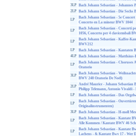
3LP
Bach Johann Sebastian - Johannes P
2LP
Bach Johann Sebastian - Die Sechs 
Bach Johann Sebastian - 5e Concer
LP
Concerto en La mineur BWV 1044
Bach Johann Sebastian - Concerti p
LP
1056, Concerto per 4 clavicembali 
Bach Johann Sebastian - Kaffee-Ka
LP
BWV212
LP
Bach Johann Sebastian - Kantate
4LP
Bach Johann Sebastian - Matthäus-
Bach Johann Sebastian - Choruses 
LP
Oratorio
Bach Johann Sebastian - Weihnachts
3LP
BWV 248 Oratorio De Noël)
André Maurice - Johann Sebastian B
2LP
Philipp Telemann, Antonio Vivaldi -
LP
Bach Johann Sebastian - Das Orgelw
Bach Johann Sebastian - Ouvertüren
LP
Originalinstrumenten)
3LP
Bach Johann Sebastian - H-moll M
Bach Johann Sebastian - Kantate B
LP
Alle Kommen / Kantate BWV 46 Sch
Bach Johann Sebastian - Kantate Bw
LP
Lachens - & Kantate Bwv 17 - Wer D