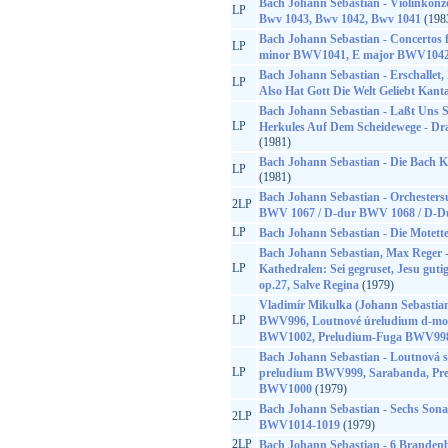
Bach Johann Sebastian - Violinkonze
LP
Bwv 1043, Bwv 1042, Bwv 1041
(198
Bach Johann Sebastian - Concertos f
LP
minor BWV1041, E major BWV1042
Bach Johann Sebastian - Erschallet,
LP
Also Hat Gott Die Welt Geliebt Kan
Bach Johann Sebastian - Laßt Uns 
LP
Herkules Auf Dem Scheidewege - D
(1981)
Bach Johann Sebastian - Die Bach 
LP
(1981)
Bach Johann Sebastian - Orchesters
2LP
BWV 1067 / D-dur BWV 1068 / D-
LP
Bach Johann Sebastian - Die Motet
Bach Johann Sebastian, Max Reger -
LP
Kathedralen: Sei gegruset, Jesu gutig
op.27, Salve Regina
(1979)
Vladimír Mikulka (Johann Sebastian
LP
BWV996, Loutnové úreludium d-mo
BWV1002, Preludium-Fuga BWV998
Bach Johann Sebastian - Loutnová s
LP
preludium BWV999, Sarabanda, Pre
BWV1000
(1979)
Bach Johann Sebastian - Sechs Son
2LP
BWV1014-1019
(1979)
2LP
Bach Johann Sebastian - 6 Branden