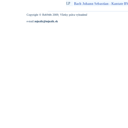
LP
Bach Johann Sebastian - Kantate 
Copyright © RebWeb 2009; Všetky práva vyhradené
e-mail:
mjuzik@mjuzik.sk