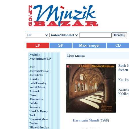
LP
SP
Maxi singel
CD
Novinky
Žáner:
Klasika
Nové nehrané LP
Bach J
Jazz
Sieben
Jazzrock/Fusion
Jazz Sk/Cz
Klasika
Kat. čí
Folk/Country
World Music
Kantore
Art-rock
Kahlhöf
Blues
Alternatíva
Folklór
Šansóny
Hard & Heavy
Rock
Hovorené slovo
Harmonia Mundi
(1968)
Detské
Filmová hudba