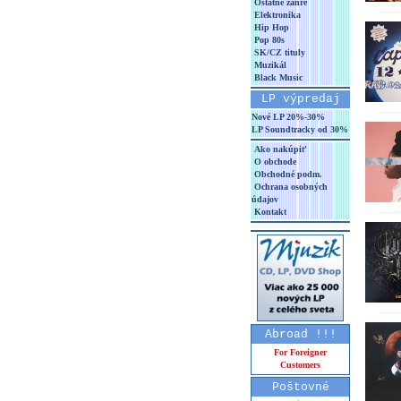
Ostatné žánre
Elektronika
Hip Hop
Pop 80s
SK/CZ tituly
Muzikál
Black Music
LP výpredaj
Nové LP 20%-30%
LP Soundtracky od 30%
Ako nakúpiť
O obchode
Obchodné podm.
Ochrana osobných
údajov
Kontakt
Abroad !!!
For Foreigner
Customers
Poštovné