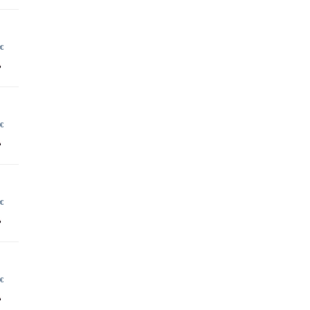
 €
 €
 €
 €