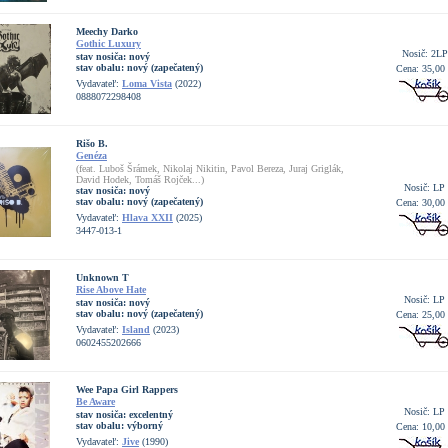
Meechy Darko
Gothic Luxury
Nosič: 2LP
stav nosiča:
nový
stav obalu:
nový (zapečatený)
Cena: 35,00
Vydavateľ:
Loma Vista
(2022)
0888072298408
Rišo B.
Genéza
(feat. Luboš Šrámek, Nikolaj Nikitin, Pavol Bereza, Juraj Griglák,
David Hodek, Tomáš Rojček...)
Nosič: LP
stav nosiča:
nový
stav obalu:
nový (zapečatený)
Cena: 30,00
Vydavateľ:
Hlava XXII
(2025)
3447-013-1
Unknown T
Rise Above Hate
Nosič: LP
stav nosiča:
nový
stav obalu:
nový (zapečatený)
Cena: 25,00
Vydavateľ:
Island
(2023)
0602455202666
Wee Papa Girl Rappers
Be Aware
Nosič: LP
stav nosiča:
excelentný
stav obalu:
výborný
Cena: 10,00
Vydavateľ:
Jive
(1990)