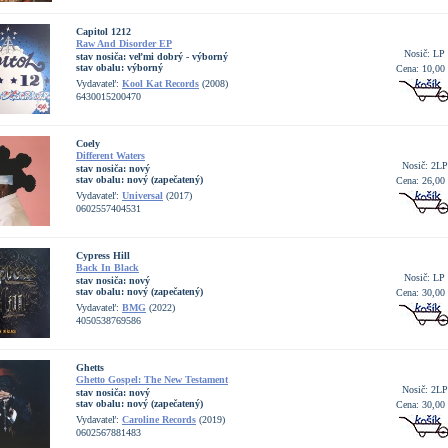
Capitol 1212
Raw And Disorder EP
Nosič: LP
stav nosiča:
veľmi dobrý - výborný
stav obalu:
výborný
Cena: 10,00
Vydavateľ:
Kool Kat Records
(2008)
6430015200470
Coely
Different Waters
Nosič: 2LP
stav nosiča:
nový
stav obalu:
nový (zapečatený)
Cena: 26,00
Vydavateľ:
Universal
(2017)
0602557404531
Cypress Hill
Back In Black
Nosič: LP
stav nosiča:
nový
stav obalu:
nový (zapečatený)
Cena: 30,00
Vydavateľ:
BMG
(2022)
4050538769586
Ghetts
Ghetto Gospel: The New Testament
Nosič: 2LP
stav nosiča:
nový
stav obalu:
nový (zapečatený)
Cena: 30,00
Vydavateľ:
Caroline Records
(2019)
0602567881483