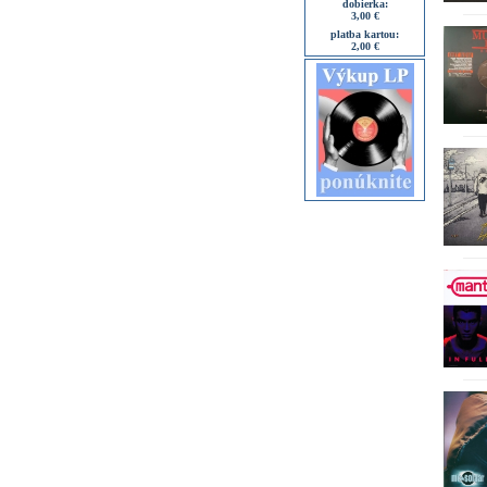
dobierka:
3,00 €
platba kartou:
2,00 €