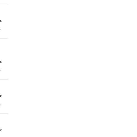
 €
 €
 €
 €