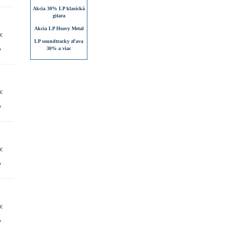
Akcia 30% LP klasická
gitara
Akcia LP Heavy Metal
 €
LP soundtracky zľava
30% a viac
 €
 €
 €