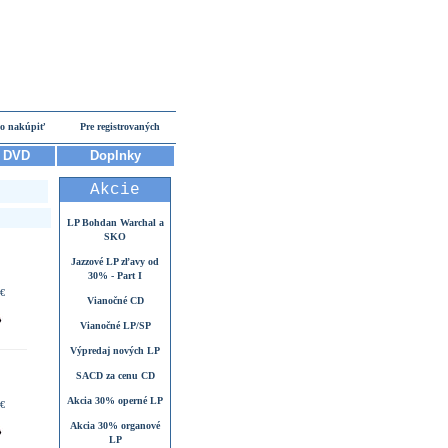
o nakúpiť
Pre registrovaných
DVD
Doplnky
Akcie
LP Bohdan Warchal a
SKO
Jazzové LP zľavy od
30% - Part I
 €
Vianočné CD
Vianočné LP/SP
Výpredaj nových LP
SACD za cenu CD
Akcia 30% operné LP
 €
Akcia 30% organové
LP