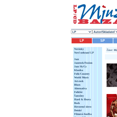
LP
SP
Novinky
Žáner:
Hi
Nové nehrané LP
Jazz
Jazzrock/Fusion
Jazz Sk/Cz
Klasika
Folk/Country
World Music
Art-rock
Blues
Alternatíva
Folklór
Šansóny
Hard & Heavy
Rock
Hovorené slovo
Detské
Filmová hudba