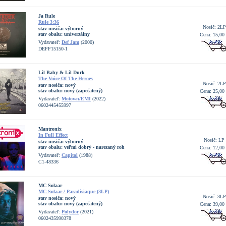
Ja Rule
Rule 3:36
Nosič: 2LP
stav nosiča:
výborný
stav obalu:
univerzálny
Cena: 15,00
Vydavateľ:
Def Jam
(2000)
DEFF15150-1
Lil Baby & Lil Durk
The Voice Of The Heroes
Nosič: 2LP
stav nosiča:
nový
stav obalu:
nový (zapečatený)
Cena: 25,00
Vydavateľ:
Motown/EMI
(2022)
0602445455997
Mantronix
In Full Effect
Nosič: LP
stav nosiča:
výborný
stav obalu:
veľmi dobrý - narezaný roh
Cena: 12,00
Vydavateľ:
Capitol
(1988)
C1-48336
MC Solaar
MC Solaar / Paradisiaque (3LP)
Nosič: 3LP
stav nosiča:
nový
stav obalu:
nový (zapečatený)
Cena: 39,00
Vydavateľ:
Polydor
(2021)
0602435990378