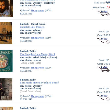
7,0
Stará cena:
stav nosiča:
výborný - excelentný
stav obalu:
výborný
5,
Akciová cena:
Vydavateľ:
Hungaroton
(1978)
SLPX11893
Bakfark - Dániel Benkő
Complete Lute Music 5
stav nosiča:
výborný
Nosič: LP
stav obalu:
výborný
Cena: 8,00 €
Vydavateľ:
Hungaroton
(1980)
SLPX11988
Bakfark Balint
The Complete Lute Music, Vol. 4
stav nosiča:
veľmi dobrý - výborný
stav obalu:
výborný
Nosič: LP
(Dániel Benko - lute)
Cena: 6,00 €
Vydavateľ:
Hungaroton
(1979)
SLPX11987
Bakfark Balint
Lute Music Played By Dániel Benkő
stav nosiča:
výborný
stav obalu:
výborný
Nosič: LP
(Dániel Benko - lute)
Cena: 8,00 €
Vydavateľ:
Hungaroton
(1974)
SLPX11549
Bakfark Balint