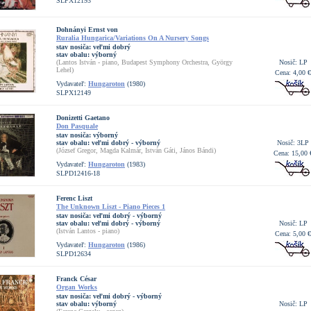
SLPX12193
Dohnányi Ernst von
Ruralia Hungarica/Variations On A Nursery Songs
stav nosiča:
veľmi dobrý
stav obalu:
výborný
(Lantos István - piano, Budapest Symphony Orchestra, György
Nosič: LP
Lehel)
Cena: 4,00 €
Vydavateľ:
Hungaroton
(1980)
SLPX12149
Donizetti Gaetano
Don Pasquale
stav nosiča:
výborný
stav obalu:
veľmi dobrý - výborný
Nosič: 3LP
(József Gregor, Magda Kalmár, István Gáti, János Bándi)
Cena: 15,00 
Vydavateľ:
Hungaroton
(1983)
SLPD12416-18
Ferenc Liszt
The Unknown Liszt - Piano Pieces 1
stav nosiča:
veľmi dobrý - výborný
stav obalu:
veľmi dobrý - výborný
Nosič: LP
(István Lantos - piano)
Cena: 5,00 €
Vydavateľ:
Hungaroton
(1986)
SLPD12634
Franck César
Organ Works
stav nosiča:
veľmi dobrý - výborný
stav obalu:
výborný
Nosič: LP