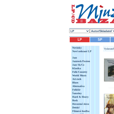
LP
SP
Novinky
Vydavate
Nové nehrané LP
Jazz
Jazzrock/Fusion
Jazz Sk/Cz
Klasika
Folk/Country
World Music
Art-rock
Blues
Alternatíva
Folklór
Šansóny
Hard & Heavy
Rock
Hovorené slovo
Detské
Filmová hudba