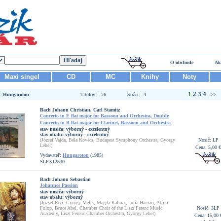
O obchode
Ak
Maxi singel
CD
MC
Knihy
Noty
1
2
3
4
ľ:
Hungaroton
Titulov: 76
Strán: 4
>>
Bach Johann Christian, Carl Stamitz
Concerto in E flat major for Bassoon and Orchestra, Double
Concerto in B flat major for Clarinet, Bassoon and Orchestra
stav nosiča:
výborný - excelentný
stav obalu:
výborný - excelentný
(József Vajda, Béla Kovács, Budapest Symphony Orchestra, Gyorgy
Nosič: LP
Lehel)
Cena: 5,00 €
Vydavateľ:
Hungaroton
(1985)
SLPX12530
Bach Johann Sebastian
Johannes Passion
stav nosiča:
výborný
stav obalu:
výborný
(Jozsef Reti, Gyorgy Melis, Magda Kalmar, Julia Hamari, Attila
Fulop, Bruce Abel, Chamber Choir of the Liszt Ferenc Music
Nosič: 3LP
Academy, Liszt Ferenc Chamber Orchestra, Gyorgy Lehel)
Cena: 15,00 