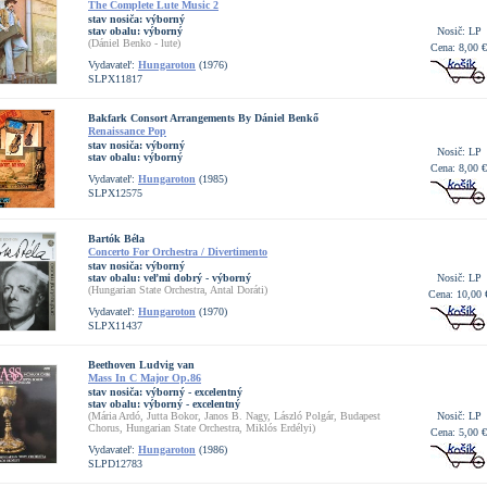
The Complete Lute Music 2
stav nosiča:
výborný
stav obalu:
výborný
Nosič: LP
(Dániel Benko - lute)
Cena: 8,00 €
Vydavateľ:
Hungaroton
(1976)
SLPX11817
Bakfark Consort Arrangements By Dániel Benkő
Renaissance Pop
stav nosiča:
výborný
Nosič: LP
stav obalu:
výborný
Cena: 8,00 €
Vydavateľ:
Hungaroton
(1985)
SLPX12575
Bartók Béla
Concerto For Orchestra / Divertimento
stav nosiča:
výborný
stav obalu:
veľmi dobrý - výborný
Nosič: LP
(Hungarian State Orchestra, Antal Doráti)
Cena: 10,00 
Vydavateľ:
Hungaroton
(1970)
SLPX11437
Beethoven Ludvig van
Mass In C Major Op.86
stav nosiča:
výborný - excelentný
stav obalu:
výborný - excelentný
(Mária Ardó, Jutta Bokor, Janos B. Nagy, László Polgár, Budapest
Nosič: LP
Chorus, Hungarian State Orchestra, Miklós Erdélyi)
Cena: 5,00 €
Vydavateľ:
Hungaroton
(1986)
SLPD12783