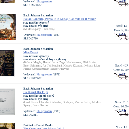
Vydavateľ:
Hungaroton
SLPX11580-82
Bach Johann Sebastian
Italian Concerto, Partia In B Minor, Concerto In D Minor
stav nosiča:
výborný
stav obalu:
výborný
Nosič: LP
(Miklós Spányi - cembalo)
Cena: 5,00 €
Vydavateľ:
Hungaroton
(1987)
SLPD12780
Bach Johann Sebastian
Máté Passió
stav nosiča:
výborný
stav obalu:
veľmi dobrý - výborný
(Kalmár Magda, Hamari Júlia, Zeger Vandersteene, Gáti István,
Ernst Schramm, Az Ifjú Zenebarát Klubok Központi Kórusa, Liszt
Nosič: 4LP
Ferenc Kamarazenekar, Sándor Frigyes)
Cena: 15,00 
Vydavateľ:
Hungaroton
(1979)
SLPX12069-72
Bach Johann Sebastian
Die Kunst Der Fuge
stav nosiča:
veľmi dobrý
stav obalu:
výborný
(Liszt Ferenc Chamber Orchestra, Budapest, Zsuzsa Pertis, Miklós
Nosič: 2LP
Spányi, János Rolla)
Cena: 10,00 
Vydavateľ:
Hungaroton
(1985)
SLPD12811
Bakfark - Dániel Benkő
Nosič: LP
The Complete Lute Music, Vol. 3