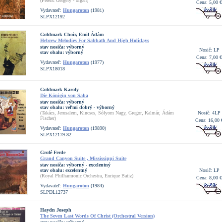
(Ferenc Gergely - organ)
Cena: 5,00 €
Vydavateľ:
Hungaroton
(1981)
SLPX12192
Goldmark Choir, Emil Ádám
Hebrew Melodies For Sabbath And High Holidays
stav nosiča:
výborný
Nosič: LP
stav obalu:
výborný
Cena: 7,00 €
Vydavateľ:
Hungaroton
(1977)
SLPX18018
Goldmark Karoly
Die Königin von Saba
stav nosiča:
výborný
stav obalu:
veľmi dobrý - výborný
(Takács, Jerusalem, Kincses, Sólyom Nagy, Gregor, Kalmár, Ádám
Nosič: 4LP
Fischer)
Cena: 16,00 
Vydavateľ:
Hungaroton
(19890)
SLPX12179-82
Grofé Ferde
Grand Canyon Suite , Mississippi Suite
stav nosiča:
výborný - excelentný
stav obalu:
excelentný
Nosič: LP
(Royal Philharmonic Orchestra, Enrique Batiz)
Cena: 8,00 €
Vydavateľ:
Hungaroton
(1984)
SLPDL12737
Haydn Joseph
The Seven Last Words Of Christ (Orchestral Version)