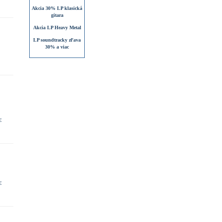
Akcia 30% LP klasická
gitara
Akcia LP Heavy Metal
LP soundtracky zľava
30% a viac
€
€