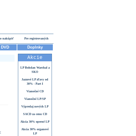
o nakúpiť
Pre registrovaných
DVD
Doplnky
Akcie
LP Bohdan Warchal a
SKO
Jazzové LP zľavy od
30% - Part I
Vianočné CD
Vianočné LP/SP
Výpredaj nových LP
SACD za cenu CD
Akcia 30% operné LP
Akcia 30% organové
€
LP