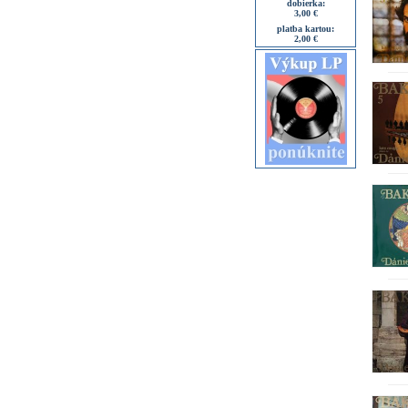
dobierka:
3,00 €
platba kartou:
2,00 €