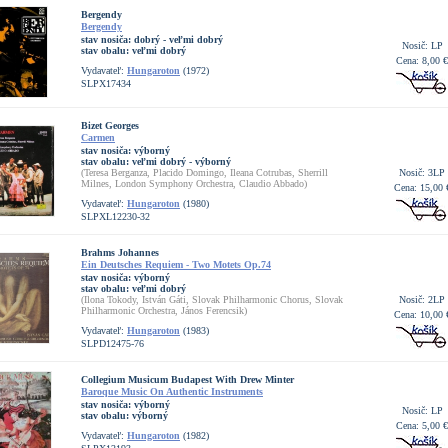
Bergendy
Bergendy
stav nosiča:
dobrý - veľmi dobrý
Nosič: LP
stav obalu:
veľmi dobrý
Cena: 8,00 €
Vydavateľ:
Hungaroton
(1972)
SLPX17434
Bizet Georges
Carmen
stav nosiča:
výborný
stav obalu:
veľmi dobrý - výborný
(Teresa Berganza, Placido Domingo, Ileana Cotrubas, Sherrill
Nosič: 3LP
Milnes, London Symphony Orchestra, Claudio Abbado)
Cena: 15,00 
Vydavateľ:
Hungaroton
(1980)
SLPXL12230-32
Brahms Johannes
Ein Deutsches Requiem - Two Motets Op.74
stav nosiča:
výborný
stav obalu:
veľmi dobrý
(Ilona Tokody, István Gáti, Slovak Philharmonic Chorus, Slovak
Nosič: 2LP
Philharmonic Orchestra, János Ferencsik)
Cena: 10,00 
Vydavateľ:
Hungaroton
(1983)
SLPD12475-76
Collegium Musicum Budapest With Drew Minter
Baroque Music On Authentic Instruments
stav nosiča:
výborný
Nosič: LP
stav obalu:
výborný
Cena: 5,00 €
Vydavateľ:
Hungaroton
(1982)