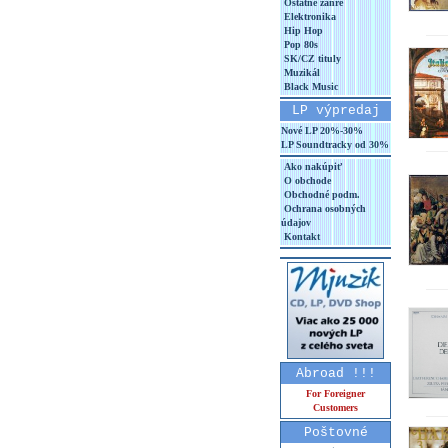
Ostatné žánre
Elektronika
Hip Hop
Pop 80s
SK/CZ tituly
Muzikál
Black Music
LP výpredaj
Nové LP 20%-30%
LP Soundtracky od 30%
Ako nakúpiť
O obchode
Obchodné podm.
Ochrana osobných
údajov
Kontakt
Abroad !!!
For Foreigner
Customers
Poštovné