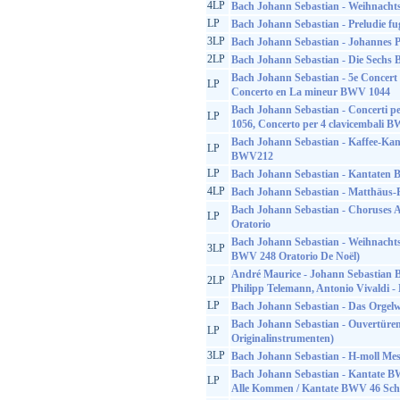
4LP
Bach Johann Sebastian - Weihnacht
LP
Bach Johann Sebastian - Preludie fu
3LP
Bach Johann Sebastian - Johannes P
2LP
Bach Johann Sebastian - Die Sechs 
Bach Johann Sebastian - 5e Concer
LP
Concerto en La mineur BWV 1044
Bach Johann Sebastian - Concerti p
LP
1056, Concerto per 4 clavicembali 
Bach Johann Sebastian - Kaffee-Ka
LP
BWV212
LP
Bach Johann Sebastian - Kantate
4LP
Bach Johann Sebastian - Matthäus-
Bach Johann Sebastian - Choruses 
LP
Oratorio
Bach Johann Sebastian - Weihnachts
3LP
BWV 248 Oratorio De Noël)
André Maurice - Johann Sebastian B
2LP
Philipp Telemann, Antonio Vivaldi -
LP
Bach Johann Sebastian - Das Orgelw
Bach Johann Sebastian - Ouvertüren
LP
Originalinstrumenten)
3LP
Bach Johann Sebastian - H-moll M
Bach Johann Sebastian - Kantate B
LP
Alle Kommen / Kantate BWV 46 Sch