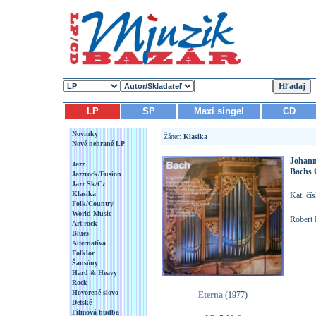
LP
SP
Maxi singel
CD
Novinky
Žáner:
Klasika
Nové nehrané LP
Johann
Jazz
Bachs 
Jazzrock/Fusion
Jazz Sk/Cz
Klasika
Kat. čí
Folk/Country
World Music
Robert 
Art-rock
Blues
Alternatíva
Folklór
Šansóny
Hard & Heavy
Rock
Hovorené slovo
Eterna
(1977)
Detské
Filmová hudba