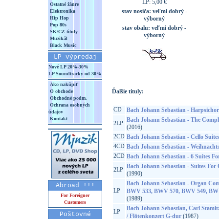
LP: 5,00 €
Ostatné žánre
stav nosiča:
veľmi dobrý -
Elektronika
Hip Hop
výborný
Pop 80s
stav obalu:
veľmi dobrý -
SK/CZ tituly
výborný
Muzikál
Black Music
LP výpredaj
Nové LP 20%-30%
LP Soundtracky od 30%
Ako nakúpiť
Ďalšie tituly:
O obchode
Obchodné podm.
Ochrana osobných
CD
Bach Johann Sebastian - Harpsichord
údajov
Kontakt
Bach Johann Sebastian - The Compl
2LP
(2016)
2CD
Bach Johann Sebastian - Cello Suite
4CD
Bach Johann Sebastian - Weihnacht
2CD
Bach Johann Sebastian - 6 Suites Fo
Bach Johann Sebastian - Suites Fo
2LP
(1990)
Bach Johann Sebastian - Organ Co
Abroad !!!
LP
BWV 533, BWV 570, BWV 549, BW
For Foreigner
(1989)
Customers
Bach Johann Sebastian, Carl Stamit
LP
Poštovné
/ Flötenkonzert G-dur
(1987)