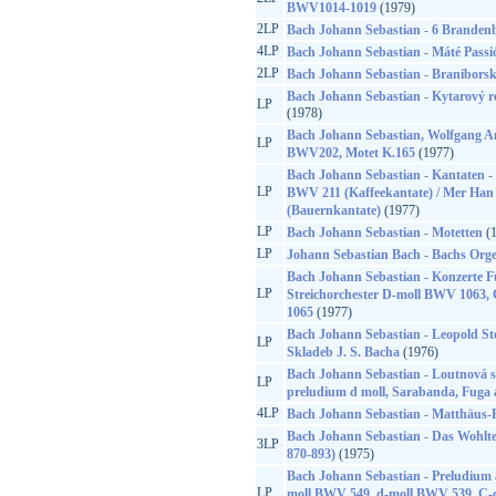
BWV1014-1019
(1979)
2LP
Bach Johann Sebastian - 6 Branden
4LP
Bach Johann Sebastian - Máté Passi
2LP
Bach Johann Sebastian - Braniborsk
Bach Johann Sebastian - Kytarový rec
LP
(1978)
Bach Johann Sebastian, Wolfgang A
LP
BWV202, Motet K.165
(1977)
Bach Johann Sebastian - Kantaten - S
LP
BWV 211 (Kaffeekantate) / Mer Ha
(Bauernkantate)
(1977)
LP
Bach Johann Sebastian - Motetten
(1
LP
Johann Sebastian Bach - Bachs Orge
Bach Johann Sebastian - Konzerte 
LP
Streichorchester D-moll BWV 1063
1065
(1977)
Bach Johann Sebastian - Leopold St
LP
Skladeb J. S. Bacha
(1976)
Bach Johann Sebastian - Loutnová su
LP
preludium d moll, Sarabanda, Fuga 
4LP
Bach Johann Sebastian - Matthäus-
Bach Johann Sebastian - Das Wohlte
3LP
870-893)
(1975)
Bach Johann Sebastian - Preludium
LP
moll BWV 549, d-moll BWV 539, C-d