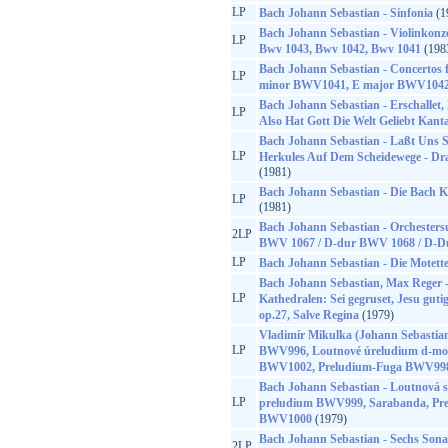
LP
Bach Johann Sebastian - Sinfonia
(1
Bach Johann Sebastian - Violinkonze
LP
Bwv 1043, Bwv 1042, Bwv 1041
(198
Bach Johann Sebastian - Concertos f
LP
minor BWV1041, E major BWV1042
Bach Johann Sebastian - Erschallet,
LP
Also Hat Gott Die Welt Geliebt Kan
Bach Johann Sebastian - Laßt Uns 
LP
Herkules Auf Dem Scheidewege - D
(1981)
Bach Johann Sebastian - Die Bach 
LP
(1981)
Bach Johann Sebastian - Orchesters
2LP
BWV 1067 / D-dur BWV 1068 / D-
LP
Bach Johann Sebastian - Die Motet
Bach Johann Sebastian, Max Reger -
LP
Kathedralen: Sei gegruset, Jesu gutig
op.27, Salve Regina
(1979)
Vladimír Mikulka (Johann Sebastian
LP
BWV996, Loutnové úreludium d-mo
BWV1002, Preludium-Fuga BWV998
Bach Johann Sebastian - Loutnová s
LP
preludium BWV999, Sarabanda, Pre
BWV1000
(1979)
Bach Johann Sebastian - Sechs Son
2LP