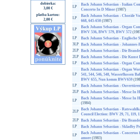
dobierka:
Bach Johann Sebastian - Italian Conc
LP
3,00 €
Concerto In D Minor
(1987)
platba kartou:
Bach Johann Sebastian - Choräle V
LP
2,00 €
668, 645-650
(1987)
Bach Johann Sebastian - Organ Co
LP
BWV 536, BWV 579, BWV 572
(198
LP
Bach Johann Sebastian - Englische S
3LP
Bach Johann Sebastian - Johannes
2LP
Bach Johann Sebastian - Die Brand
2LP
Bach Johann Sebastian - Die Kunst 
LP
Bach Johann Sebastian - Organ Com
Bach Johann Sebastian - Organ Wo
LP
541, 544, 546, 548, Wasserflussen B
BWV 655, Nun komm BWV659
(198
LP
Bach Johann Sebastian - Ouvertüren
2LP
Bach Johann Sebastian - Messe In 
Bach Johann Sebastian - Messe In 
LP
(1984)
Bach Johann Sebastian - Ratswahlka
2LP
Council Election: BWV 29, 71, 119, 1
2LP
Bach Johann Sebastian - Die Brand
LP
Bach Johann Sebastian - Skladby P
Bach Johann Sebastian - Concertos f
LP
amore
(1983)