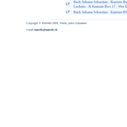
Bach Johann Sebastian - Kantate Bw
LP
Lachens - & Kantate Bwv 17 - Wer D
LP
Bach Johann Sebastian - Kantate 
Copyright © RebWeb 2009; Všetky práva vyhradené
e-mail:
mjuzik@mjuzik.sk