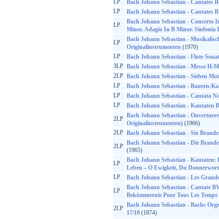
LP
Bach Johann Sebastian - Cantates
LP
Bach Johann Sebastian - Cantates
Bach Johann Sebastian - Concerto I
LP
Minor. Adagio In B Minor. Sinfonia 
Bach Johann Sebastian - Musikalisc
LP
Originalinstrumenten
(1970)
LP
Bach Johann Sebastian - Flute Sona
3LP
Bach Johann Sebastian - Messe H-M
2LP
Bach Johann Sebastian - Sieben Mot
LP
Bach Johann Sebastian - Bauern-Kan
LP
Bach Johann Sebastian - Cantata No
LP
Bach Johann Sebastian - Kantaten
Bach Johann Sebastian - Ouvertuere
2LP
Originalinstrumenten)
(1966)
2LP
Bach Johann Sebastian - Six Brand
Bach Johann Sebastian - Die Brande
2LP
(1965)
Bach Johann Sebastian - Kantaten
LP
Leben – O Ewigkeit, Du Donnerwort
LP
Bach Johann Sebastian - Les Grandes
Bach Johann Sebastian - Cantate BW
LP
Bekümmernis Pour Tous Les Temps
Bach Johann Sebastian - Bachs Org
2LP
17/18
(1874)