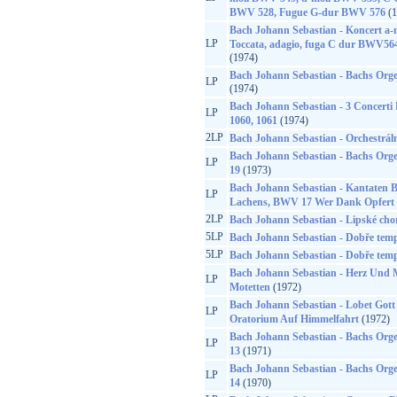
BWV 528, Fugue G-dur BWV 576
(1
Bach Johann Sebastian - Koncert 
LP
Toccata, adagio, fuga C dur BWV5
(1974)
Bach Johann Sebastian - Bachs Orge
LP
(1974)
Bach Johann Sebastian - 3 Concerti
LP
1060, 1061
(1974)
2LP
Bach Johann Sebastian - Orchestráln
Bach Johann Sebastian - Bachs Orge
LP
19
(1973)
Bach Johann Sebastian - Kantaten 
LP
Lachens, BWV 17 Wer Dank Opfert D
2LP
Bach Johann Sebastian - Lipské cho
5LP
Bach Johann Sebastian - Dobře temp
5LP
Bach Johann Sebastian - Dobře temp
Bach Johann Sebastian - Herz Und
LP
Motetten
(1972)
Bach Johann Sebastian - Lobet Gott
LP
Oratorium Auf Himmelfahrt
(1972)
Bach Johann Sebastian - Bachs Orge
LP
13
(1971)
Bach Johann Sebastian - Bachs Orge
LP
14
(1970)