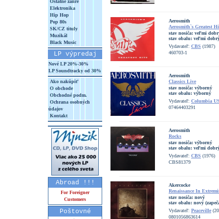
Ostatné žánre
Elektronika
Hip Hop
Aerosmith
Pop 80s
Aerosmith`s Greatest Hi
SK/CZ tituly
stav nosiča:
veľmi dobr
Muzikál
stav obalu:
veľmi dobrý
Black Music
Vydavateľ:
CBS
(1987)
460703-1
LP výpredaj
Nové LP 20%-30%
LP Soundtracky od 30%
Aerosmith
Ako nakúpiť
Classics Live
stav nosiča:
výborný
O obchode
stav obalu:
výborný
Obchodné podm.
Vydavateľ:
Columbia U
Ochrana osobných
07464403291
údajov
Kontakt
Aerosmith
Rocks
stav nosiča:
výborný
stav obalu:
veľmi dobrý
Vydavateľ:
CBS
(1976)
CBS81379
Abroad !!!
Akercocke
Renaissance In Extremi
For Foreigner
stav nosiča:
nový
Customers
stav obalu:
nový (zapeč
Poštovné
Vydavateľ:
Peaceville
(20
0801056863614