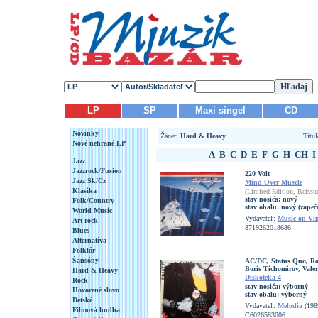
LP
SP
Maxi singel
CD
Novinky
Žáner:
Hard & Heavy
Titu
Nové nehrané LP
A
B
C
D
E
F
G
H
CH
I
Jazz
Jazzrock/Fusion
220 Volt
Jazz Sk/Cz
Mind Over Muscle
Klasika
(Limited Edition, Reissu
stav nosiča:
nový
Folk/Country
stav obalu:
nový (zapeč
World Music
Vydavateľ:
Music on Vi
Art-rock
8719262018686
Blues
Alternatíva
Folklór
Šansóny
AC/DC, Status Quo, Rol
Boris Tichomirov, Valer
Hard & Heavy
Diskoteka 4
Rock
stav nosiča:
výborný
Hovorené slovo
stav obalu:
výborný
Detské
Vydavateľ:
Melodia
(198
Filmová hudba
C6026583006