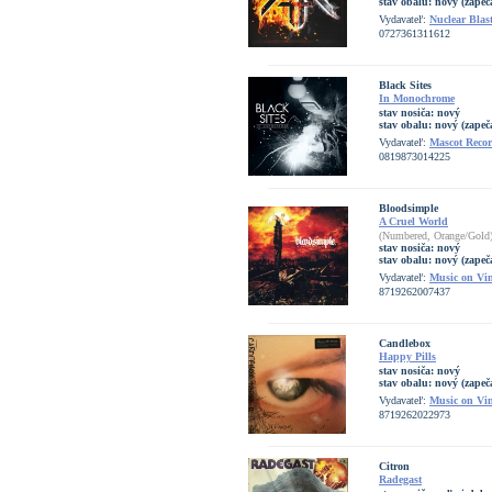
stav obalu:
nový (zapeč
Vydavateľ:
Nuclear Blas
0727361311612
Black Sites
In Monochrome
stav nosiča:
nový
stav obalu:
nový (zapeč
Vydavateľ:
Mascot Reco
0819873014225
Bloodsimple
A Cruel World
(Numbered, Orange/Gold
stav nosiča:
nový
stav obalu:
nový (zapeč
Vydavateľ:
Music on Vi
8719262007437
Candlebox
Happy Pills
stav nosiča:
nový
stav obalu:
nový (zapeč
Vydavateľ:
Music on Vi
8719262022973
Citron
Radegast