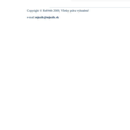
Copyright © RebWeb 2009; Všetky práva vyhradené
e-mail:
mjuzik@mjuzik.sk