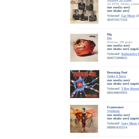
(45 RPM, Album, Limited
stav nosiča:
nový
stav obalu:
nový
Vydavateľ:
Ear Music
(2
4029759171324
Dig
Dig
(Reissue, 180 gram)
stav nosiča:
nový
stav obalu:
nový (zapeč
Vydavateľ:
Radioactive 
0600753998625
Drowning Pool
Strike A Nerve
stav nosiča:
nový
stav obalu:
nový (zapeč
Vydavateľ:
T-Boy Recor
0602448010933
Evanescence
Synthesis
stav nosiča:
nový
stav obalu:
nový (zapeč
Vydavateľ:
Sony Music
(
0889854202514