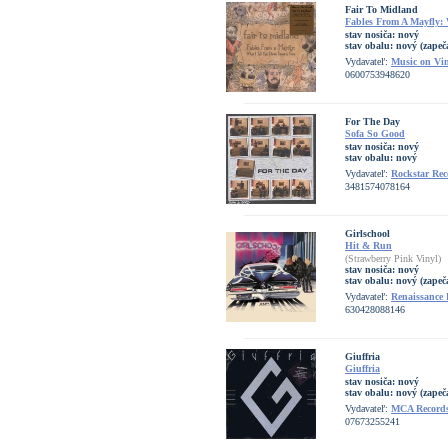
Fair To Midland
Fables From A Mayfly: 
stav nosiča:
nový
stav obalu:
nový (zapeč
Vydavateľ:
Music on Vi
0600753948620
For The Day
Sofa So Good
stav nosiča:
nový
stav obalu:
nový
Vydavateľ:
Rockstar Rec
3481574078164
Girlschool
Hit & Run
(Strawberry Pink Vinyl)
stav nosiča:
nový
stav obalu:
nový (zapeč
Vydavateľ:
Renaissance 
630428088146
Giuffria
Giuffria
stav nosiča:
nový
stav obalu:
nový (zapeč
Vydavateľ:
MCA Record
07673255241