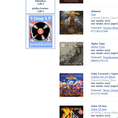
dobierka:
3,00 €
platba kartou:
2,00 €
Almanac
Tsar
(Limited Edition, Clear V
stav nosiča:
nový
stav obalu:
nový (zapeč
Vydavateľ:
Nuclear Blas
0727361357696
Alpha Tiger
Alpha Tiger
stav nosiča:
nový
stav obalu:
nový (zapeč
Vydavateľ:
Steamhamme
0886922791116
Arjen Lucassen`s Super
Golden Age Of Music
(Limited Edition, Blue)
stav nosiča:
nový
stav obalu:
nový (zapeč
Vydavateľ:
Music Theori
8712725745082
Ashes Of Ares
Ashes Of Ares
(45 RPM, Limited Editi
stav nosiča:
nový