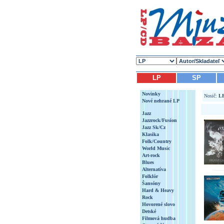
LP
SP
Novinky
Nosič:
L
Nové nehrané LP
Jazz
Jazzrock/Fusion
Jazz Sk/Cz
Klasika
Folk/Country
World Music
Art-rock
Blues
Alternatíva
Folklór
Šansóny
Hard & Heavy
Rock
Hovorené slovo
Detské
Filmová hudba