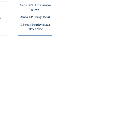
Akcia 30% LP klasická
gitara
Akcia LP Heavy Metal
€
LP soundtracky zľava
30% a viac