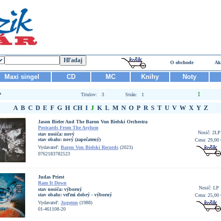
O obchode
Ak
Maxi singel
CD
MC
Knihy
Noty
1
P
Titulov: 3
Strán: 1
A
B
C
D
E
F
G
H
CH
I
J
K
L
M
N
O
P
R
S
T
U
V
W
X
Y
Z
Jason Bieler And The Baron Von Bielski Orchestra
Postcards From The Asylum
Nosič: 2LP
stav nosiča:
nový
stav obalu:
nový (zapečatený)
Cena: 29,00 
Vydavateľ:
Baron Von Bielski Records
(2023)
0762183782523
Judas Priest
Ram It Down
Nosič: LP
stav nosiča:
výborný
stav obalu:
veľmi dobrý - výborný
Cena: 25,00 
Vydavateľ:
Jugoton
(1988)
01-461108-20