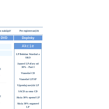
o nakúpiť
Pre registrovaných
DVD
Doplnky
Akcie
LP Bohdan Warchal a
SKO
Jazzové LP zľavy od
30% - Part I
€
Vianočné CD
Vianočné LP/SP
Výpredaj nových LP
SACD za cenu CD
€
Akcia 30% operné LP
Akcia 30% organové
LP