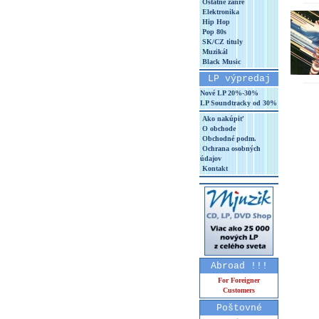
Ostatné žánre
Elektronika
Hip Hop
Pop 80s
SK/CZ tituly
Muzikál
Black Music
LP výpredaj
Nové LP 20%-30%
LP Soundtracky od 30%
Ako nakúpiť
O obchode
Obchodné podm.
Ochrana osobných
údajov
Kontakt
Abroad !!!
For Foreigner
Customers
Poštovné