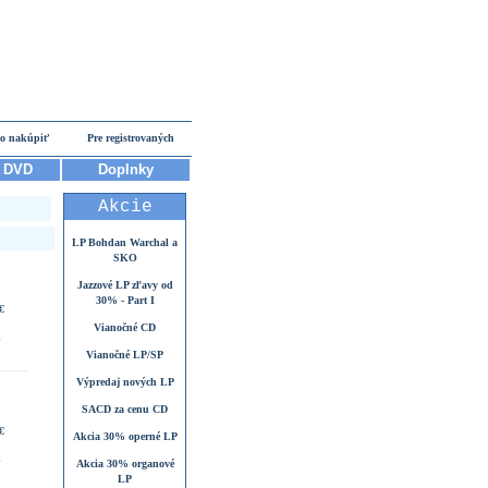
o nakúpiť
Pre registrovaných
DVD
Doplnky
Akcie
LP Bohdan Warchal a
SKO
Jazzové LP zľavy od
30% - Part I
€
Vianočné CD
Vianočné LP/SP
Výpredaj nových LP
SACD za cenu CD
€
Akcia 30% operné LP
Akcia 30% organové
LP