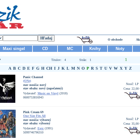
O obchode
Ak
Maxi singel
CD
MC
Knihy
Noty
1
P
Titulov: 4
Strán: 1
A
B
C
D
E
F
G
H
CH
I
J
K
L
M
N
O
P
R
S
T
U
V
W
X
Y
Z
Panic Channel
(ONe)
Nosič: LP
stav nosiča:
nový
stav obalu:
nový (zapečatený)
Cena: 22,00 
Vydavateľ:
Music on Vinyl
(2018)
0600753816943
Pink Cream 69
One Size Fits All
Nosič: LP
stav nosiča:
výborný
stav obalu:
výborný
Cena: 35,00 
Vydavateľ:
Epic
(1991)
5099746796310