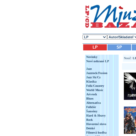
LP
SP
Novinky
Nosič:
L
Nové nehrané LP
Jazz
Jazzrock/Fusion
Jazz Sk/Cz
Klasika
Folk/Country
World Music
Art-rock
Blues
Alternatíva
Folklór
Šansóny
Hard & Heavy
Rock
Hovorené slovo
Detské
Filmová hudba