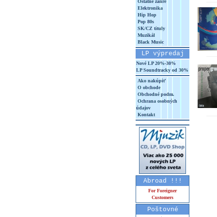
Ostatné žánre
Elektronika
Hip Hop
Pop 80s
SK/CZ tituly
Muzikál
Black Music
LP výpredaj
Nové LP 20%-30%
LP Soundtracky od 30%
Ako nakúpiť
O obchode
Obchodné podm.
Ochrana osobných
údajov
Kontakt
Abroad !!!
For Foreigner
Customers
Poštovné