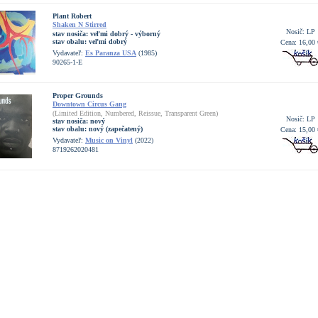
Plant Robert
Shaken N Stirred
Nosič: LP
stav nosiča:
veľmi dobrý - výborný
stav obalu:
veľmi dobrý
Cena: 16,00 
Vydavateľ:
Es Paranza USA
(1985)
90265-1-E
Proper Grounds
Downtown Circus Gang
(Limited Edition, Numbered, Reissue, Transparent Green)
Nosič: LP
stav nosiča:
nový
stav obalu:
nový (zapečatený)
Cena: 15,00 
Vydavateľ:
Music on Vinyl
(2022)
8719262020481