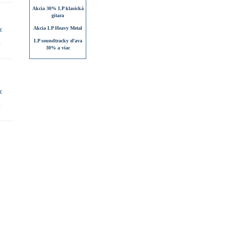
Akcia 30% LP klasická
gitara
Akcia LP Heavy Metal
€
LP soundtracky zľava
30% a viac
€