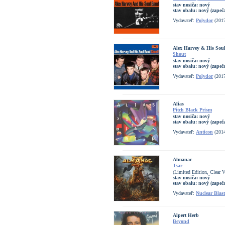
stav nosiča:
nový
stav obalu:
nový (zapeč
Vydavateľ:
Polydor
(201
Alex Harvey & His Sou
Shout
stav nosiča:
nový
stav obalu:
nový (zapeč
Vydavateľ:
Polydor
(201
Alias
Pitch Black Prism
stav nosiča:
nový
stav obalu:
nový (zapeč
Vydavateľ:
Anticon
(201
Almanac
Tsar
(Limited Edition, Clear V
stav nosiča:
nový
stav obalu:
nový (zapeč
Vydavateľ:
Nuclear Blast
Alpert Herb
Beyond