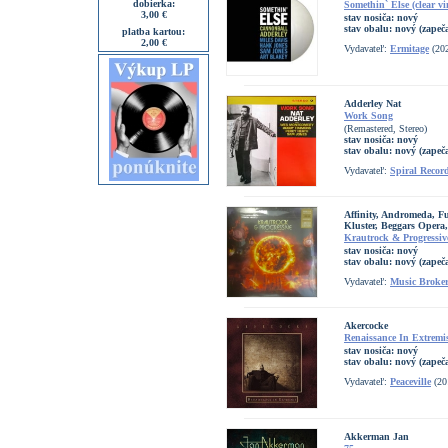
dobierka:
Somethin` Else (clear vi
3,00 €
stav nosiča:
nový
stav obalu:
nový (zapeč
platba kartou:
2,00 €
Vydavateľ:
Ermitage
(20
Adderley Nat
Work Song
(Remastered, Stereo)
stav nosiča:
nový
stav obalu:
nový (zapeč
Vydavateľ:
Spiral Recor
Affinity, Andromeda, Fu
Kluster, Beggars Oper
Krautrock & Progressive
stav nosiča:
nový
stav obalu:
nový (zapeč
Vydavateľ:
Music Broke
Akercocke
Renaissance In Extremi
stav nosiča:
nový
stav obalu:
nový (zapeč
Vydavateľ:
Peaceville
(20
Akkerman Jan