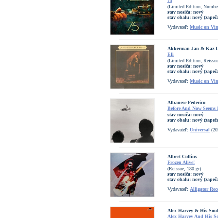
75
(Limited Edition, Number
stav nosiča:
nový
stav obalu:
nový (zapeč
Vydavateľ:
Music on Vin
Akkerman Jan & Kaz 
Eli
(Limited Edition, Reissu
stav nosiča:
nový
stav obalu:
nový (zapeč
Vydavateľ:
Music on Vin
Albanese Federico
Before And Now Seems I
stav nosiča:
nový
stav obalu:
nový (zapeč
Vydavateľ:
Universal
(20
Albert Collins
Frozen Alive!
(Reissue, 180 gr)
stav nosiča:
nový
stav obalu:
nový (zapeč
Vydavateľ:
Alligator Rec
Alex Harvey & His Sou
Alex Harvey And His S