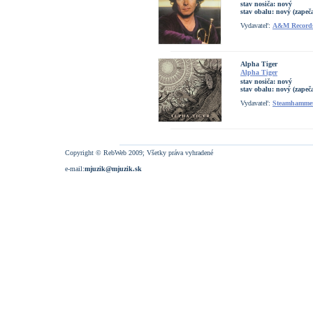
stav nosiča:
nový
stav obalu:
nový (zapeč
Vydavateľ:
A&M Record
Alpha Tiger
Alpha Tiger
stav nosiča:
nový
stav obalu:
nový (zapeč
Vydavateľ:
Steamhamme
Copyright © RebWeb 2009; Všetky práva vyhradené
e-mail:
mjuzik@mjuzik.sk