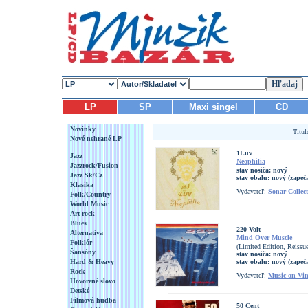
LP
SP
Maxi singel
CD
Novinky
Titu
Nové nehrané LP
1Luv
Jazz
Neophilia
Jazzrock/Fusion
stav nosiča:
nový
Jazz Sk/Cz
stav obalu:
nový (zapeč
Klasika
Vydavateľ:
Sonar Collect
Folk/Country
World Music
Art-rock
Blues
220 Volt
Alternatíva
Mind Over Muscle
Folklór
(Limited Edition, Reissu
Šansóny
stav nosiča:
nový
Hard & Heavy
stav obalu:
nový (zapeč
Rock
Vydavateľ:
Music on Vin
Hovorené slovo
Detské
Filmová hudba
50 Cent