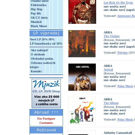
Ostatné žánre
Get Rich Or Die Tryin
Elektronika
stav nosiča:
nový
Hip Hop
stav obalu:
nový (zapeč
Pop 80s
Vydavateľ:
Interscope R
SK/CZ tituly
Muzikál
Black Music
ABBA
LP výpredaj
The Visitors
Nové LP 20%-30%
(Reissue, Remastered, 1
stav nosiča:
nový
LP Soundtracky od 30%
stav obalu:
nový (zapeč
Ako nakúpiť
Vydavateľ:
Polydor
(201
O obchode
Obchodné podm.
Ochrana osobných
ABBA
údajov
Arrival
Kontakt
(Reissue, Remastered)
stav nosiča:
nový
stav obalu:
nový
Vydavateľ:
Polar Music
(
ABBA
The Album
(Reissue, Remastered)
stav nosiča:
nový
Abroad !!!
stav obalu:
nový
For Foreigner
Vydavateľ:
Polar Music
(
Customers
Poštovné
Adderley Cannonball