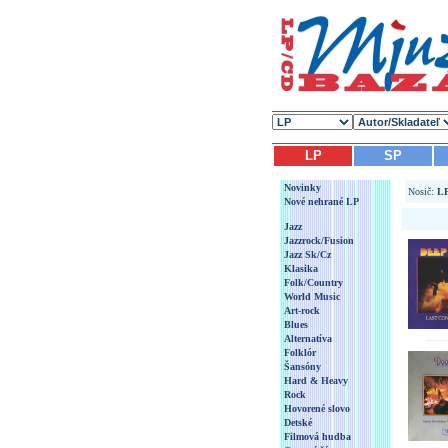
LP
SP
Novinky
Nosič:
L
Nové nehrané LP
Jazz
Jazzrock/Fusion
Jazz Sk/Cz
Klasika
Folk/Country
World Music
Art-rock
Blues
Alternatíva
Folklór
Šansóny
Hard & Heavy
Rock
Hovorené slovo
Detské
Filmová hudba