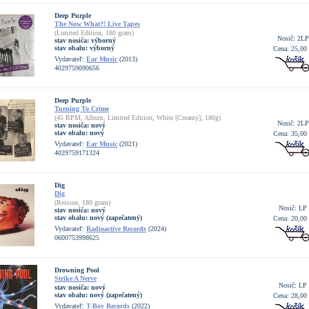
Deep Purple
The Now What?! Live Tapes
(Limited Edition, 180 gram)
Nosič: 2LP
stav nosiča:
výborný
stav obalu:
výborný
Cena: 25,00
Vydavateľ:
Ear Music
(2013)
4029759090656
Deep Purple
Turning To Crime
(45 RPM, Album, Limited Edition, White [Creamy], 180g)
Nosič: 2LP
stav nosiča:
nový
stav obalu:
nový
Cena: 35,00
Vydavateľ:
Ear Music
(2021)
4029759171324
Dig
Dig
(Reissue, 180 gram)
Nosič: LP
stav nosiča:
nový
stav obalu:
nový (zapečatený)
Cena: 20,00
Vydavateľ:
Radioactive Records
(2024)
0600753998625
Drowning Pool
Strike A Nerve
Nosič: LP
stav nosiča:
nový
stav obalu:
nový (zapečatený)
Cena: 28,00
Vydavateľ:
T-Boy Records
(2022)