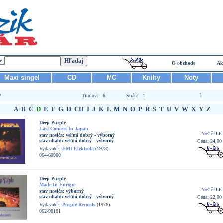
O obchode
Ak
Maxi singel
CD
MC
Knihy
Noty
1
P
Titulov: 6
Strán: 1
A
B
C
D
E
F
G
H
CH
I
J
K
L
M
N
O
P
R
S
T
U
V
W
X
Y
Z
Deep Purple
Last Concert In Japan
Nosič: LP
stav nosiča:
veľmi dobrý - výborný
stav obalu:
veľmi dobrý - výborný
Cena: 24,00
Vydavateľ:
EMI Elektrola
(1978)
064-60900
Deep Purple
Made In Europe
Nosič: LP
stav nosiča:
výborný
stav obalu:
veľmi dobrý - výborný
Cena: 22,00
Vydavateľ:
Purple Records
(1976)
062-98181