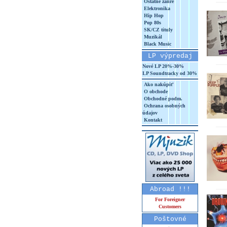
Ostatné žánre
Elektronika
Hip Hop
Pop 80s
SK/CZ tituly
Muzikál
Black Music
LP výpredaj
Nové LP 20%-30%
LP Soundtracky od 30%
Ako nakúpiť
O obchode
Obchodné podm.
Ochrana osobných
údajov
Kontakt
Abroad !!!
For Foreigner
Customers
Poštovné