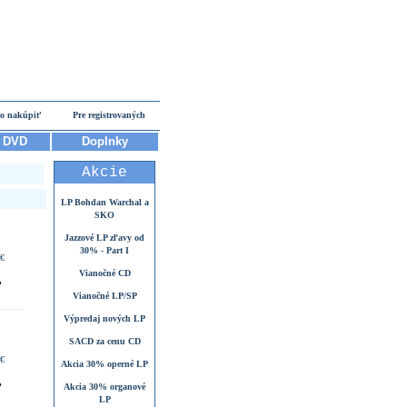
o nakúpiť
Pre registrovaných
DVD
Doplnky
Akcie
LP Bohdan Warchal a
SKO
Jazzové LP zľavy od
30% - Part I
 €
Vianočné CD
Vianočné LP/SP
Výpredaj nových LP
SACD za cenu CD
 €
Akcia 30% operné LP
Akcia 30% organové
LP