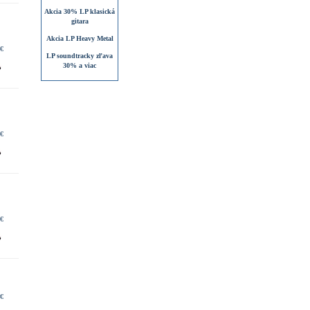
Akcia 30% LP klasická
gitara
Akcia LP Heavy Metal
 €
LP soundtracky zľava
30% a viac
 €
 €
 €