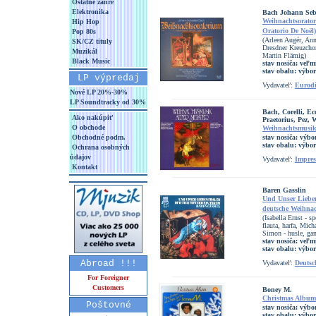
Ostatné žánre
Elektronika
Bach Johann Seb
Weihnachtsorato
Hip Hop
Oratorio De Noël)
Pop 80s
(Arleen Augér, Ann
SK/CZ tituly
Dresdner Kreuzchor
Muzikál
Martin Flämig)
Black Music
stav nosiča:
veľm
stav obalu:
výbo
LP výpredaj
Vydavateľ:
Eurodi
Nové LP 20%-30%
LP Soundtracky od 30%
Bach, Corelli, Ec
Ako nakúpiť
Praetorius, Pez, 
O obchode
Weihnachtsmusik 
Obchodné podm.
stav nosiča:
výbo
stav obalu:
výbo
Ochrana osobných
údajov
Vydavateľ:
Impre
Kontakt
Baren Gasslin
Und Unser Lieben
deutsche Weihnac
(Isabella Ernst - s
flauta, harfa, Mich
Simon - husle, gam
stav nosiča:
veľm
stav obalu:
výbo
Abroad !!!
Vydavateľ:
Deuts
For Foreigner
Customers
Boney M.
Christmas Album
Poštovné
stav nosiča:
výbo
stav obalu:
výbo