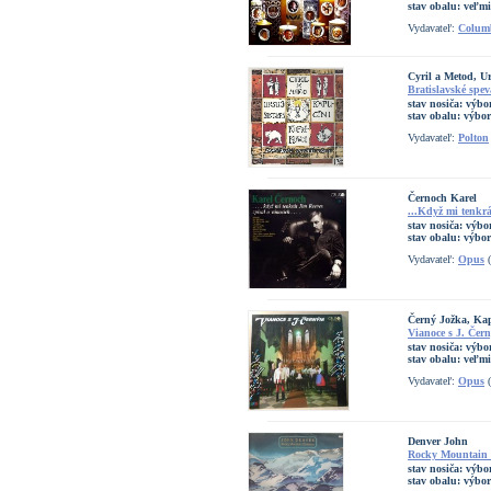
stav obalu:
veľmi
Vydavateľ:
Colum
Cyril a Metod, U
Bratislavské spe
stav nosiča:
výbo
stav obalu:
výbo
Vydavateľ:
Polton
Černoch Karel
...Když mi tenkrá
stav nosiča:
výbo
stav obalu:
výbo
Vydavateľ:
Opus
(
Černý Jožka, Kap
Vianoce s J. Čer
stav nosiča:
výbo
stav obalu:
veľmi
Vydavateľ:
Opus
(
Denver John
Rocky Mountain 
stav nosiča:
výbo
stav obalu:
výbo