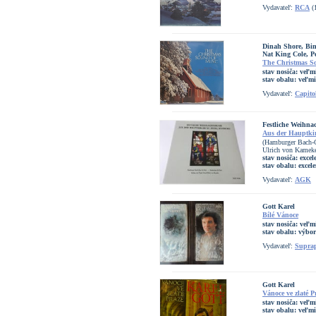
Vydavateľ:
RCA
(
Dinah Shore, Bin
Nat King Cole, P
The Christmas S
stav nosiča:
veľm
stav obalu:
veľmi
Vydavateľ:
Capito
Festliche Weihna
Aus der Hauptkir
(Hamburger Bach-Ch
Ulrich von Kamek
stav nosiča:
excel
stav obalu:
excel
Vydavateľ:
AGK
Gott Karel
Bílé Vánoce
stav nosiča:
veľm
stav obalu:
výbo
Vydavateľ:
Supra
Gott Karel
Vánoce ve zlaté P
stav nosiča:
veľm
stav obalu:
veľmi