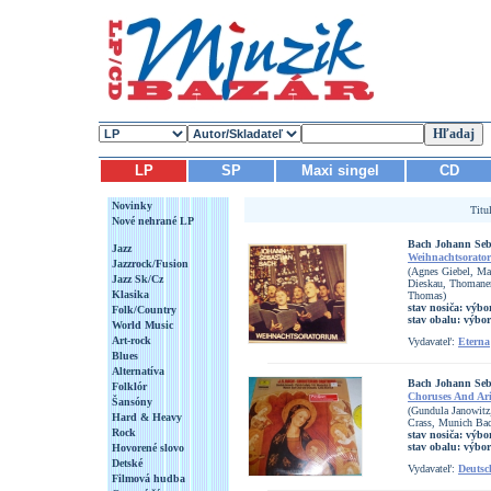
LP
SP
Maxi singel
CD
Novinky
Titu
Nové nehrané LP
Bach Johann Seb
Jazz
Weihnachtsorato
Jazzrock/Fusion
(Agnes Giebel, Mar
Jazz Sk/Cz
Dieskau, Thomaner
Klasika
Thomas)
stav nosiča:
výbo
Folk/Country
stav obalu:
výbor
World Music
Art-rock
Vydavateľ:
Eterna
Blues
Alternatíva
Bach Johann Seb
Folklór
Choruses And Ar
Šansóny
(Gundula Janowitz
Hard & Heavy
Crass, Munich Bac
Rock
stav nosiča:
výbo
stav obalu:
výbo
Hovorené slovo
Detské
Vydavateľ:
Deuts
Filmová hudba