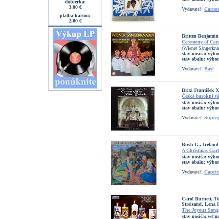
dobierka:
3,00 €
Vydavateľ:
Carrer
platba kartou:
2,00 €
Britten Benjamin
Ceremony of Caro
(Wiener Sängerkna
stav nosiča:
výbo
stav obalu:
výbo
Vydavateľ:
Basf
Brixi František 
Česká barokní v
stav nosiča:
výbo
stav obalu:
výbo
Vydavateľ:
Supra
Bush G., Ireland
A Christmas Gar
stav nosiča:
výbor
stav obalu:
výbor
Vydavateľ:
Capric
Carol Burnett, 
Streisand, Lena
The Joyous Song
stav nosiča:
veľm