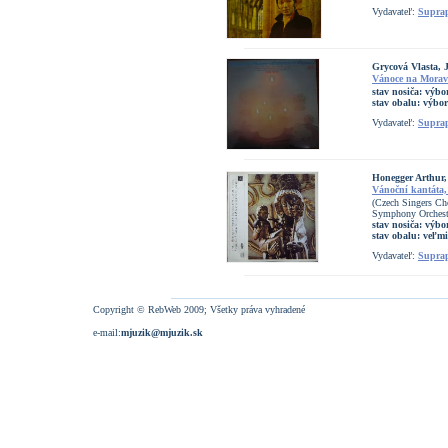
Vydavateľ:
Supra
Grycová Vlasta,
Vánoce na Morav
stav nosiča:
výbor
stav obalu:
výbor
Vydavateľ:
Supra
Honegger Arthur,
Vánoční kantáta,
(Czech Singers Ch
Symphony Orchest
stav nosiča:
výbo
stav obalu:
veľmi
Vydavateľ:
Supra
Copyright © RebWeb 2009; Všetky práva vyhradené
e-mail:
mjuzik@mjuzik.sk