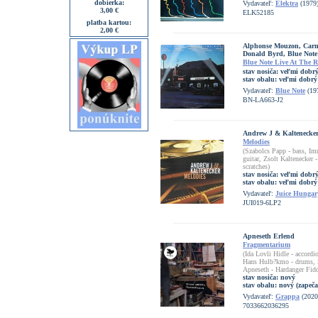
dobierka:
Vydavateľ:
Elektra
(1979
3,00 €
ELK52185
platba kartou:
2,00 €
Alphonse Mouzon, Carm
Donald Byrd, Blue Note 
Blue Note Live At The 
stav nosiča:
veľmi dobr
stav obalu:
veľmi dobrý
Vydavateľ:
Blue Note
(19
BN-LA663-J2
Andrew J & Kaltenecke
Melodies
(Szabolcs Papp - bass, I
guitar, Zsolt Kaltenecker 
scratches)
stav nosiča:
veľmi dobrý
stav obalu:
veľmi dobrý
Vydavateľ:
Juice Hungar
JUI019-6LP2
Apneseth Erlend
Fragmentarium
(Ida Lovli Hidle - accordi
Hans Hulb?kmo - drums, St
Apneseth - Hardanger Fidd
stav nosiča:
nový
stav obalu:
nový (zapeča
Vydavateľ:
Grappa
(2020
7033662036295