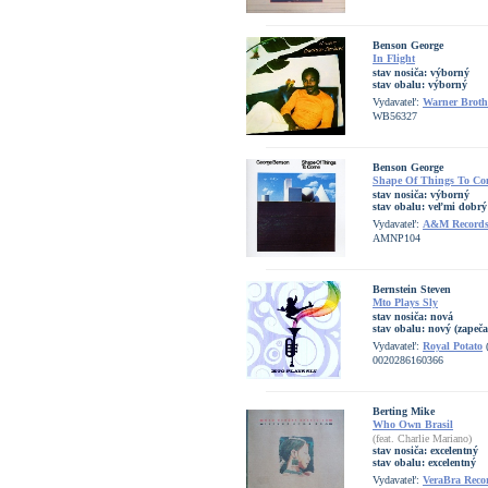
Benson George
In Flight
stav nosiča:
výborný
stav obalu:
výborný
Vydavateľ:
Warner Broth
WB56327
Benson George
Shape Of Things To Co
stav nosiča:
výborný
stav obalu:
veľmi dobrý
Vydavateľ:
A&M Record
AMNP104
Bernstein Steven
Mto Plays Sly
stav nosiča:
nová
stav obalu:
nový (zapeča
Vydavateľ:
Royal Potato
(
0020286160366
Berting Mike
Who Own Brasil
(feat. Charlie Mariano)
stav nosiča:
excelentný
stav obalu:
excelentný
Vydavateľ:
VeraBra Reco