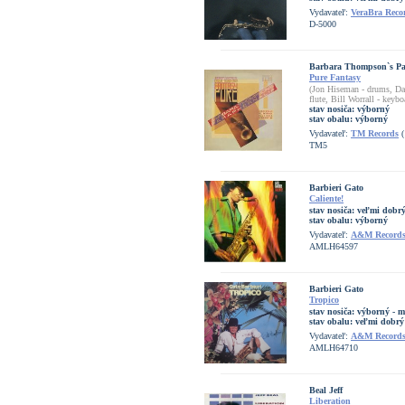
Vydavateľ:
VeraBra Reco
D-5000
Barbara Thompson`s Pa
Pure Fantasy
(Jon Hiseman - drums, Da
flute, Bill Worrall - keyb
stav nosiča:
výborný
stav obalu:
výborný
Vydavateľ:
TM Records
(
TM5
Barbieri Gato
Caliente!
stav nosiča:
veľmi dobrý
stav obalu:
výborný
Vydavateľ:
A&M Record
AMLH64597
Barbieri Gato
Tropico
stav nosiča:
výborný - m
stav obalu:
veľmi dobrý
Vydavateľ:
A&M Record
AMLH64710
Beal Jeff
Liberation