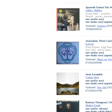
Apneseth Erlend Trio Wi
Salika, Molika
(Frode Haltli - accordio
Meidell - guitars, electro
stav nosiča:
nový
stav obalu:
nový (zapeča
Vydavateľ:
Grappa
(2019
7033662036219
Association, Pierre Cour
Earwax
(Peter Krijnen, Siggi Busc
Van`t Hof - electric piano,
stav nosiča:
nový
stav obalu:
nový (zapeča
Vydavateľ:
Music on Vin
8719262039308
Awen Ensemble
Cadair Idris
stav nosiča:
nový
stav obalu:
nový (zapeča
Vydavateľ:
New Soil
(202
8721056314768
Barbara Thompson`s Pa
Mother Earth
stav nosiča:
výborný
stav obalu:
veľmi dobrý