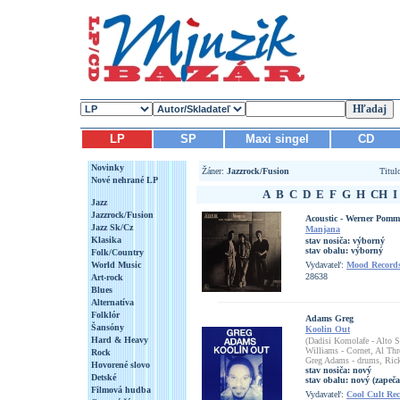
LP
SP
Maxi singel
CD
Novinky
Žáner:
Jazzrock/Fusion
Titu
Nové nehrané LP
A
B
C
D
E
F
G
H
CH
I
Jazz
Jazzrock/Fusion
Acoustic - Werner Pomme
Jazz Sk/Cz
Manjana
Klasika
stav nosiča:
výborný
stav obalu:
výborný
Folk/Country
World Music
Vydavateľ:
Mood Record
28638
Art-rock
Blues
Alternatíva
Folklór
Adams Greg
Šansóny
Koolin Out
Hard & Heavy
(Dadisi Komolafe - Alto 
Williams - Cornet, Al Thr
Rock
Greg Adams - drums, Rick
Hovorené slovo
stav nosiča:
nový
Detské
stav obalu:
nový (zapeča
Filmová hudba
Vydavateľ:
Cool Cult Re