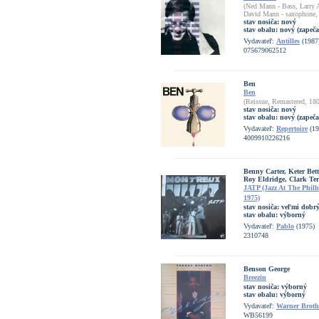
(Ned Mann - Bass, Larry A
David Mann - saxophone, J
stav nosiča:
nový
stav obalu:
nový (zapeča
Vydavateľ:
Antilles
(1987
075679062512
Ben
Ben
(Reissue, Remastered, 18
stav nosiča:
nový
stav obalu:
nový (zapeča
Vydavateľ:
Repertoire
(19
4009910226216
Benny Carter, Keter Bet
Roy Eldridge, Clark Ter
JATP (Jazz At The Philh
1975)
stav nosiča:
veľmi dobrý
stav obalu:
výborný
Vydavateľ:
Pablo
(1975)
2310748
Benson George
Breezin
stav nosiča:
výborný
stav obalu:
výborný
Vydavateľ:
Warner Broth
WB56199