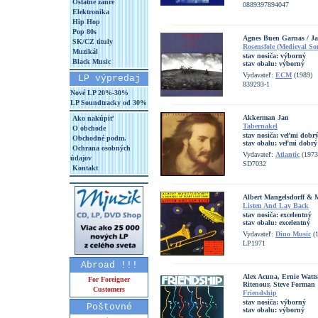
Ostatné žánre
0889397894047
Elektronika
Hip Hop
Pop 80s
Agnes Buen Garnas / J
SK/CZ tituly
Rosensfole (Medieval S
Muzikál
stav nosiča:
výborný
Black Music
stav obalu:
výborný
Vydavateľ:
ECM
(1989)
LP výpredaj
839293-1
Nové LP 20%-30%
LP Soundtracky od 30%
Akkerman Jan
Ako nakúpiť
Tabernakel
O obchode
stav nosiča:
veľmi dobrý
Obchodné podm.
stav obalu:
veľmi dobrý
Ochrana osobných
Vydavateľ:
Atlantic
(1973
údajov
SD7032
Kontakt
Albert Mangelsdorff &
Listen And Lay Back
stav nosiča:
excelentný
stav obalu:
excelentný
Vydavateľ:
Dino Music
(1
LP1971
Abroad !!!
Alex Acuna, Ernie Watt
For Foreigner
Ritenour, Steve Forman
Customers
Friendship
stav nosiča:
výborný
Poštovné
stav obalu:
výborný