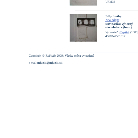
UPM33
Billy Smiley
New Night
stav nosiča:
výborný
stav obalu:
výborný
Vydavateľ:
Capitol
(1985
4560247561017
Copyright © RebWeb 2009; Všetky práva vyhradené
e-mail:
mjuzik@mjuzik.sk