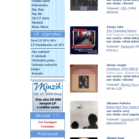
Ostatné žánre
stav obalu:
výborný
Elektronika
Vydavateľ:
CBS
(1984)
Hip Hop
IM39558
Pop 80s
SK/CZ tituly
Muzikál
Black Music
Adams John
The Chairman Dances
LP výpredaj
(San Francisco Symphony
stav nosiča:
veľmi dobr
Nové LP 20%-30%
stav obalu:
veľmi dobrý
LP Soundtracky od 30%
Vydavateľ:
Nonesuch
(19
979144-1
Ako nakúpiť
O obchode
Obchodné podm.
Ochrana osobných
Ahrens Joseph
Orgelopus 1929-1980 II
údajov
(Maria Giese - Kleuker-Or
Kontakt
stav nosiča:
veľmi dobr
stav obalu:
výborný
Vydavateľ:
Musica Viva
(
MV40-1128
Albanese Federico
Before And Now Seems I
stav nosiča:
nový
stav obalu:
nový (zapeča
Abroad !!!
Vydavateľ:
Universal
(20
For Foreigner
0602435844725
Customers
Poštovné
Albeniz Isaac