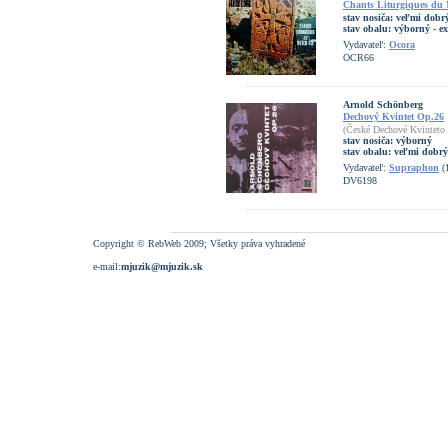
Chants Liturgiques du
stav nosiča:
veľmi dobrý
stav obalu:
výborný - ex
Vydavateľ:
Ocora
OCR66
Arnold Schönberg
Dechový Kvintet Op.26
(České Dechové Kvinteto
stav nosiča:
výborný
stav obalu:
veľmi dobrý
Vydavateľ:
Supraphon
(
DV6198
Copyright © RebWeb 2009; Všetky práva vyhradené
e-mail:
mjuzik@mjuzik.sk