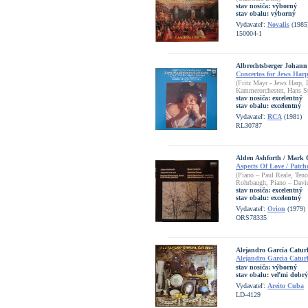
stav nosiča:
výborný
stav obalu:
výborný
Vydavateľ:
Novalis
(1985
150004-1
Albrechtsberger Johann
Concertos for Jews Har
(Fritz Mayr - Jews Harp,
Kammerorchester, Hans St
stav nosiča:
excelentný
stav obalu:
excelentný
Vydavateľ:
RCA
(1981)
RL30787
Alden Ashforth / Mark 
Aspects Of Love / Patc
(Piano – Paul Reale, Ten
Rohrbaugh, Piano – Dav
stav nosiča:
excelentný
stav obalu:
excelentný
Vydavateľ:
Orion
(1979)
ORS78335
Alejandro García Catur
Alejandro Garcia Caturl
stav nosiča:
výborný
stav obalu:
veľmi dobrý
Vydavateľ:
Areito Cuba
LD-4129