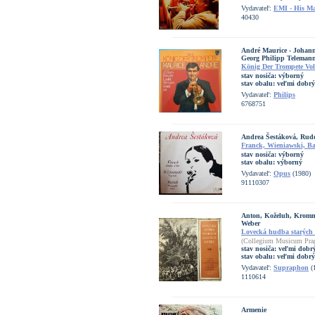
Vydavateľ:
EMI - His Mas
40430
André Maurice - Johann
Georg Philipp Telemann
König Der Trompete Vol
stav nosiča:
výborný
stav obalu:
veľmi dobrý
Vydavateľ:
Philips
6768751
Andrea Šestáková, Rud
Franck, Wieniawski, Ba
stav nosiča:
výborný
stav obalu:
výborný
Vydavateľ:
Opus
(1980)
91110307
Anton, Koželuh, Kromm
Weber
Lovecká hudba starých 
(Collegium Musicum Pra
stav nosiča:
veľmi dobr
stav obalu:
veľmi dobrý
Vydavateľ:
Supraphon
(
1110614
Armenie