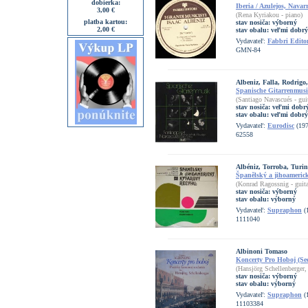
dobierka:
Iberia / Azulejos, Navar
3,00 €
(Rena Kyriakou - piano)
platba kartou:
stav nosiča:
výborný
2,00 €
stav obalu:
veľmi dobrý
Vydavateľ:
Fabbri Editor
GMN-84
Albeniz, Falla, Rodrigo
Spanische Gitarrenmus
(Santiago Navascués - guit
stav nosiča:
veľmi dobrý
stav obalu:
veľmi dobrý
Vydavateľ:
Eurodisc
(197
62558
Albéniz, Torroba, Turi
Španělský a jihoamerick
(Konrad Ragossnig - guita
stav nosiča:
výborný
stav obalu:
výborný
Vydavateľ:
Supraphon
(
1111040
Albinoni Tomaso
Koncerty Pro Hoboj (Se
(Hansjörg Schellenberger
stav nosiča:
výborný
stav obalu:
výborný
Vydavateľ:
Supraphon
(
11103384