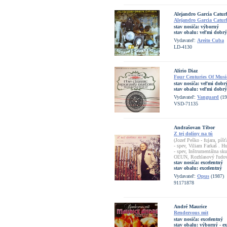
Alejandro García Catur
Alejandro Garcia Caturl
stav nosiča:
výborný
stav obalu:
veľmi dobrý
Vydavateľ:
Areito Cuba
LD-4130
Alirio Diaz
Four Centuries Of Musi
stav nosiča:
veľmi dobrý
stav obalu:
veľmi dobrý
Vydavateľ:
Vanguard
(19
VSD-71135
Andrašovan Tibor
Z tej doliny na tú
(Jozef Peško - fujara, píš
- spev, Viliam Farkaš . H
- spev, Inštrumentálna sk
OĽUN, Rozhlasový ľudov
stav nosiča:
excelentný
stav obalu:
excelentný
Vydavateľ:
Opus
(1987)
91171878
André Maurice
Rendezvous mit
stav nosiča:
excelentný
stav obalu:
výborný - ex