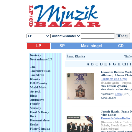
LP
SP
Maxi singel
CD
Novinky
Žáner:
Klasika
Titul
Nové nehrané LP
A
B
C
D
E
F
G
H
CH
I
Jazz
Jazzrock/Fusion
Giovanni Battista Marti
Jazz Sk/Cz
Albinoni, Johann Chris
Trompete Und Orgel
Klasika
(Maurice Andre - trumpet,
Folk/Country
stav nosiča:
výborný
World Music
stav obalu:
veľmi dobrý
Art-rock
Vydavateľ:
Erato
(1973)
Blues
C065-28270
Alternatíva
Folklór
Šansóny
Joseph Haydn, Franz Da
Hard & Heavy
Villa-Lobos
Rock
Ensemble Wien-Berlin
Hovorené slovo
(Bassoon – Milan Turkovic
Detské
Schulz, French Horn – Gü
Filmová hudba
Schellenberger)
stav nosiča:
veľmi dobrý