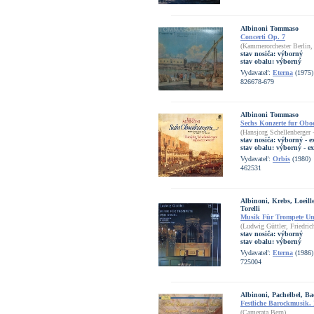
Albinoni Tommaso
Concerti Op. 7
(Kammerorchester Berlin, 
stav nosiča:
výborný
stav obalu:
výborný
Vydavateľ:
Eterna
(1975)
826678-679
Albinoni Tommaso
Sechs Konzerte fur Oboe
(Hansjorg Schellenberger 
stav nosiča:
výborný - e
stav obalu:
výborný - ex
Vydavateľ:
Orbis
(1980)
462531
Albinoni, Krebs, Loeill
Torelli
Musik Für Trompete Un
(Ludwig Güttler, Friedric
stav nosiča:
výborný
stav obalu:
výborný
Vydavateľ:
Eterna
(1986)
725004
Albinoni, Pachelbel, Ba
Festliche Barockmusik. 
(Camerata Bern)