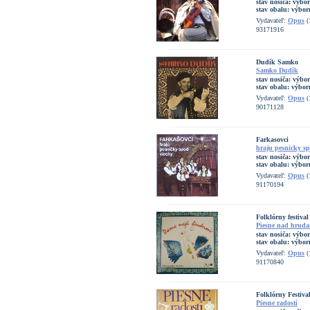
stav nosiča:
výbo
stav obalu:
výbor
Vydavateľ:
Opus
(
93171916
Dudík Samko
Samko Dudík
stav nosiča:
výbo
stav obalu:
výbor
Vydavateľ:
Opus
(
90171128
Farkasovci
hraju pesnicky sp
stav nosiča:
výbo
stav obalu:
výbor
Vydavateľ:
Opus
(
91170194
Folklórny festiva
Piesne nad hrud
stav nosiča:
výbo
stav obalu:
výbor
Vydavateľ:
Opus
(
91170840
Folklórny Festiv
Piesne radosti