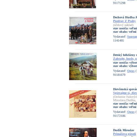
91171298
Dechová Hudba A
Pozdrav Z Prahy
(účelový náklad)
stav nosiča:
veľmi
stav obalu:
veľmi
Vydavateľ:
Supra
1141495
Detský folklórny
Zahrajte, husle, 
stav nosiča:
výbo
stav obalu:
výbor
Vydavateľ:
Opus
(
91181679
Dievčenská spevá
Spievajme si, die
(Orchester ľudovýc
Miroslava Dudíka, 
stav nosiča:
veľmi
stav obalu:
veľmi
Vydavateľ:
Opus
(
91172186
Dudík Miroslav
Primášova pieseň