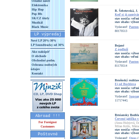
Ostatné žánre
Elektronika
Hip Hop
B. Šebetovská, J
Pop 80s
Keď si já zazpívá
SK/CZ tituly
stav nosiča:
veľmi
stav obalu:
výbor
Muzikál
Black Music
Vydavateľ:
Panton
80170513
LP výpredaj
Nové LP 20%-30%
LP Soundtracky od 30%
Bojané
Z podluží
Ako nakúpiť
stav nosiča:
výbo
O obchode
stav obalu:
veľmi
Obchodné podm.
Vydavateľ:
Panton
Ochrana osobných
81170514
údajov
Kontakt
Brněnský rozhlaso
Ej od Buchlova
stav nosiča:
veľmi
stav obalu:
výbor
Vydavateľ:
Supra
1171744G
Brniansky Rozhla
Abroad !!!
Červené jabĺčko 
For Foreigner
(Anna Hulejová, Da
Milan Križo, Mári
Customers
stav nosiča:
výbo
stav obalu:
výbor
Poštovné
Vydavateľ:
Opus
(