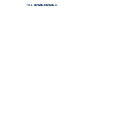
e-mail:
mjuzik@mjuzik.sk