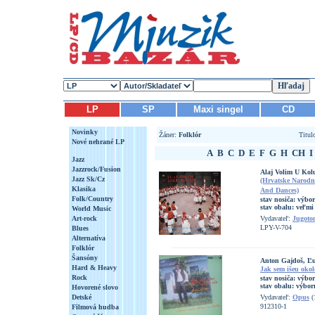
LP
SP
Maxi singel
CD
Novinky
Žáner:
Folklór
Titu
Nové nehrané LP
A
B
C
D
E
F
G
H
CH
I
Jazz
Jazzrock/Fusion
Alaj Volim U Kolu
Jazz Sk/Cz
(Hrvatske Narodne
Klasika
And Dances)
Folk/Country
stav nosiča:
výbo
stav obalu:
veľmi
World Music
Art-rock
Vydavateľ:
Jugoto
LPY-V-704
Blues
Alternatíva
Folklór
Šansóny
Anton Gajdoš, Ľ
Hard & Heavy
Jak sem išeu okol
Rock
stav nosiča:
výbo
stav obalu:
výbor
Hovorené slovo
Detské
Vydavateľ:
Opus
(
912310-1
Filmová hudba