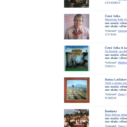
LSY-65083-4
Černý Jožka
Moravian Folk Sin
stav nosiča:
výbo
stav obalu:
veľmi
Vydavateľ:
Supra
11174164
Černý Jožka & ka
Na horách, na dol
stav nosiča:
výbor
stav obalu:
výbor
Vydavateľ:
Multis
310013-1
Darina Laščiakov
Verše a piesne or
stav nosiča:
veľmi
stav obalu:
veľmi
Vydavateľ:
Opus
(
91180234
Ďatelinka
Hore Detvou idem
stav nosiča:
výbo
stav obalu:
výbor
Vydavateľ:
Opus
(