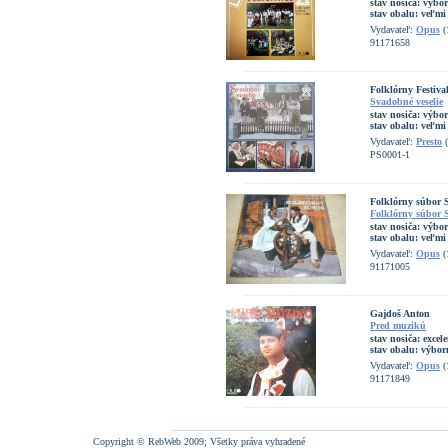
stav nosiča:
výbo
stav obalu:
veľmi
Vydavateľ:
Opus
(
91171658
Folklórny Festiv
Svadobné veselie
stav nosiča:
výbo
stav obalu:
veľmi
Vydavateľ:
Presto
(
PS0001-1
Folklórny súbor 
Folklórny súbor 
stav nosiča:
výbo
stav obalu:
veľmi
Vydavateľ:
Opus
(
91171005
Gajdoš Anton
Pred muzikú
stav nosiča:
excel
stav obalu:
výborn
Vydavateľ:
Opus
(
91171849
Copyright © RebWeb 2009; Všetky práva vyhradené