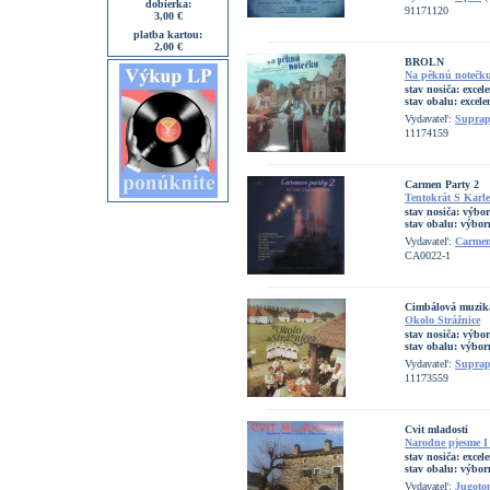
dobierka:
91171120
3,00 €
platba kartou:
2,00 €
BROLN
Na pěknú notečk
stav nosiča:
excel
stav obalu:
excele
Vydavateľ:
Supra
11174159
Carmen Party 2
Tentokrát S Karl
stav nosiča:
výbo
stav obalu:
výbor
Vydavateľ:
Carme
CA0022-1
Cimbálová muzik
Okolo Strážnice
stav nosiča:
výbo
stav obalu:
výborn
Vydavateľ:
Supra
11173559
Cvit mladosti
Narodne pjesme I 
stav nosiča:
excel
stav obalu:
výbor
Vydavateľ:
Jugoto