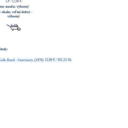
LP: 12,00 €
tav nosiča:
výborný
v obalu:
veľmi dobrý -
výborný
ituly:
12,00 € / 361,51 Sk
Geils Band - Sanctuary.
(1978)