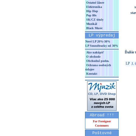
Ostatné žánre
s
Elektronika
Hip Hop
sta
Pop 80s
SK/CZ tituly
Muzikál
Black Music
LP výpredaj
Nové LP 20%-30%
LP Soundtracky od 30%
Ďalšie t
Ako nakúpiť
O obchode
Obchodné podm.
LP
J. 
Ochrana osobných
údajov
Kontakt
Abroad !!!
For Foreigner
Customers
Poštovné