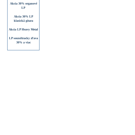
Akcia 30% organové
LP
Akcia 30% LP
klasická gitara
Akcia LP Heavy Metal
LP soundtracky zľava
30% a viac