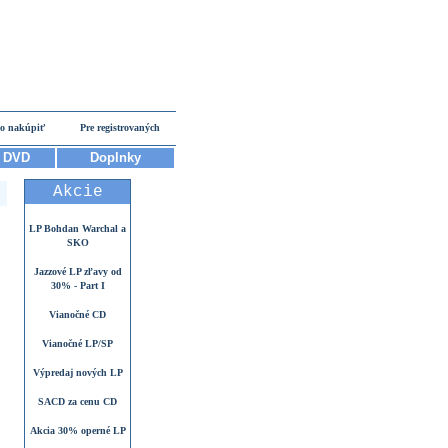
o nakúpiť
Pre registrovaných
DVD
Doplnky
Akcie
LP Bohdan Warchal a
SKO
Jazzové LP zľavy od
30% - Part I
Vianočné CD
Vianočné LP/SP
Výpredaj nových LP
SACD za cenu CD
Akcia 30% operné LP