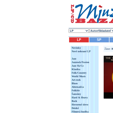
LP
SP
Novinky
Žáner:
R
Nové nehrané LP
Jazz
Jazzrock/Fusion
Jazz Sk/Cz
Klasika
Folk/Country
World Music
Art-rock
Blues
Alternatíva
Folklór
Šansóny
Hard & Heavy
Rock
Hovorené slovo
Detské
Filmová hudba