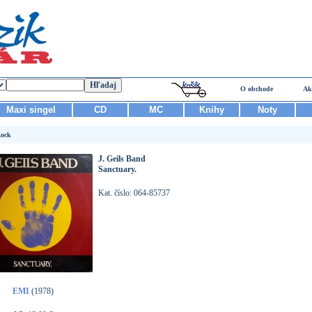
O obchode
Ak
Maxi singel
CD
MC
Knihy
Noty
ock
J. Geils Band
Sanctuary.
Kat. číslo: 064-85737
EMI
(1978)