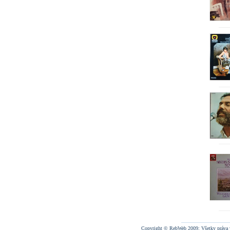
Copyright © RebWeb 2009; Všetky práva 