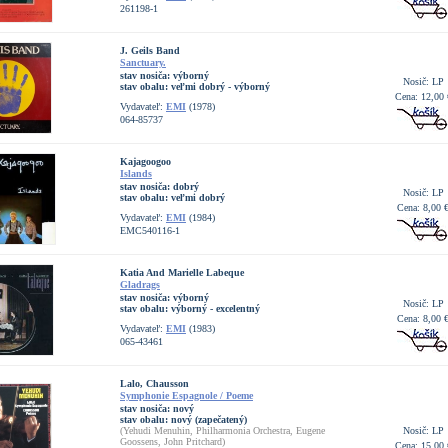
261198-1
J. Geils Band
Sanctuary.
stav nosiča:
výborný
Nosič: LP
stav obalu:
veľmi dobrý - výborný
Cena: 12,00 
Vydavateľ:
EMI
(1978)
064-85737
Kajagoogoo
Islands
stav nosiča:
dobrý
Nosič: LP
stav obalu:
veľmi dobrý
Cena: 8,00 
Vydavateľ:
EMI
(1984)
EMC540116-1
Katia And Marielle Labeque
Gladrags
stav nosiča:
výborný
Nosič: LP
stav obalu:
výborný - excelentný
Cena: 8,00 
Vydavateľ:
EMI
(1983)
065-43461
Lalo, Chausson
Symphonie Espagnole / Poeme
stav nosiča:
nový
stav obalu:
nový (zapečatený)
(Yehudi Menuhin, Philharmonia Orchestra, Eugene
Nosič: LP
Goossens, John Pritchard)
Cena: 15,00 