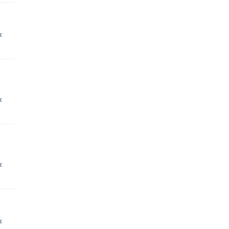
€
€
€
€