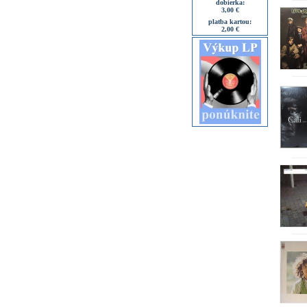
dobierka:
3,00 €
platba kartou:
2,00 €