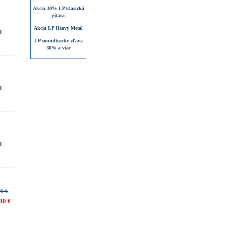
Akcia 30% LP klasická
gitara
Akcia LP Heavy Metal
€
LP soundtracky zľava
30% a viac
€
€
00 €
00 €