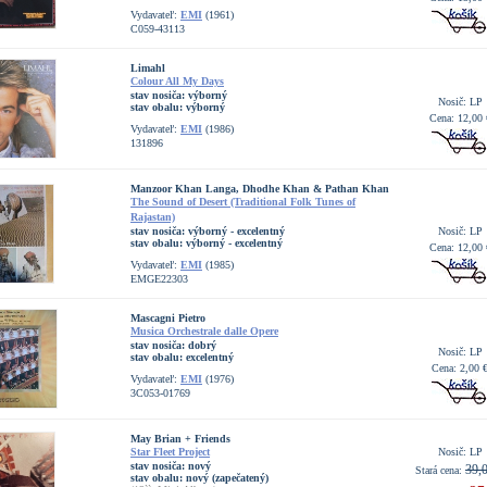
Vydavateľ:
EMI
(1961)
C059-43113
Limahl
Colour All My Days
stav nosiča:
výborný
Nosič: LP
stav obalu:
výborný
Cena: 12,00 
Vydavateľ:
EMI
(1986)
131896
Manzoor Khan Langa, Dhodhe Khan & Pathan Khan
The Sound of Desert (Traditional Folk Tunes of
Rajastan)
stav nosiča:
výborný - excelentný
Nosič: LP
stav obalu:
výborný - excelentný
Cena: 12,00 
Vydavateľ:
EMI
(1985)
EMGE22303
Mascagni Pietro
Musica Orchestrale dalle Opere
stav nosiča:
dobrý
Nosič: LP
stav obalu:
excelentný
Cena: 2,00 
Vydavateľ:
EMI
(1976)
3C053-01769
May Brian + Friends
Star Fleet Project
Nosič: LP
stav nosiča:
nový
39,
Stará cena:
stav obalu:
nový (zapečatený)