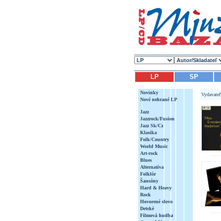
LP
SP
Novinky
Vydavate
Nové nehrané LP
Jazz
Jazzrock/Fusion
Jazz Sk/Cz
Klasika
Folk/Country
World Music
Art-rock
Blues
Alternatíva
Folklór
Šansóny
Hard & Heavy
Rock
Hovorené slovo
Detské
Filmová hudba