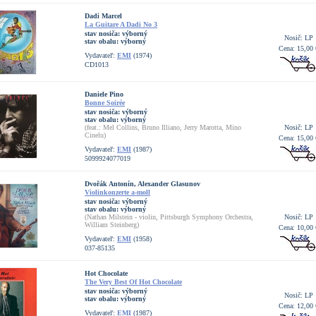
Dadi Marcel
La Guitare A Dadi No 3
stav nosiča:
výborný
Nosič: LP
stav obalu:
výborný
Cena: 15,00 
Vydavateľ:
EMI
(1974)
CD1013
Daniele Pino
Bonne Soirée
stav nosiča:
výborný
stav obalu:
výborný
(feat.: Mel Collins, Bruno Illiano, Jerry Marotta, Mino
Nosič: LP
Cinelu)
Cena: 15,00 
Vydavateľ:
EMI
(1987)
5099924077019
Dvořák Antonín, Alexander Glasunov
Violinkonzerte a-moll
stav nosiča:
výborný
stav obalu:
výborný
(Nathan Milstein - violin, Pittsburgh Symphony Orchestra,
Nosič: LP
William Steinberg)
Cena: 10,00 
Vydavateľ:
EMI
(1958)
037-85135
Hot Chocolate
The Very Best Of Hot Chocolate
stav nosiča:
výborný
Nosič: LP
stav obalu:
výborný
Cena: 12,00 
Vydavateľ:
EMI
(1987)