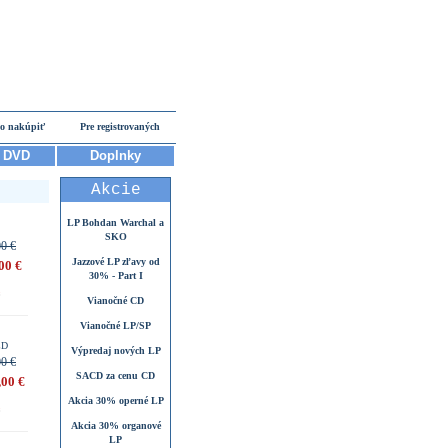
o nakúpiť
Pre registrovaných
DVD
Doplnky
Akcie
LP Bohdan Warchal a
SKO
00 €
Jazzové LP zľavy od
00 €
30% - Part I
Vianočné CD
Vianočné LP/SP
CD
Výpredaj nových LP
00 €
SACD za cenu CD
,00 €
Akcia 30% operné LP
Akcia 30% organové
LP