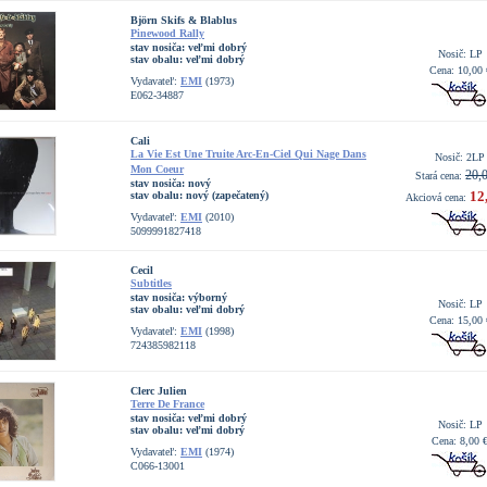
Björn Skifs & Blablus
Pinewood Rally
stav nosiča:
veľmi dobrý
Nosič: LP
stav obalu:
veľmi dobrý
Cena: 10,00 
Vydavateľ:
EMI
(1973)
E062-34887
Cali
La Vie Est Une Truite Arc-En-Ciel Qui Nage Dans
Nosič: 2LP
Mon Coeur
20,
Stará cena:
stav nosiča:
nový
12
stav obalu:
nový (zapečatený)
Akciová cena:
Vydavateľ:
EMI
(2010)
5099991827418
Cecil
Subtitles
stav nosiča:
výborný
Nosič: LP
stav obalu:
veľmi dobrý
Cena: 15,00 
Vydavateľ:
EMI
(1998)
724385982118
Clerc Julien
Terre De France
stav nosiča:
veľmi dobrý
Nosič: LP
stav obalu:
veľmi dobrý
Cena: 8,00 
Vydavateľ:
EMI
(1974)
C066-13001