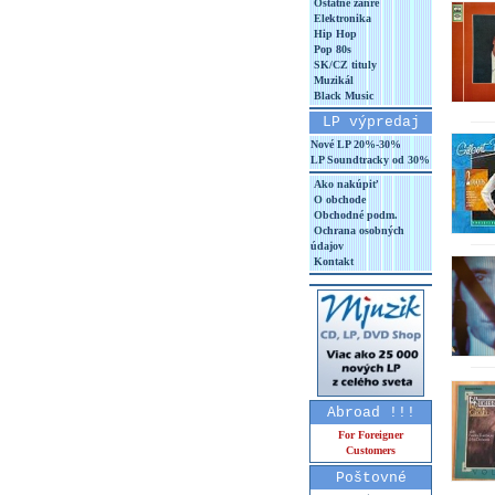
Ostatné žánre
Elektronika
Hip Hop
Pop 80s
SK/CZ tituly
Muzikál
Black Music
LP výpredaj
Nové LP 20%-30%
LP Soundtracky od 30%
Ako nakúpiť
O obchode
Obchodné podm.
Ochrana osobných
údajov
Kontakt
Abroad !!!
For Foreigner
Customers
Poštovné