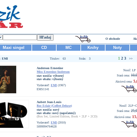
O obchode
Ak
Maxi singel
CD
MC
Knihy
Noty
1
2
3
ľ:
EMI
Titulov: 63
Strán: 3
>>
Anderson Ernestine
Nosič: LP
Miss Ernestine Anderson
10,
Stará cena:
stav nosiča:
výborný
stav obalu:
výborný
5,
Akciová cena:
Vydavateľ:
EMI
(1967)
EMS1141
Aubert Jean-Louis
Roc Eclair (Coffret Deluxe)
Nosič: 2LP+
stav nosiča:
nový
25,
Stará cena:
stav obalu:
nový (zapečatený)
15
(Box Set, Limited Edition, Book + 2LP + 2CD)
Akciová cena:
Vydavateľ:
EMI
(2010)
5099994764628