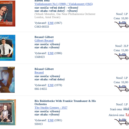
Bartók Béla
Violinkonzert Nr.1 (1908) / Violakonzert (1945)
stav nosiča:
veľmi dobrý - výborný
stav obalu:
veľmi dobrý - výborný
(Yehudi Menuhin, Das Neue Philharmonia Orchester
Nosič: LP
London, Antal Dorati)
Cena: 10,00 
Vydavateľ:
EMI
(1967)
C063-00333
Becaud Gilbert
Gilbert Becaud
stav nosiča:
výborný
Nosič: 2LP
stav obalu:
výborný
Cena: 15,00 
Vydavateľ:
EMI
(1986)
1568423
Bécaud Gilbert
Becaud
stav nosiča:
výborný
Nosič: LP
stav obalu:
veľmi dobrý
Cena: 10,00 
Vydavateľ:
EMI
(1978)
066-14655
Bix Beiderbecke With Frankie Trumbauer & His
Orchestra
Nosič: LP
The Studio Groups - 1927
10,
Stará cena:
stav nosiča:
výborný
5,
stav obalu:
výborný
Akciová cena:
Vydavateľ:
EMI
(1981)
SH413