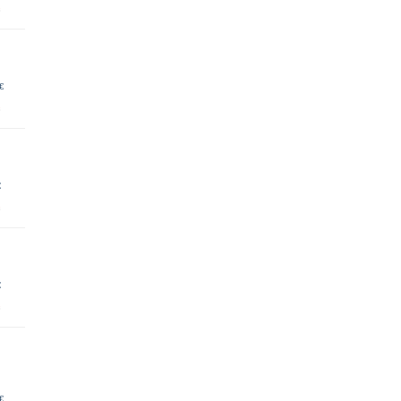
€
€
€
€