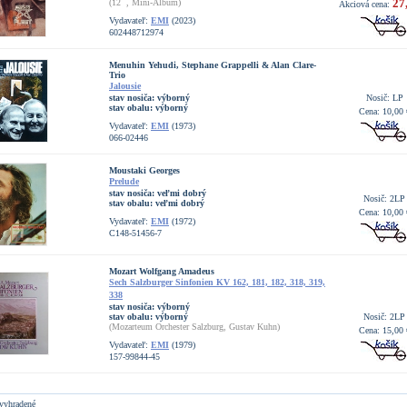
27
(12``, Mini-Album)
Akciová cena:
Vydavateľ:
EMI
(2023)
602448712974
Menuhin Yehudi, Stephane Grappelli & Alan Clare-
Trio
Jalousie
stav nosiča:
výborný
Nosič: LP
stav obalu:
výborný
Cena: 10,00 
Vydavateľ:
EMI
(1973)
066-02446
Moustaki Georges
Prelude
stav nosiča:
veľmi dobrý
Nosič: 2LP
stav obalu:
veľmi dobrý
Cena: 10,00 
Vydavateľ:
EMI
(1972)
C148-51456-7
Mozart Wolfgang Amadeus
Sech Salzburger Sinfonien KV 162, 181, 182, 318, 319,
338
stav nosiča:
výborný
stav obalu:
výborný
Nosič: 2LP
(Mozarteum Orchester Salzburg, Gustav Kuhn)
Cena: 15,00 
Vydavateľ:
EMI
(1979)
157-99844-45
vyhradené