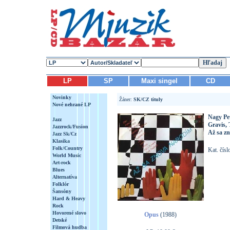
LP
SP
Maxi singel
CD
Novinky
Žáner:
SK/CZ tituly
Nové nehrané LP
Nagy Pet
Jazz
Gravis,
Jazzrock/Fusion
Až sa z
Jazz Sk/Cz
Klasika
Folk/Country
Kat. čís
World Music
Art-rock
Blues
Alternatíva
Folklór
Šansóny
Hard & Heavy
Rock
Hovorené slovo
Opus
(1988)
Detské
Filmová hudba