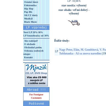
LP: 10,00 €
Ostatné žánre
stav nosiča:
výborný
Elektronika
Hip Hop
stav obalu:
veľmi dobrý -
Pop 80s
výborný
SK/CZ tituly
Muzikál
Black Music
LP výpredaj
Nové LP 20%-30%
LP Soundtracky od 30%
Ďalšie tituly:
Ako nakúpiť
O obchode
Obchodné podm.
Nagy Peter, Elán, M. Gombitová, V. Pat
Ochrana osobných
LP
Tublatanka - Až sa znova narodím
(19
údajov
Kontakt
Abroad !!!
For Foreigner
Customers
Poštovné