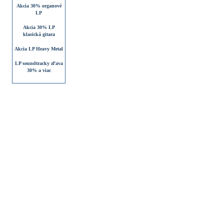
Akcia 30% organové
LP
Akcia 30% LP
klasická gitara
Akcia LP Heavy Metal
LP soundtracky zľava
30% a viac