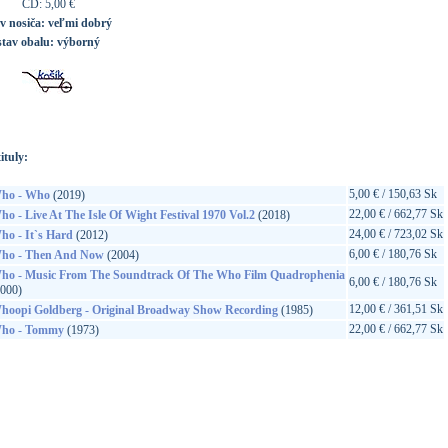
CD: 5,00 €
av nosiča:
veľmi dobrý
stav obalu:
výborný
ituly:
5,00 € / 150,63 Sk
ho - Who
(2019)
22,00 € / 662,77 Sk
o - Live At The Isle Of Wight Festival 1970 Vol.2
(2018)
24,00 € / 723,02 Sk
ho - It`s Hard
(2012)
6,00 € / 180,76 Sk
ho - Then And Now
(2004)
ho - Music From The Soundtrack Of The Who Film Quadrophenia
6,00 € / 180,76 Sk
2000)
12,00 € / 361,51 Sk
hoopi Goldberg - Original Broadway Show Recording
(1985)
22,00 € / 662,77 Sk
ho - Tommy
(1973)