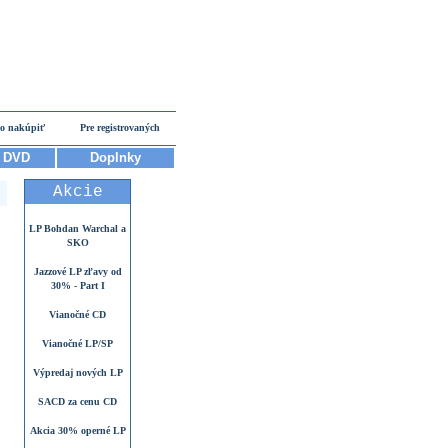
o nakúpiť
Pre registrovaných
DVD
Doplnky
Akcie
LP Bohdan Warchal a
SKO
Jazzové LP zľavy od
30% - Part I
Vianočné CD
Vianočné LP/SP
Výpredaj nových LP
SACD za cenu CD
Akcia 30% operné LP