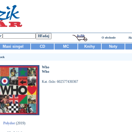
O obchode
Ak
Maxi singel
CD
MC
Knihy
Noty
ock
Who
Who
Kat. číslo: 602577430367
Polydor
(2019)