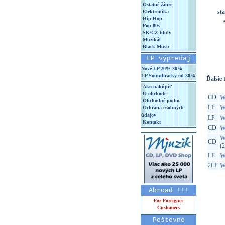
Ostatné žánre
st
Elektronika
Hip Hop
Pop 80s
SK/CZ tituly
Muzikál
Black Music
LP výpredaj
Nové LP 20%-30%
LP Soundtracky od 30%
Ďalšie t
Ako nakúpiť
O obchode
CD
W
Obchodné podm.
LP
Wh
Ochrana osobných
údajov
LP
W
Kontakt
CD
W
W
CD
(
LP
W
2LP
W
Abroad !!!
For Foreigner
Customers
Poštovné