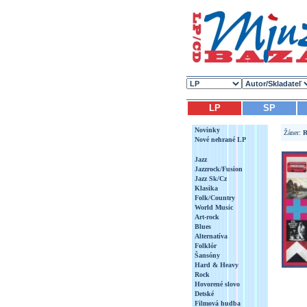
LP
SP
Novinky
Žáner:
R
Nové nehrané LP
Jazz
Jazzrock/Fusion
Jazz Sk/Cz
Klasika
Folk/Country
World Music
Art-rock
Blues
Alternatíva
Folklór
Šansóny
Hard & Heavy
Rock
Hovorené slovo
Detské
Filmová hudba