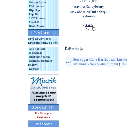
2 LP: 30,00 €
Ostatné žánre
stav nosiča:
výborný
Elektronika
Hip Hop
stav obalu:
veľmi dobrý -
Pop 80s
výborný
SK/CZ tituly
Muzikál
Black Music
LP výpredaj
Nové LP 20%-30%
LP Soundtracky od 30%
Ďalšie tituly:
Ako nakúpiť
O obchode
Obchodné podm.
Don Sugar Cane Harris, Jean-Luc Pon
Ochrana osobných
2LP
Urbaniak - New Violin Summit
(1971
údajov
Kontakt
Abroad !!!
For Foreigner
Customers
Poštovné