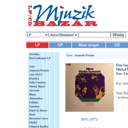
LP
SP
Maxi singel
CD
Novinky
Žáner:
Jazzrock/Fusion
Nové nehrané LP
Don Sug
Jazz
Michal 
Jazzrock/Fusion
New Vio
Jazz Sk/Cz
Klasika
Folk/Country
Kat. čís
World Music
Art-rock
Terje Ry
Blues
- keyboa
Alternatíva
Folklór
Šansóny
Hard & Heavy
Rock
Hovorené slovo
MPS
(1971)
Detské
Filmová hudba