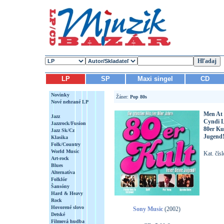
LP
SP
Maxi singel
CD
Novinky
Žáner:
Pop 80s
Nové nehrané LP
Men At 
Jazz
Cyndi 
Jazzrock/Fusion
80er Kul
Jazz Sk/Cz
Jugend
Klasika
Folk/Country
World Music
Kat. čís
Art-rock
Blues
Alternatíva
Folklór
Šansóny
Hard & Heavy
Rock
Hovorené slovo
Sony Music
(2002)
Detské
Filmová hudba