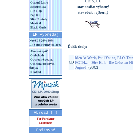
CD: 5,00 €
Ostatné žánre
stav nosiča:
výborný
Elektronika
Hip Hop
stav obalu:
výborný
Pop 80s
SK/CZ tituly
Muzikál
Black Music
LP výpredaj
Nové LP 20%-30%
LP Soundtracky od 30%
Ďalšie tituly:
Ako nakúpiť
O obchode
Men At Work, Paul Young, ELO, Toto,
Obchodné podm.
CD
FGTH… - 80er Kult - Die Grössten Hit
Ochrana osobných
Jugend!
(2002)
údajov
Kontakt
Abroad !!!
For Foreigner
Customers
Poštovné