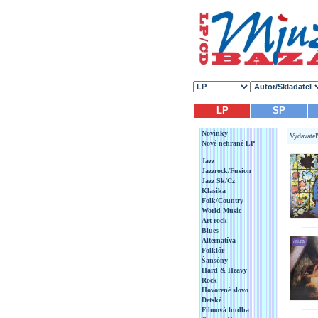
LP
SP
Novinky
Vydavate
Nové nehrané LP
Jazz
Jazzrock/Fusion
Jazz Sk/Cz
Klasika
Folk/Country
World Music
Art-rock
Blues
Alternatíva
Folklór
Šansóny
Hard & Heavy
Rock
Hovorené slovo
Detské
Filmová hudba