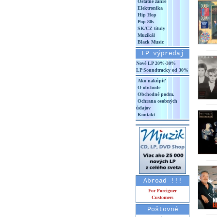
Ostatné žánre
Elektronika
Hip Hop
Pop 80s
SK/CZ tituly
Muzikál
Black Music
LP výpredaj
Nové LP 20%-30%
LP Soundtracky od 30%
Ako nakúpiť
O obchode
Obchodné podm.
Ochrana osobných
údajov
Kontakt
Abroad !!!
For Foreigner
Customers
Poštovné