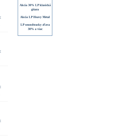
Akcia 30% LP klasická
gitara
Akcia LP Heavy Metal
€
LP soundtracky zľava
30% a viac
€
€
€