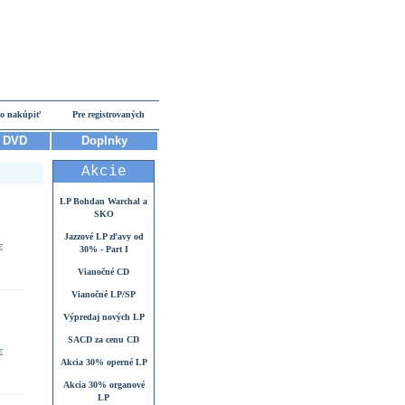
o nakúpiť
Pre registrovaných
DVD
Doplnky
Akcie
LP Bohdan Warchal a
SKO
Jazzové LP zľavy od
€
30% - Part I
Vianočné CD
Vianočné LP/SP
Výpredaj nových LP
SACD za cenu CD
€
Akcia 30% operné LP
Akcia 30% organové
LP