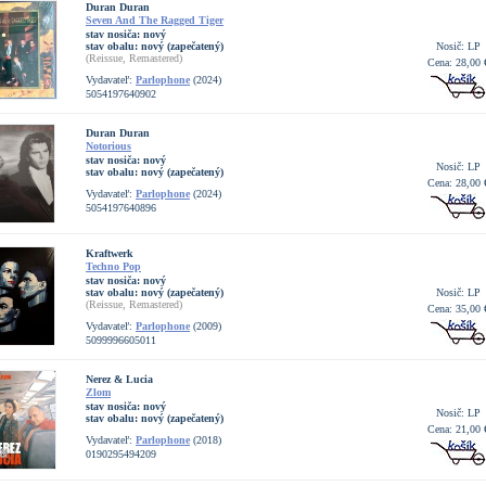
Duran Duran
Seven And The Ragged Tiger
stav nosiča:
nový
stav obalu:
nový (zapečatený)
Nosič: LP
(Reissue, Remastered)
Cena: 28,00 
Vydavateľ:
Parlophone
(2024)
5054197640902
Duran Duran
Notorious
stav nosiča:
nový
Nosič: LP
stav obalu:
nový (zapečatený)
Cena: 28,00 
Vydavateľ:
Parlophone
(2024)
5054197640896
Kraftwerk
Techno Pop
stav nosiča:
nový
stav obalu:
nový (zapečatený)
Nosič: LP
(Reissue, Remastered)
Cena: 35,00 
Vydavateľ:
Parlophone
(2009)
5099996605011
Nerez & Lucia
Zlom
stav nosiča:
nový
Nosič: LP
stav obalu:
nový (zapečatený)
Cena: 21,00 
Vydavateľ:
Parlophone
(2018)
0190295494209