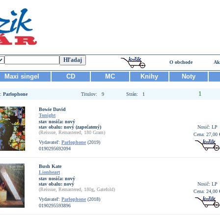
O obchode
Ak
Maxi singel
CD
MC
Knihy
Noty
1
ľ:
Parlophone
Titulov: 9
Strán: 1
Bowie David
Tonight
stav nosiča:
nový
stav obalu:
nový (zapečatený)
Nosič: LP
(Reissue, Remastered, 180 Gram)
Cena: 27,00 
Vydavateľ:
Parlophone
(2019)
0190295692094
Bush Kate
Lionheart
stav nosiča:
nový
stav obalu:
nový
Nosič: LP
(Reissue, Remastered, 180g, Gatefold)
Cena: 24,00 
Vydavateľ:
Parlophone
(2018)
0190295593896