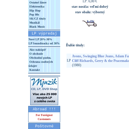
LP: 6,00 €
Ostatné žánre
stav nosiča:
veľmi dobrý
Elektronika
Hip Hop
stav obalu:
výborný
Pop 80s
SK/CZ tituly
Muzikál
Black Music
LP výpredaj
Nové LP 20%-30%
LP Soundtracky od 30%
Ďalšie tituly:
Ako nakúpiť
O obchode
Avons, Swinging Blue Jeans, Adam Fai
Obchodné podm.
LP
Cliff Richards, Gerry & the Peacemake
Ochrana osobných
(1980)
údajov
Kontakt
Abroad !!!
For Foreigner
Customers
Poštovné