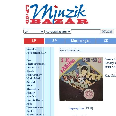
LP
SP
Maxi singel
CD
Novinky
Žáner:
Ostatné žánre
Nové nehrané LP
Avons, S
Jazz
Bassey, 
Jazzrock/Fusion
2x10 z A
Jazz Sk/Cz
Klasika
Folk/Country
Kat. čís
World Music
Art-rock
Blues
Alternatíva
Folklór
Šansóny
Hard & Heavy
Rock
Hovorené slovo
Supraphon
(1980)
Detské
Filmová hudba