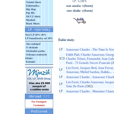
LP: 12,00 €
Ostatné žánre
stav nosiča:
výborný
Elektronika
Hip Hop
stav obalu:
výborný
Pop 80s
SK/CZ tituly
Muzikál
Black Music
LP výpredaj
Nové LP 20%-30%
LP Soundtracky od 30%
Ďalšie tituly:
Ako nakúpiť
O obchode
LP
Aznavour Charles - The Time Is No
Obchodné podm.
Edith Piaf, Charles Aznavour, Georg
Ochrana osobných
údajov
3CD
Charles Trénet, Fernandel, Jean Gab
Kontakt
Paris - 75 Grands Succes Francais
(2
Léo Ferré, Jacques Brel, Jean Ferrat,
LP
Aznavour, Michel Sardou, Dalida… -
LP
Aznavour Charles - Aznavour Charle
Léo Ferré, Charles Aznavour, Jacque
LP
Toits De Paris
(1962)
LP
Aznavour Charles - Monsieur Chan
Abroad !!!
For Foreigner
Customers
Poštovné