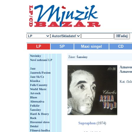
LP
SP
Maxi singel
CD
Novinky
Žáner:
Šansóny
Nové nehrané LP
Aznavou
Jazz
Aznavou
Jazzrock/Fusion
Jazz Sk/Cz
Klasika
Kat. čís
Folk/Country
World Music
Art-rock
Blues
Alternatíva
Folklór
Šansóny
Hard & Heavy
Rock
Hovorené slovo
Supraphon
(1974)
Detské
Filmová hudba