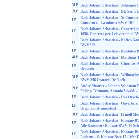
3LP
Bach Johann Sebastian - Johannes P
2LP
Bach Johann Sebastian - Die Sechs 
Bach Johann Sebastian - 5e Concer
LP
Concerto en La mineur BWV 1044
Bach Johann Sebastian - Concerti p
LP
1056, Concerto per 4 clavicembali 
Bach Johann Sebastian - Kaffee-Ka
LP
BWV212
LP
Bach Johann Sebastian - Kantate
4LP
Bach Johann Sebastian - Matthäus-
Bach Johann Sebastian - Choruses 
LP
Oratorio
Bach Johann Sebastian - Weihnachts
3LP
BWV 248 Oratorio De Noël)
André Maurice - Johann Sebastian B
2LP
Philipp Telemann, Antonio Vivaldi -
LP
Bach Johann Sebastian - Das Orgelw
Bach Johann Sebastian - Ouvertüren
LP
Originalinstrumenten)
3LP
Bach Johann Sebastian - H-moll M
Bach Johann Sebastian - Kantate B
LP
Alle Kommen / Kantate BWV 46 Sch
Bach Johann Sebastian - Kantate Bw
LP
Lachens - & Kantate Bwv 17 - Wer D