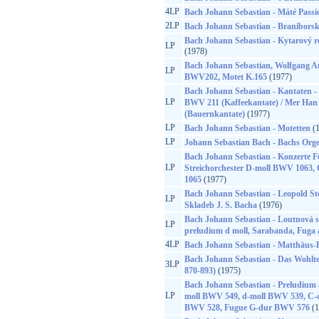
4LP
Bach Johann Sebastian - Máté Passi
2LP
Bach Johann Sebastian - Braniborsk
Bach Johann Sebastian - Kytarový rec
LP
(1978)
Bach Johann Sebastian, Wolfgang A
LP
BWV202, Motet K.165
(1977)
Bach Johann Sebastian - Kantaten - S
LP
BWV 211 (Kaffeekantate) / Mer Ha
(Bauernkantate)
(1977)
LP
Bach Johann Sebastian - Motetten
(1
LP
Johann Sebastian Bach - Bachs Orge
Bach Johann Sebastian - Konzerte 
LP
Streichorchester D-moll BWV 1063
1065
(1977)
Bach Johann Sebastian - Leopold St
LP
Skladeb J. S. Bacha
(1976)
Bach Johann Sebastian - Loutnová su
LP
preludium d moll, Sarabanda, Fuga 
4LP
Bach Johann Sebastian - Matthäus-
Bach Johann Sebastian - Das Wohlte
3LP
870-893)
(1975)
Bach Johann Sebastian - Preludium
LP
moll BWV 549, d-moll BWV 539, C-d
BWV 528, Fugue G-dur BWV 576
(1