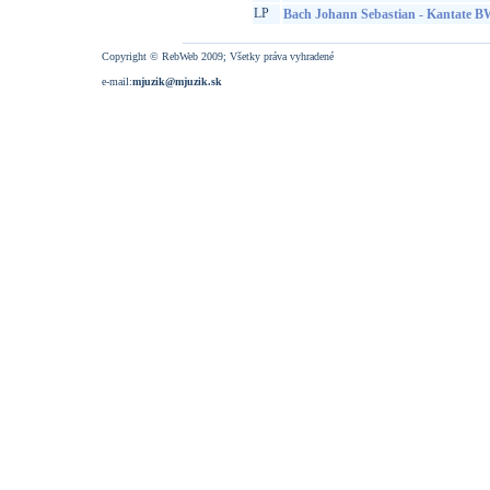
LP
Bach Johann Sebastian - Kantate 
Copyright © RebWeb 2009; Všetky práva vyhradené
e-mail:
mjuzik@mjuzik.sk