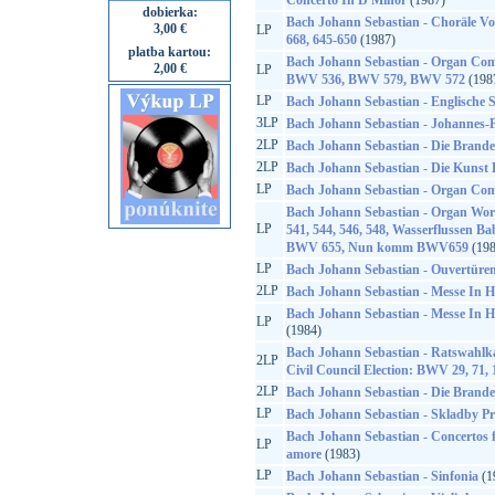
Concerto In D Minor
(1987)
dobierka:
Bach Johann Sebastian - Choräle V
3,00 €
LP
668, 645-650
(1987)
platba kartou:
Bach Johann Sebastian - Organ Co
2,00 €
LP
BWV 536, BWV 579, BWV 572
(198
LP
Bach Johann Sebastian - Englische S
3LP
Bach Johann Sebastian - Johannes
2LP
Bach Johann Sebastian - Die Brand
2LP
Bach Johann Sebastian - Die Kunst 
LP
Bach Johann Sebastian - Organ Com
Bach Johann Sebastian - Organ Wo
LP
541, 544, 546, 548, Wasserflussen B
BWV 655, Nun komm BWV659
(198
LP
Bach Johann Sebastian - Ouvertüren
2LP
Bach Johann Sebastian - Messe In 
Bach Johann Sebastian - Messe In 
LP
(1984)
Bach Johann Sebastian - Ratswahlka
2LP
Civil Council Election: BWV 29, 71, 
2LP
Bach Johann Sebastian - Die Brand
LP
Bach Johann Sebastian - Skladby P
Bach Johann Sebastian - Concertos f
LP
amore
(1983)
LP
Bach Johann Sebastian - Sinfonia
(1