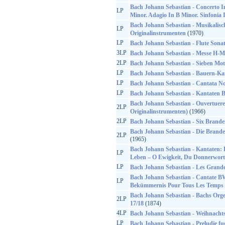
Bach Johann Sebastian - Concerto I
LP
Minor. Adagio In B Minor. Sinfonia 
Bach Johann Sebastian - Musikalisc
LP
Originalinstrumenten
(1970)
LP
Bach Johann Sebastian - Flute Sona
3LP
Bach Johann Sebastian - Messe H-M
2LP
Bach Johann Sebastian - Sieben Mot
LP
Bach Johann Sebastian - Bauern-Kan
LP
Bach Johann Sebastian - Cantata No
LP
Bach Johann Sebastian - Kantaten
Bach Johann Sebastian - Ouvertuere
2LP
Originalinstrumenten)
(1966)
2LP
Bach Johann Sebastian - Six Brand
Bach Johann Sebastian - Die Brande
2LP
(1965)
Bach Johann Sebastian - Kantaten
LP
Leben – O Ewigkeit, Du Donnerwort
LP
Bach Johann Sebastian - Les Grandes
Bach Johann Sebastian - Cantate BW
LP
Bekümmernis Pour Tous Les Temps
Bach Johann Sebastian - Bachs Org
2LP
17/18
(1874)
4LP
Bach Johann Sebastian - Weihnacht
LP
Bach Johann Sebastian - Preludie fu