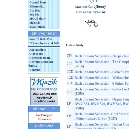
LP: 5,00 €
Ostatné žánre
stav nosiča:
výborný
Elektronika
Hip Hop
stav obalu:
výborný
Pop 80s
SK/CZ tituly
Muzikál
Black Music
LP výpredaj
Nové LP 20%-30%
LP Soundtracky od 30%
Ďalšie tituly:
Ako nakúpiť
O obchode
CD
Bach Johann Sebastian - Harpsichord
Obchodné podm.
Bach Johann Sebastian - The Compl
Ochrana osobných
2LP
údajov
(2016)
Kontakt
2CD
Bach Johann Sebastian - Cello Suite
4CD
Bach Johann Sebastian - Weihnacht
2CD
Bach Johann Sebastian - 6 Suites Fo
Bach Johann Sebastian - Suites Fo
2LP
(1990)
Bach Johann Sebastian - Organ Co
LP
BWV 533, BWV 570, BWV 549, BW
(1989)
Abroad !!!
Bach Johann Sebastian, Carl Stamit
For Foreigner
LP
/ Flötenkonzert G-dur
(1987)
Customers
Bach Johann Sebastian - Italian Conc
Poštovné
LP