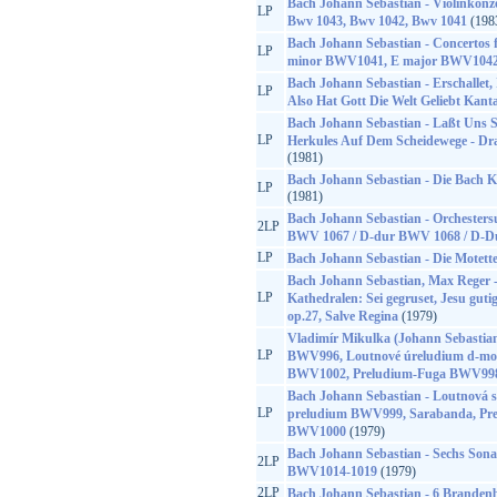
Bach Johann Sebastian - Violinkonze
LP
Bwv 1043, Bwv 1042, Bwv 1041
(198
Bach Johann Sebastian - Concertos f
LP
minor BWV1041, E major BWV1042
Bach Johann Sebastian - Erschallet,
LP
Also Hat Gott Die Welt Geliebt Kan
Bach Johann Sebastian - Laßt Uns 
LP
Herkules Auf Dem Scheidewege - D
(1981)
Bach Johann Sebastian - Die Bach 
LP
(1981)
Bach Johann Sebastian - Orchesters
2LP
BWV 1067 / D-dur BWV 1068 / D-
LP
Bach Johann Sebastian - Die Motet
Bach Johann Sebastian, Max Reger -
LP
Kathedralen: Sei gegruset, Jesu gutig
op.27, Salve Regina
(1979)
Vladimír Mikulka (Johann Sebastian
LP
BWV996, Loutnové úreludium d-mo
BWV1002, Preludium-Fuga BWV998
Bach Johann Sebastian - Loutnová s
LP
preludium BWV999, Sarabanda, Pre
BWV1000
(1979)
Bach Johann Sebastian - Sechs Son
2LP
BWV1014-1019
(1979)
2LP
Bach Johann Sebastian - 6 Branden