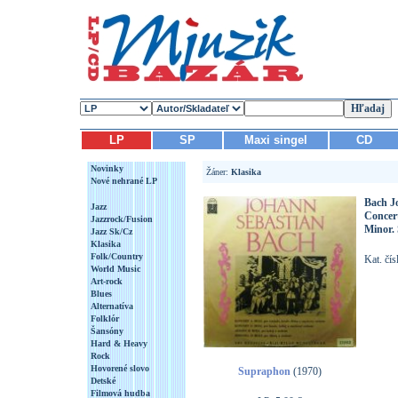
LP
SP
Maxi singel
CD
Novinky
Žáner:
Klasika
Nové nehrané LP
Bach J
Jazz
Concert
Jazzrock/Fusion
Minor. 
Jazz Sk/Cz
Klasika
Folk/Country
Kat. čí
World Music
Art-rock
Blues
Alternatíva
Folklór
Šansóny
Hard & Heavy
Rock
Hovorené slovo
Supraphon
(1970)
Detské
Filmová hudba