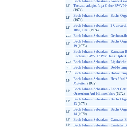
Bach Johann Sebastian - Koncert 
LP
Toccata, adagio, fuga C dur BWV5
(1974)
Bach Johann Sebastian - Bachs Orge
LP
(1974)
Bach Johann Sebastian - 3 Concerti
LP
1060, 1061
(1974)
2LP
Bach Johann Sebastian - Orchestráln
Bach Johann Sebastian - Bachs Orge
LP
19
(1973)
Bach Johann Sebastian - Kantaten 
LP
Lachens, BWV 17 Wer Dank Opfert D
2LP
Bach Johann Sebastian - Lipské cho
5LP
Bach Johann Sebastian - Dobře temp
5LP
Bach Johann Sebastian - Dobře temp
Bach Johann Sebastian - Herz Und
LP
Motetten
(1972)
Bach Johann Sebastian - Lobet Gott
LP
Oratorium Auf Himmelfahrt
(1972)
Bach Johann Sebastian - Bachs Orge
LP
13
(1971)
Bach Johann Sebastian - Bachs Orge
LP
14
(1970)
LP
Bach Johann Sebastian - Cantates
LP
Bach Johann Sebastian - Cantates