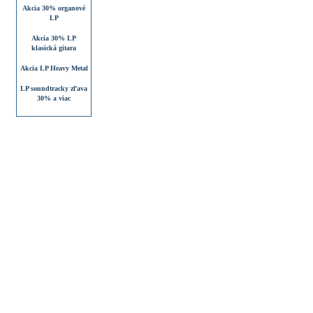
Akcia 30% organové
LP
Akcia 30% LP
klasická gitara
Akcia LP Heavy Metal
LP soundtracky zľava
30% a viac