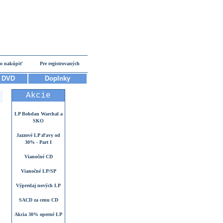
o nakúpiť
Pre registrovaných
DVD
Doplnky
Akcie
LP Bohdan Warchal a
SKO
Jazzové LP zľavy od
30% - Part I
Vianočné CD
Vianočné LP/SP
Výpredaj nových LP
SACD za cenu CD
Akcia 30% operné LP