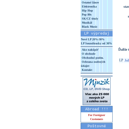
Ostatné žánre
sta
Elektronika
Hip Hop
Pop 80s
SK/CZ tituly
Muzikál
Black Music
LP výpredaj
Nové LP 20%-30%
LP Soundtracky od 30%
Ďalšie t
Ako nakúpiť
O obchode
Obchodné podm.
LP
Jo
Ochrana osobných
údajov
Kontakt
Abroad !!!
For Foreigner
Customers
Poštovné