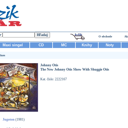
O obchode
Ak
Maxi singel
CD
MC
Knihy
Noty
lues
Johnny Otis
The New Johnny Otis Show With Shuggie Otis
Kat. číslo: 2222167
Jugoton
(1981)