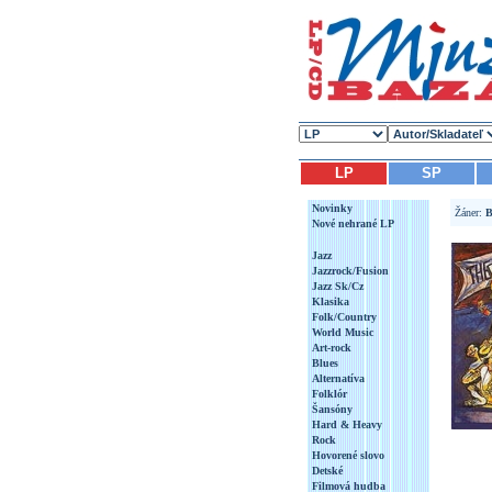
LP
SP
Novinky
Žáner:
B
Nové nehrané LP
Jazz
Jazzrock/Fusion
Jazz Sk/Cz
Klasika
Folk/Country
World Music
Art-rock
Blues
Alternatíva
Folklór
Šansóny
Hard & Heavy
Rock
Hovorené slovo
Detské
Filmová hudba