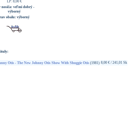
LP: 8,00 €
v nosiča:
veľmi dobrý -
výborný
stav obalu:
výborný
ituly:
8,00 € / 241,01 Sk
hnny Otis - The New Johnny Otis Show With Shuggie Otis
(1981)