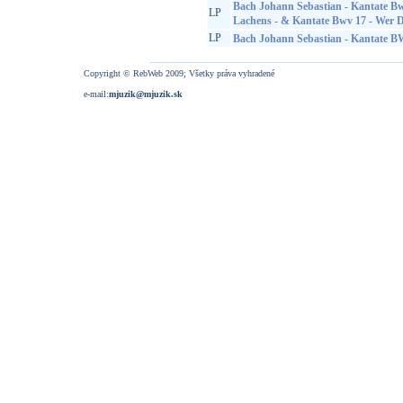
Bach Johann Sebastian - Kantate Bw
LP
Lachens - & Kantate Bwv 17 - Wer D
LP
Bach Johann Sebastian - Kantate 
Copyright © RebWeb 2009; Všetky práva vyhradené
e-mail:
mjuzik@mjuzik.sk