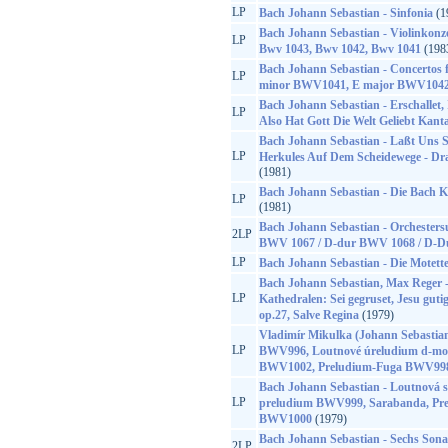
LP
Bach Johann Sebastian - Sinfonia
(1
Bach Johann Sebastian - Violinkonze
LP
Bwv 1043, Bwv 1042, Bwv 1041
(198
Bach Johann Sebastian - Concertos f
LP
minor BWV1041, E major BWV1042
Bach Johann Sebastian - Erschallet,
LP
Also Hat Gott Die Welt Geliebt Kan
Bach Johann Sebastian - Laßt Uns 
LP
Herkules Auf Dem Scheidewege - D
(1981)
Bach Johann Sebastian - Die Bach 
LP
(1981)
Bach Johann Sebastian - Orchesters
2LP
BWV 1067 / D-dur BWV 1068 / D-
LP
Bach Johann Sebastian - Die Motet
Bach Johann Sebastian, Max Reger -
LP
Kathedralen: Sei gegruset, Jesu gutig
op.27, Salve Regina
(1979)
Vladimír Mikulka (Johann Sebastian
LP
BWV996, Loutnové úreludium d-mo
BWV1002, Preludium-Fuga BWV998
Bach Johann Sebastian - Loutnová s
LP
preludium BWV999, Sarabanda, Pre
BWV1000
(1979)
Bach Johann Sebastian - Sechs Son
2LP