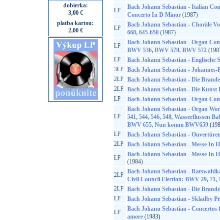
dobierka:
Bach Johann Sebastian - Italian Conc
LP
3,00 €
Concerto In D Minor
(1987)
platba kartou:
Bach Johann Sebastian - Choräle V
LP
2,00 €
668, 645-650
(1987)
Bach Johann Sebastian - Organ Co
LP
BWV 536, BWV 579, BWV 572
(198
LP
Bach Johann Sebastian - Englische S
3LP
Bach Johann Sebastian - Johannes
2LP
Bach Johann Sebastian - Die Brand
2LP
Bach Johann Sebastian - Die Kunst 
LP
Bach Johann Sebastian - Organ Com
Bach Johann Sebastian - Organ Wo
LP
541, 544, 546, 548, Wasserflussen B
BWV 655, Nun komm BWV659
(198
LP
Bach Johann Sebastian - Ouvertüren
2LP
Bach Johann Sebastian - Messe In 
Bach Johann Sebastian - Messe In 
LP
(1984)
Bach Johann Sebastian - Ratswahlka
2LP
Civil Council Election: BWV 29, 71, 
2LP
Bach Johann Sebastian - Die Brand
LP
Bach Johann Sebastian - Skladby P
Bach Johann Sebastian - Concertos f
LP
amore
(1983)