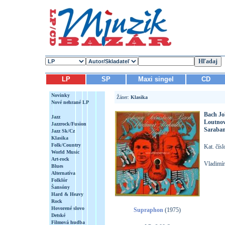
LP
SP
Maxi singel
CD
Novinky
Žáner:
Klasika
Nové nehrané LP
Bach Jo
Jazz
Loutnov
Jazzrock/Fusion
Saraban
Jazz Sk/Cz
Klasika
Folk/Country
Kat. čís
World Music
Art-rock
Vladimír
Blues
Alternatíva
Folklór
Šansóny
Hard & Heavy
Rock
Hovorené slovo
Supraphon
(1975)
Detské
Filmová hudba