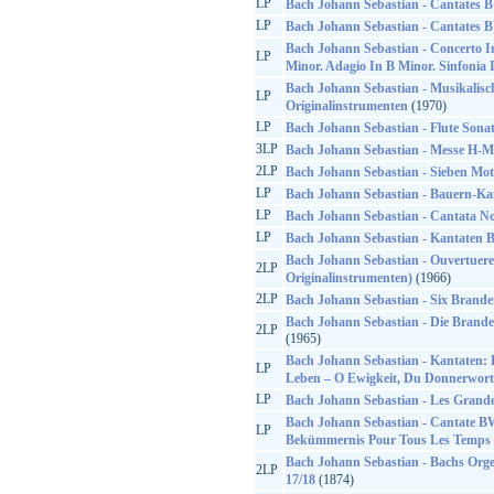
LP
Bach Johann Sebastian - Cantates
LP
Bach Johann Sebastian - Cantates
Bach Johann Sebastian - Concerto I
LP
Minor. Adagio In B Minor. Sinfonia 
Bach Johann Sebastian - Musikalisc
LP
Originalinstrumenten
(1970)
LP
Bach Johann Sebastian - Flute Sona
3LP
Bach Johann Sebastian - Messe H-M
2LP
Bach Johann Sebastian - Sieben Mot
LP
Bach Johann Sebastian - Bauern-Kan
LP
Bach Johann Sebastian - Cantata No
LP
Bach Johann Sebastian - Kantaten
Bach Johann Sebastian - Ouvertuere
2LP
Originalinstrumenten)
(1966)
2LP
Bach Johann Sebastian - Six Brand
Bach Johann Sebastian - Die Brande
2LP
(1965)
Bach Johann Sebastian - Kantaten
LP
Leben – O Ewigkeit, Du Donnerwort
LP
Bach Johann Sebastian - Les Grandes
Bach Johann Sebastian - Cantate BW
LP
Bekümmernis Pour Tous Les Temps
Bach Johann Sebastian - Bachs Org
2LP
17/18
(1874)