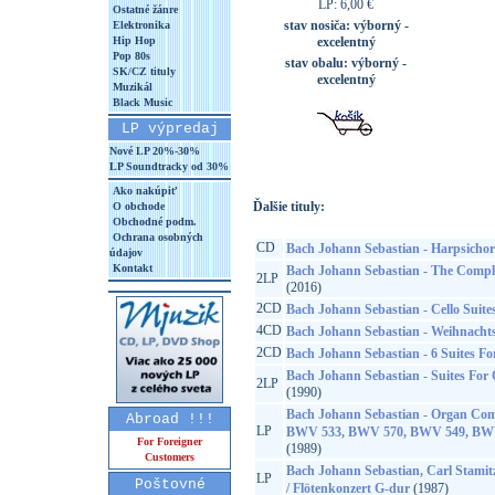
LP: 6,00 €
Ostatné žánre
stav nosiča:
výborný -
Elektronika
Hip Hop
excelentný
Pop 80s
stav obalu:
výborný -
SK/CZ tituly
excelentný
Muzikál
Black Music
LP výpredaj
Nové LP 20%-30%
LP Soundtracky od 30%
Ako nakúpiť
Ďalšie tituly:
O obchode
Obchodné podm.
Ochrana osobných
CD
Bach Johann Sebastian - Harpsichord
údajov
Kontakt
Bach Johann Sebastian - The Compl
2LP
(2016)
2CD
Bach Johann Sebastian - Cello Suite
4CD
Bach Johann Sebastian - Weihnacht
2CD
Bach Johann Sebastian - 6 Suites Fo
Bach Johann Sebastian - Suites Fo
2LP
(1990)
Bach Johann Sebastian - Organ Co
Abroad !!!
LP
BWV 533, BWV 570, BWV 549, BW
For Foreigner
(1989)
Customers
Bach Johann Sebastian, Carl Stamit
LP
Poštovné
/ Flötenkonzert G-dur
(1987)