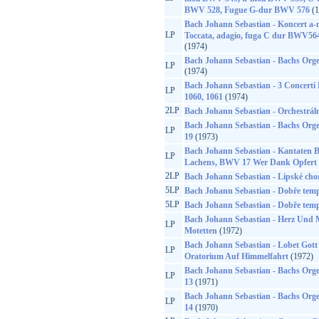
BWV 528, Fugue G-dur BWV 576
(1
Bach Johann Sebastian - Koncert 
LP
Toccata, adagio, fuga C dur BWV5
(1974)
Bach Johann Sebastian - Bachs Orge
LP
(1974)
Bach Johann Sebastian - 3 Concerti
LP
1060, 1061
(1974)
2LP
Bach Johann Sebastian - Orchestráln
Bach Johann Sebastian - Bachs Orge
LP
19
(1973)
Bach Johann Sebastian - Kantaten 
LP
Lachens, BWV 17 Wer Dank Opfert D
2LP
Bach Johann Sebastian - Lipské cho
5LP
Bach Johann Sebastian - Dobře temp
5LP
Bach Johann Sebastian - Dobře temp
Bach Johann Sebastian - Herz Und
LP
Motetten
(1972)
Bach Johann Sebastian - Lobet Gott
LP
Oratorium Auf Himmelfahrt
(1972)
Bach Johann Sebastian - Bachs Orge
LP
13
(1971)
Bach Johann Sebastian - Bachs Orge
LP
14
(1970)