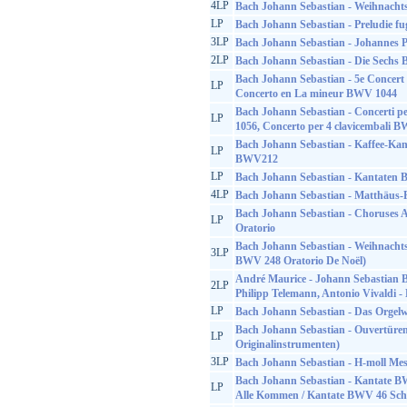
4LP
Bach Johann Sebastian - Weihnacht
LP
Bach Johann Sebastian - Preludie fu
3LP
Bach Johann Sebastian - Johannes P
2LP
Bach Johann Sebastian - Die Sechs 
Bach Johann Sebastian - 5e Concer
LP
Concerto en La mineur BWV 1044
Bach Johann Sebastian - Concerti p
LP
1056, Concerto per 4 clavicembali 
Bach Johann Sebastian - Kaffee-Ka
LP
BWV212
LP
Bach Johann Sebastian - Kantate
4LP
Bach Johann Sebastian - Matthäus-
Bach Johann Sebastian - Choruses 
LP
Oratorio
Bach Johann Sebastian - Weihnachts
3LP
BWV 248 Oratorio De Noël)
André Maurice - Johann Sebastian B
2LP
Philipp Telemann, Antonio Vivaldi -
LP
Bach Johann Sebastian - Das Orgelw
Bach Johann Sebastian - Ouvertüren
LP
Originalinstrumenten)
3LP
Bach Johann Sebastian - H-moll M
Bach Johann Sebastian - Kantate B
LP
Alle Kommen / Kantate BWV 46 Sch