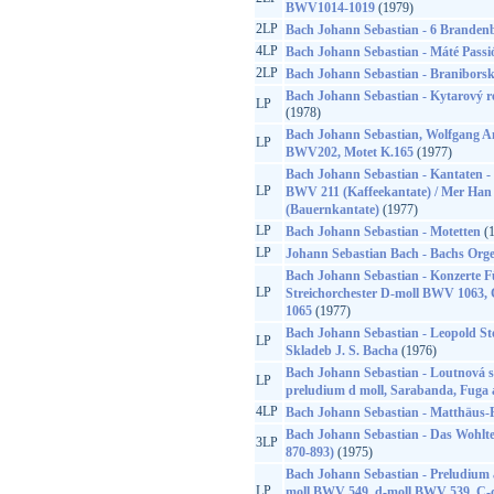
BWV1014-1019
(1979)
2LP
Bach Johann Sebastian - 6 Branden
4LP
Bach Johann Sebastian - Máté Passi
2LP
Bach Johann Sebastian - Braniborsk
Bach Johann Sebastian - Kytarový rec
LP
(1978)
Bach Johann Sebastian, Wolfgang A
LP
BWV202, Motet K.165
(1977)
Bach Johann Sebastian - Kantaten - S
LP
BWV 211 (Kaffeekantate) / Mer Ha
(Bauernkantate)
(1977)
LP
Bach Johann Sebastian - Motetten
(1
LP
Johann Sebastian Bach - Bachs Orge
Bach Johann Sebastian - Konzerte 
LP
Streichorchester D-moll BWV 1063
1065
(1977)
Bach Johann Sebastian - Leopold St
LP
Skladeb J. S. Bacha
(1976)
Bach Johann Sebastian - Loutnová su
LP
preludium d moll, Sarabanda, Fuga 
4LP
Bach Johann Sebastian - Matthäus-
Bach Johann Sebastian - Das Wohlte
3LP
870-893)
(1975)
Bach Johann Sebastian - Preludium
LP
moll BWV 549, d-moll BWV 539, C-d