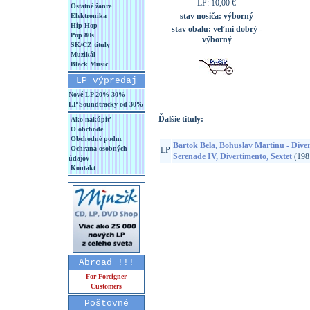
LP: 10,00 €
Ostatné žánre
stav nosiča:
výborný
Elektronika
Hip Hop
stav obalu:
veľmi dobrý -
Pop 80s
výborný
SK/CZ tituly
Muzikál
Black Music
LP výpredaj
Nové LP 20%-30%
LP Soundtracky od 30%
Ďalšie tituly:
Ako nakúpiť
O obchode
Obchodné podm.
Bartok Bela, Bohuslav Martinu - Diver
Ochrana osobných
LP
Serenade IV, Divertimento, Sextet
(198
údajov
Kontakt
Abroad !!!
For Foreigner
Customers
Poštovné