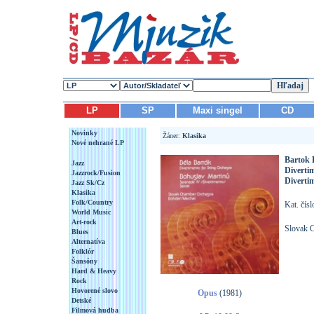
LP
SP
Maxi singel
CD
Novinky
Žáner:
Klasika
Nové nehrané LP
Bartok 
Jazz
Divertim
Jazzrock/Fusion
Divertim
Jazz Sk/Cz
Klasika
Folk/Country
Kat. čís
World Music
Art-rock
Slovak C
Blues
Alternatíva
Folklór
Šansóny
Hard & Heavy
Rock
Hovorené slovo
Opus
(1981)
Detské
Filmová hudba