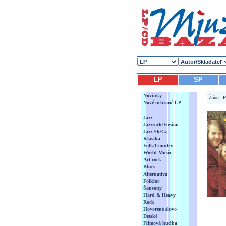
LP
SP
Novinky
Žáner:
P
Nové nehrané LP
Jazz
Jazzrock/Fusion
Jazz Sk/Cz
Klasika
Folk/Country
World Music
Art-rock
Blues
Alternatíva
Folklór
Šansóny
Hard & Heavy
Rock
Hovorené slovo
Detské
Filmová hudba