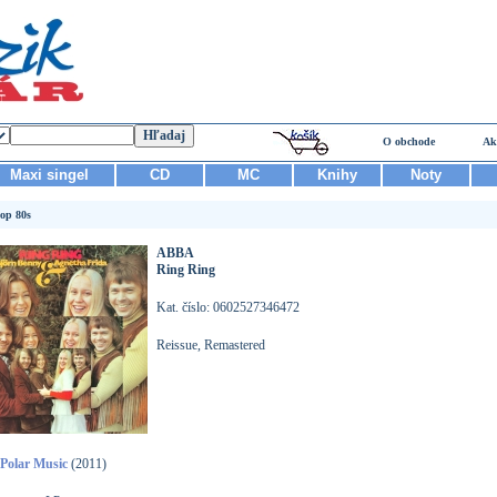
O obchode
Ak
Maxi singel
CD
MC
Knihy
Noty
op 80s
ABBA
Ring Ring
Kat. číslo: 0602527346472
Reissue, Remastered
Polar Music
(2011)