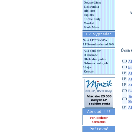
Ostatné žánre
Elektronika
Hip Hop
A
Pop 80s
SK/CZ tituly
Muzikál
Black Music
LP výpredaj
Nové LP 20%-30%
LP Soundtracky od 30%
Ďalšie t
Ako nakúpiť
O obchode
Obchodné podm.
CD
AB
Ochrana osobných
CD
Bl
údajov
Kontakt
LP
AB
LP
AB
LP
AB
CD
Bl
Ji
CD
Sh
LP
AB
Abroad !!!
For Foreigner
Customers
Poštovné