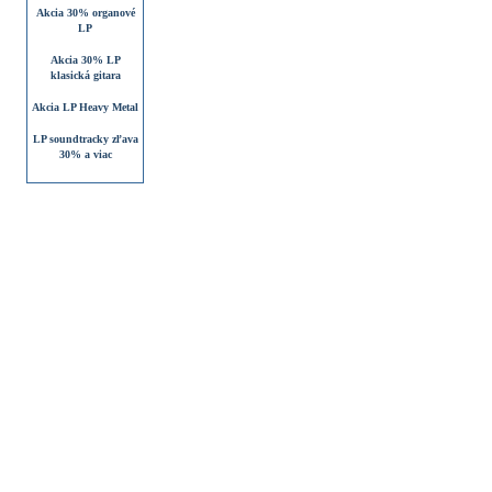
Akcia 30% organové
LP
Akcia 30% LP
klasická gitara
Akcia LP Heavy Metal
LP soundtracky zľava
30% a viac