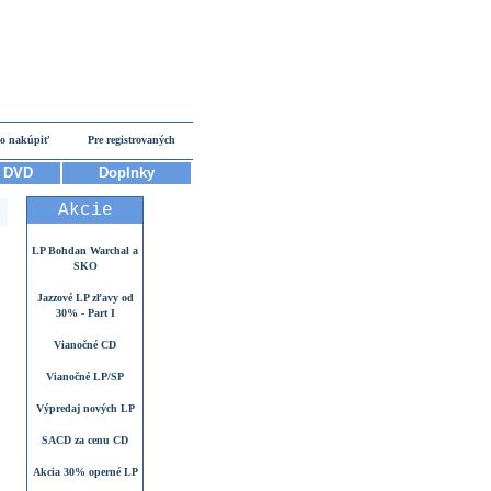
o nakúpiť
Pre registrovaných
DVD
Doplnky
Akcie
LP Bohdan Warchal a
SKO
Jazzové LP zľavy od
30% - Part I
Vianočné CD
Vianočné LP/SP
Výpredaj nových LP
SACD za cenu CD
Akcia 30% operné LP