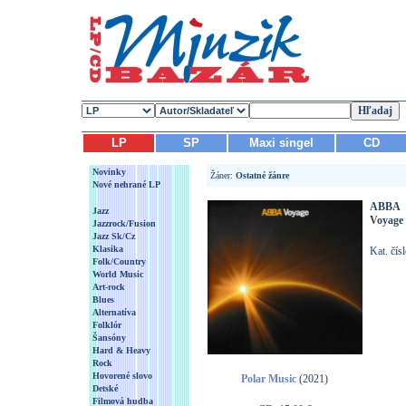
LP
SP
Maxi singel
CD
Novinky
Žáner:
Ostatné žánre
Nové nehrané LP
ABBA
Jazz
Voyage
Jazzrock/Fusion
Jazz Sk/Cz
Klasika
Kat. čí
Folk/Country
World Music
Art-rock
Blues
Alternatíva
Folklór
Šansóny
Hard & Heavy
Rock
Hovorené slovo
Polar Music
(2021)
Detské
Filmová hudba