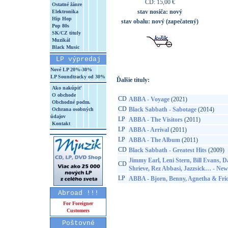
CD: 15,00 €
Ostatné žánre
stav nosiča:
nový
Elektronika
Hip Hop
stav obalu:
nový (zapečatený)
Pop 80s
SK/CZ tituly
Muzikál
Black Music
LP výpredaj
Nové LP 20%-30%
LP Soundtracky od 30%
Ďalšie tituly:
Ako nakúpiť
O obchode
CD
ABBA - Voyage
(2021)
Obchodné podm.
CD
Black Sabbath - Sabotage
(2014)
Ochrana osobných
údajov
LP
ABBA - The Visitors
(2011)
Kontakt
LP
ABBA - Arrival
(2011)
LP
ABBA - The Album
(2011)
CD
Black Sabbath - Greatest Hits
(2009)
Jimmy Earl, Leni Stern, Bill Evans, D
CD
Shrieve, Rez Abbasi, Jazzsick… - New 
LP
ABBA - Bjorn, Benny, Agnetha & Fri
Abroad !!!
For Foreigner
Customers
Poštovné