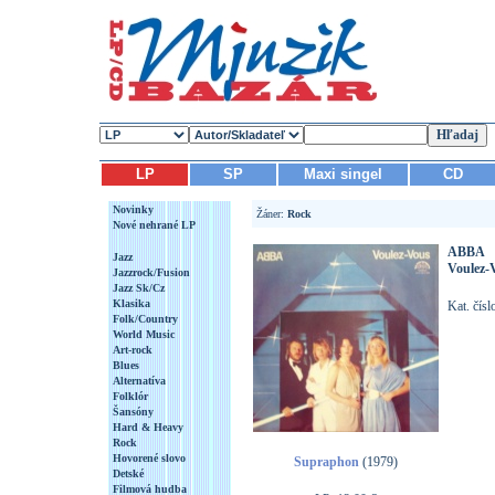
LP
SP
Maxi singel
CD
Novinky
Žáner:
Rock
Nové nehrané LP
ABBA
Jazz
Voulez-
Jazzrock/Fusion
Jazz Sk/Cz
Klasika
Kat. čís
Folk/Country
World Music
Art-rock
Blues
Alternatíva
Folklór
Šansóny
Hard & Heavy
Rock
Hovorené slovo
Supraphon
(1979)
Detské
Filmová hudba