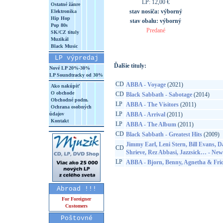
LP: 12,00 €
Ostatné žánre
stav nosiča:
výborný
Elektronika
Hip Hop
stav obalu:
výborný
Pop 80s
Predané
SK/CZ tituly
Muzikál
Black Music
LP výpredaj
Ďalšie tituly:
Nové LP 20%-30%
LP Soundtracky od 30%
CD
ABBA - Voyage
(2021)
Ako nakúpiť
O obchode
CD
Black Sabbath - Sabotage
(2014)
Obchodné podm.
LP
ABBA - The Visitors
(2011)
Ochrana osobných
LP
údajov
ABBA - Arrival
(2011)
Kontakt
LP
ABBA - The Album
(2011)
CD
Black Sabbath - Greatest Hits
(2009)
Jimmy Earl, Leni Stern, Bill Evans, D
CD
Shrieve, Rez Abbasi, Jazzsick… - New 
LP
ABBA - Bjorn, Benny, Agnetha & Fri
Abroad !!!
For Foreigner
Customers
Poštovné