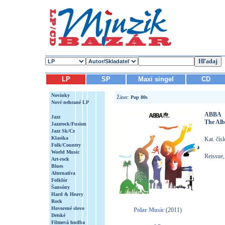
LP
SP
Maxi singel
CD
Novinky
Žáner:
Pop 80s
Nové nehrané LP
ABBA
Jazz
The Al
Jazzrock/Fusion
Jazz Sk/Cz
Klasika
Kat. čís
Folk/Country
World Music
Reissue,
Art-rock
Blues
Alternatíva
Folklór
Šansóny
Hard & Heavy
Rock
Hovorené slovo
Polar Music
(2011)
Detské
Filmová hudba