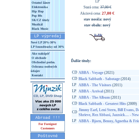
LP
Ostatné žánre
Stará cena:
37,00 €
Elektronika
Hip Hop
27,00 €
Akciová cena:
Pop 80s
stav nosiča:
nový
SK/CZ tituly
Muzikál
stav obalu:
nový
Black Music
LP výpredaj
Nové LP 20%-30%
LP Soundtracky od 30%
Ako nakúpiť
O obchode
Ďalšie tituly:
Obchodné podm.
Ochrana osobných
údajov
CD
ABBA - Voyage
(2021)
Kontakt
CD
Black Sabbath - Sabotage
(2014)
LP
ABBA - The Visitors
(2011)
LP
ABBA - Arrival
(2011)
LP
ABBA - The Album
(2011)
CD
Black Sabbath - Greatest Hits
(2009)
Jimmy Earl, Leni Stern, Bill Evans, D
CD
Shrieve, Rez Abbasi, Jazzsick… - New 
Abroad !!!
LP
ABBA - Bjorn, Benny, Agnetha & Fri
For Foreigner
Customers
Poštovné