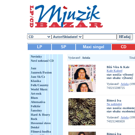
LP
SP
Maxi singel
CD
Novinky
Vydavateľ:
Ariola
Titu
Nové nehrané CD
Bílá Věra & Kale
Jazz
Kale Kaloré
Jazzrock/Fusion
stav nosiča:
výborný
Jazz Sk/Cz
stav obalu:
výborný
Klasika
Vydavateľ:
Ariola
(199
Folk/Country
743215598725
World Music
Art-rock
Blues
Bittová Iva
Alternatíva
Ne nehledej
Folklór
stav nosiča:
excelentn
Šansóny
stav obalu:
excelentn
Hard & Heavy
Vydavateľ:
Ariola
(199
Rock
743212485820
Hovorené slovo
Detské
Filmová hudba
Bittová Iva