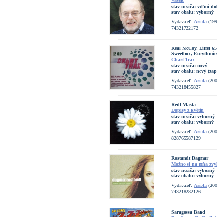
Vašek
stav nosiča:
veľmi do
stav obalu:
výborný
Vydavateľ:
Ariola
(199
74321722172
Real McCoy, Eiffel 6
Sweetbox, Eurythmic
Chart Trax
stav nosiča:
nový
stav obalu:
nový (zap
Vydavateľ:
Ariola
(200
743218455827
Redl Vlasta
Dopisy z květin
stav nosiča:
výborný
stav obalu:
výborný
Vydavateľ:
Ariola
(200
828765587129
Rostandt Dagmar
Možno si na mňa zvy
stav nosiča:
výborný
stav obalu:
výborný
Vydavateľ:
Ariola
(200
743218282126
Saragossa Band