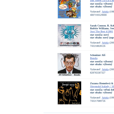
Das Super Za-Za-Za
stav nosiča:
výborný
stav obalu:
výborný
Vydavateľ:
Ariola
(198
4007193529000
Sarah Connor, R. Kell
Robbie Williams, Se
Just The Best 4/2001
stav nosiča:
nový
stav obalu:
nový (zap
Vydavateľ:
Ariola
(200
743218828126
Schmitzer Jiří
Bouda
stav nosiča:
výborný
stav obalu:
výborný
Vydavateľ:
Ariola
(200
828765587327
Zuzana Homolová & 
Slovenské balady / S
stav nosiča:
veľmi do
stav obalu:
výborný
Vydavateľ:
Ariola
(199
743217089726