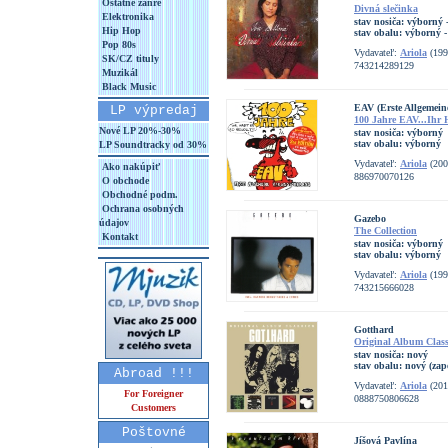
Ostatné žánre
Divná slečinka
Elektronika
stav nosiča:
výborný -
Hip Hop
stav obalu:
výborný -
Pop 80s
Vydavateľ:
Ariola
(199
SK/CZ tituly
743214289129
Muzikál
Black Music
EAV (Erste Allgemein
LP výpredaj
100 Jahre EAV...Ihr 
Nové LP 20%-30%
stav nosiča:
výborný
stav obalu:
výborný
LP Soundtracky od 30%
Vydavateľ:
Ariola
(200
Ako nakúpiť
886970070126
O obchode
Obchodné podm.
Ochrana osobných
Gazebo
údajov
The Collection
Kontakt
stav nosiča:
výborný
stav obalu:
výborný
Vydavateľ:
Ariola
(199
743215666028
Gotthard
Original Album Class
stav nosiča:
nový
stav obalu:
nový (zap
Abroad !!!
Vydavateľ:
Ariola
(201
For Foreigner
0888750806628
Customers
Poštovné
Jíšová Pavlína