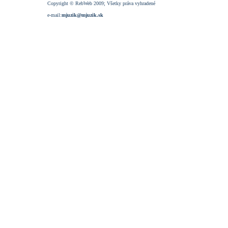
Copyright © RebWeb 2009; Všetky práva vyhradené
e-mail:
mjuzik@mjuzik.sk