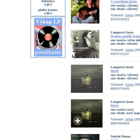
dobierka:
V proutěném křesle
3,00 €
stav nosiča:
výborný
stav obalu:
výborný
platba kartou:
2,00 €
Vydavateľ:
Ariola
(200
828765392822
Langerová Aneta
Spousta andělů (konc
stav nosiča:
veľmi do
stav obalu:
výborný
Vydavateľ:
Ariola
(200
828767155227
Langerová Aneta
Dotyk
stav nosiča:
výborný
stav obalu:
výborný
Vydavateľ:
Ariola
(200
886970703420
Langerová Aneta
Dotyk
stav nosiča:
nový
stav obalu:
nový (zap
Vydavateľ:
Ariola
(200
886970954020
Nedvěd Honza