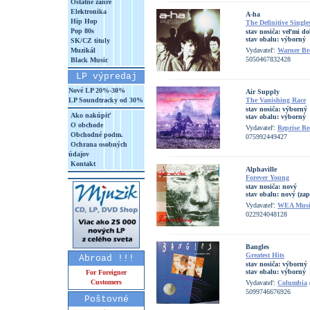
Ostatné žánre
Elektronika
A-ha
Hip Hop
The Definitive Single
Pop 80s
stav nosiča:
veľmi do
stav obalu:
výborný
SK/CZ tituly
Muzikál
Vydavateľ:
Warner Br
5050467832428
Black Music
LP výpredaj
Nové LP 20%-30%
Air Supply
LP Soundtracky od 30%
The Vanishing Race
stav nosiča:
výborný
Ako nakúpiť
stav obalu:
výborný
O obchode
Vydavateľ:
Reprise Re
Obchodné podm.
075992449427
Ochrana osobných
údajov
Kontakt
Alphaville
Forever Young
stav nosiča:
nový
stav obalu:
nový (zap
Vydavateľ:
WEA Musi
022924048128
Bangles
Greatest Hits
Abroad !!!
stav nosiča:
výborný
stav obalu:
výborný
For Foreigner
Customers
Vydavateľ:
Columbia
5099746676926
Poštovné