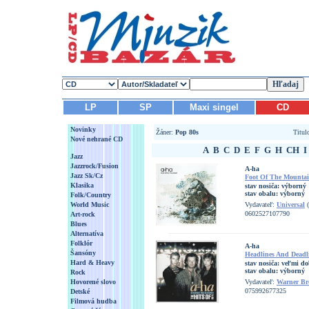
LP
SP
Maxi singel
CD
Novinky
Žáner:
Pop 80s
Titu
Nové nehrané CD
A
B
C
D
E
F
G
H
CH
I
Jazz
Jazzrock/Fusion
A-ha
Jazz Sk/Cz
Foot Of The Mounta
Klasika
stav nosiča:
výborný
stav obalu:
výborný
Folk/Country
World Music
Vydavateľ:
Universal
(
0602527107790
Art-rock
Blues
Alternatíva
Folklór
A-ha
Šansóny
Headlines And Deadli
Hard & Heavy
stav nosiča:
veľmi do
stav obalu:
výborný
Rock
Hovorené slovo
Vydavateľ:
Warner Br
075992677325
Detské
Filmová hudba