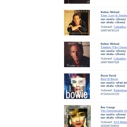
Bolton Michael
Time, Love & Tender
stav nosiča:
výborný
stav obalu:
výborný
Vydavateľ:
Columbia
5099746781224
Bolton Michael
Timeless (The Classic
stav nosiča:
výborný
stav obalu:
výborný
Vydavateľ:
Columbia
5099749607828
Bowie David
Best Of Bowie
stav nosiča:
veľmi do
stav obalu:
výborný
Vydavateľ:
Parlophon
0724354191220
Boy George
The Unrecoupable O
stav nosiča:
výborný
stav obalu:
výborný
Vydavateľ:
EFA Medi
5032067204010