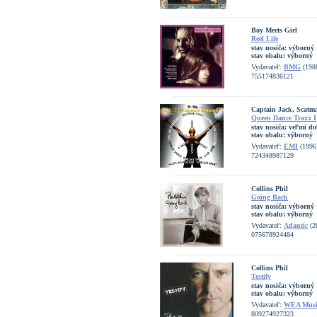
Boy Meets Girl
Reel Life
stav nosiča:
výborný
stav obalu:
výborný
Vydavateľ:
BMG
(198
755174836121
Captain Jack, Scatm
Queen Dance Traxx I
stav nosiča:
veľmi do
stav obalu:
výborný
Vydavateľ:
EMI
(1996
724348987129
Collins Phil
Going Back
stav nosiča:
výborný
stav obalu:
výborný
Vydavateľ:
Atlantic
(2
075678924484
Collins Phil
Testify
stav nosiča:
výborný
stav obalu:
výborný
Vydavateľ:
WEA Musi
809274927323