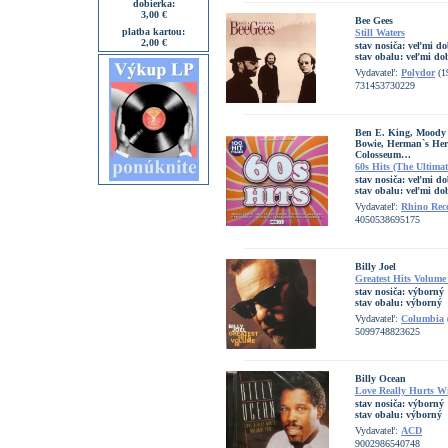
dobierka:
3,00 €
Bee Gees
platba kartou:
Still Waters
2,00 €
stav nosiča:
veľmi do
stav obalu:
veľmi do
Vydavateľ:
Polydor
(1
731453730229
Ben E. King, Moody 
Bowie, Herman`s Herm
Colosseum…
60s Hits (The Ultimat
stav nosiča:
veľmi do
stav obalu:
veľmi do
Vydavateľ:
Rhino Rec
4050538695175
Billy Joel
Greatest Hits Volume 
stav nosiča:
výborný
stav obalu:
výborný
Vydavateľ:
Columbia
5099748823625
Billy Ocean
Love Really Hurts W
stav nosiča:
výborný
stav obalu:
výborný
Vydavateľ:
ACD
9002986540748