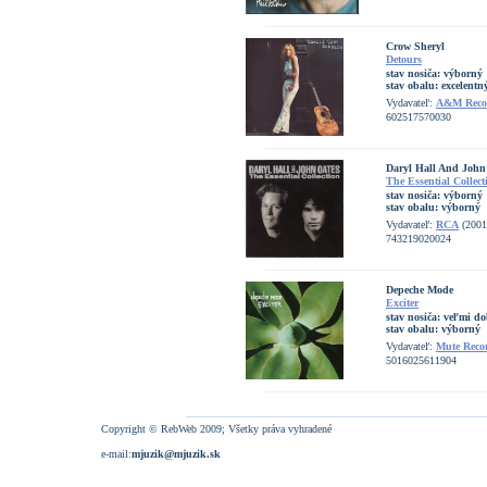
Crow Sheryl
Detours
stav nosiča:
výborný
stav obalu:
excelentn
Vydavateľ:
A&M Reco
602517570030
Daryl Hall And John
The Essential Collect
stav nosiča:
výborný
stav obalu:
výborný
Vydavateľ:
RCA
(2001
743219020024
Depeche Mode
Exciter
stav nosiča:
veľmi do
stav obalu:
výborný
Vydavateľ:
Mute Reco
5016025611904
Copyright © RebWeb 2009; Všetky práva vyhradené
e-mail:
mjuzik@mjuzik.sk