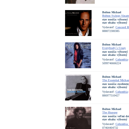
Bolton Michael
Bolton Swings Sinat
stav nosiča:
výborný
stav obalu:
výborný
Vydavateľ:
Concord R
888072300385
Bolton Michael
Everybody`s Crazy
stav nosiča:
výborný
stav obalu:
výborný
Vydavateľ:
Columbia
5099746666224
Bolton Michael
The Essential Michae
stav nosiča:
excelentn
stav obalu:
výborný
Vydavateľ:
Columbia
886977510427
Bolton Michael
The Hunger
stav nosiča:
veľmi do
stav obalu:
výborný
Vydavateľ:
Columbia
07464404732