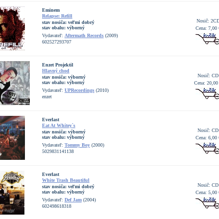
Eminem
Relapse: Refill
Nosič: 2C
stav nosiča:
veľmi dobrý
stav obalu:
výborný
Cena: 7,00 
Vydavateľ:
Aftermath Records
(2009)
602527293707
Enzet Projektil
Hlavný chod
Nosič: CD
stav nosiča:
výborný
stav obalu:
výborný
Cena: 20,00
Vydavateľ:
UPRecordings
(2010)
enzet
Everlast
Eat At Whitey`s
Nosič: CD
stav nosiča:
výborný
stav obalu:
výborný
Cena: 6,00 
Vydavateľ:
Tommy Boy
(2000)
5029831141138
Everlast
White Trash Beautiful
Nosič: CD
stav nosiča:
veľmi dobrý
stav obalu:
výborný
Cena: 5,00 
Vydavateľ:
Def Jam
(2004)
602498618318