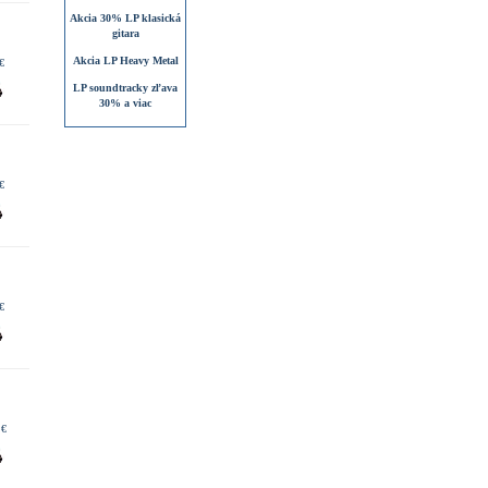
Akcia 30% LP klasická
gitara
Akcia LP Heavy Metal
€
LP soundtracky zľava
30% a viac
€
€
 €