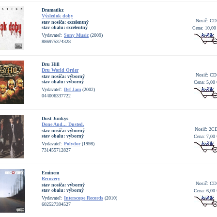
Dramatikz
Výsledok doby
Nosič: CD
stav nosiča:
excelentný
stav obalu:
excelentný
Cena: 10,00
Vydavateľ:
Sony Music
(2009)
886975374328
Dru Hill
Dru World Order
Nosič: CD
stav nosiča:
výborný
stav obalu:
výborný
Cena: 5,00 
Vydavateľ:
Def Jam
(2002)
044006337722
Dust Junkys
Done And... Dusted.
Nosič: 2C
stav nosiča:
výborný
stav obalu:
výborný
Cena: 7,00 
Vydavateľ:
Polydor
(1998)
731455712827
Eminem
Recovery
Nosič: CD
stav nosiča:
výborný
stav obalu:
výborný
Cena: 6,00 
Vydavateľ:
Interscope Records
(2010)
602527394527