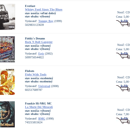
Everlast
Whitey Ford Sings The Blues
Nosič: CD
stav nosiča:
veľmi dobrý
stav obalu:
výborný
Cena: 5,00 
Vydavateľ:
Tommy Boy
(1999)
5029831123639
Fieldy`s Dreams
Rock N Roll Gangster
Nosič: CD
stav nosiča:
výborný
stav obalu:
výborný
Cena: 5,00 
Vydavateľ:
Epic
(2002)
5099750544822
Flobots
Fight With Tools
Nosič: CD
stav nosiča:
excelentný
stav obalu:
excelentný
Cena: 5,00 
Vydavateľ:
Universal
(2008)
602517689787
Frankie Hi-NRG MC
La Morte Dei Miracoli
Nosič: CD
stav nosiča:
výborný
stav obalu:
výborný
Cena: 7,00 
Vydavateľ:
BMG
(1998)
743215815624