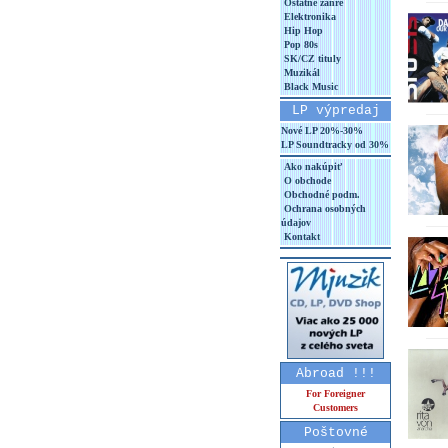
Ostatné žánre
Elektronika
Hip Hop
Pop 80s
SK/CZ tituly
Muzikál
Black Music
LP výpredaj
Nové LP 20%-30%
LP Soundtracky od 30%
Ako nakúpiť
O obchode
Obchodné podm.
Ochrana osobných
údajov
Kontakt
Abroad !!!
For Foreigner
Customers
Poštovné