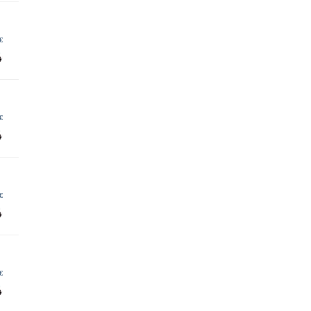
€
€
€
€