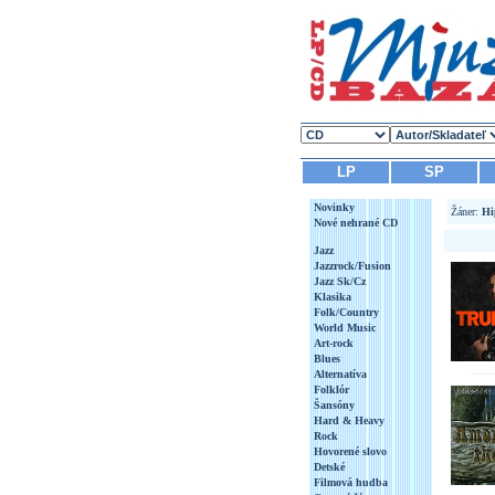
LP
SP
Novinky
Žáner:
Hi
Nové nehrané CD
Jazz
Jazzrock/Fusion
Jazz Sk/Cz
Klasika
Folk/Country
World Music
Art-rock
Blues
Alternatíva
Folklór
Šansóny
Hard & Heavy
Rock
Hovorené slovo
Detské
Filmová hudba