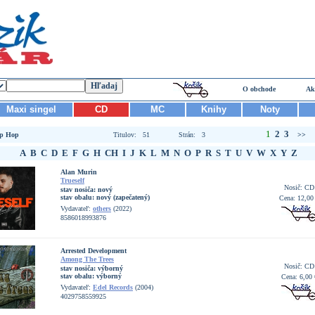
O obchode
Ak
Maxi singel
CD
MC
Knihy
Noty
1
2
3
p Hop
Titulov: 51
Strán: 3
>>
A
B
C
D
E
F
G
H
CH
I
J
K
L
M
N
O
P
R
S
T
U
V
W
X
Y
Z
Alan Murin
Trueself
Nosič: CD
stav nosiča:
nový
stav obalu:
nový (zapečatený)
Cena: 12,00
Vydavateľ:
others
(2022)
8586018993876
Arrested Development
Among The Trees
Nosič: CD
stav nosiča:
výborný
stav obalu:
výborný
Cena: 6,00 
Vydavateľ:
Edel Records
(2004)
4029758559925