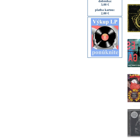
dobierka:
3,00 €
platba kartou:
2,00 €