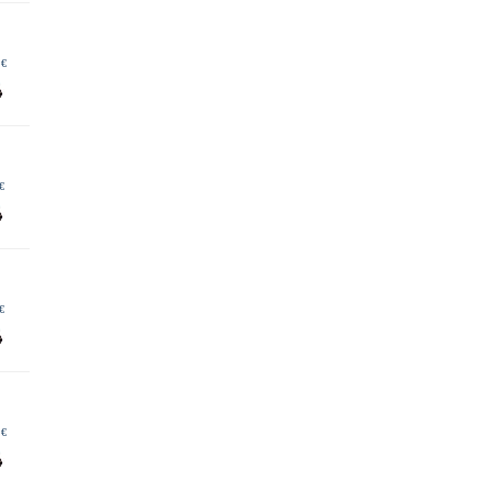
 €
€
€
 €