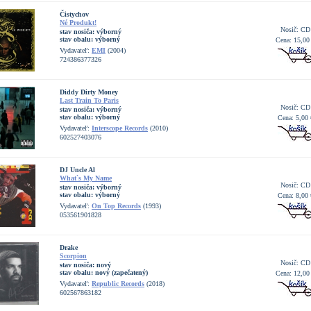
Čistychov
Né Produkt!
Nosič: CD
stav nosiča:
výborný
stav obalu:
výborný
Cena: 15,00
Vydavateľ:
EMI
(2004)
724386377326
Diddy Dirty Money
Last Train To Paris
Nosič: CD
stav nosiča:
výborný
stav obalu:
výborný
Cena: 5,00 
Vydavateľ:
Interscope Records
(2010)
602527403076
DJ Uncle Al
What`s My Name
Nosič: CD
stav nosiča:
výborný
stav obalu:
výborný
Cena: 8,00 
Vydavateľ:
On Top Records
(1993)
053561901828
Drake
Scorpion
Nosič: CD
stav nosiča:
nový
stav obalu:
nový (zapečatený)
Cena: 12,00
Vydavateľ:
Republic Records
(2018)
602567863182