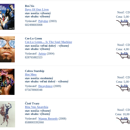
Bro`Sis
Days Of Our Lives
Nosič: CD
stav nosiča:
výborný
stav obalu:
výborný
Cena: 5,00 
Vydavateľ:
Polydor
(2003)
602498003008
Cee-Lo Green
Cee-Lo Green... Is The Soul Machine
Nosič: CD
stav nosiča:
veľmi dobrý - výborný
stav obalu:
výborný
Cena: 4,00 
Vydavateľ:
Arista
(2004)
828765882323
Cobra Starship
Hot Mess
Nosič: CD
stav nosiča:
excelentný
stav obalu:
veľmi dobrý - výborný
Cena: 5,00 
Vydavateľ:
Decaydence
(2009)
075678969348
Čisté Tvary
Rita Von Anarchia
Nosič: CD
stav nosiča:
výborný
stav obalu:
výborný
Cena: 10,00
Vydavateľ:
Wagon Records
(2008)
8588003392060