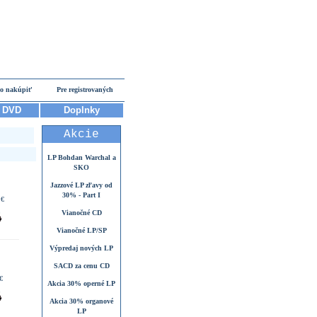
o nakúpiť
Pre registrovaných
DVD
Doplnky
Akcie
LP Bohdan Warchal a
SKO
Jazzové LP zľavy od
30% - Part I
 €
Vianočné CD
Vianočné LP/SP
Výpredaj nových LP
SACD za cenu CD
€
Akcia 30% operné LP
Akcia 30% organové
LP