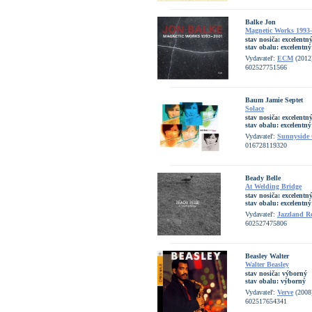
Balke Jon
Magnetic Works 1993
stav nosiča:
excelentn
stav obalu:
excelentný
Vydavateľ:
ECM
(2012
602527751566
Baum Jamie Septet
Solace
stav nosiča:
excelentn
stav obalu:
excelentný
Vydavateľ:
Sunnyside
016728119320
Beady Belle
At Welding Bridge
stav nosiča:
excelentn
stav obalu:
excelentný
Vydavateľ:
Jazzland R
602527475806
Beasley Walter
Walter Beasley
stav nosiča:
výborný
stav obalu:
výborný
Vydavateľ:
Verve
(2008
602517654341