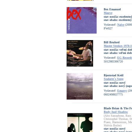
Bex Emanuel
Mauve
stav nosiča:
excelentn
stav obalu:
excelentný
Vydavateľ:
Naive
(2000
PW027
Bill Bruford
Master Strokes 1978-
stav nosiča:
veľmi dob
stav obalu:
veľmi dob
Vydavateľ:
EG Record
5012985306720
Bjornstad Ketil
Seafarer`s Song
stav nosiča:
nový
stav obalu:
nový (zape
Vydavateľ:
Emarcy
(20
0602498657775
Blade Brian & The F
Body And Shadow
(Alto Saxophone, Bass 
Christopher Thomas, Dr
Piano, Harmonium, Mel
Melvin Butler)
stav nosiča:
nový
stav obalu:
nový (zape