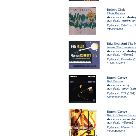
Beckers Chris
Chris Beckers
stav nosiča:
excelentn
stav obalu:
excelentný
Vydavateľ:
CrisCrazz 
CD-CCR018
Béla Fleck And The M
Across The Imaginary
stav nosiča:
excelentn
stav obalu:
výborný
Vydavateľ:
Rounder
(2
011661914223
Benson George
Bad Benson
stav nosiča:
nový
stav obalu:
nový (zape
Vydavateľ:
CTI
(2001)
5099750528525
Benson George
Best Of George Benso
stav nosiča:
veľmi dob
stav obalu:
výborný
Vydavateľ:
Warner Bro
093624666028