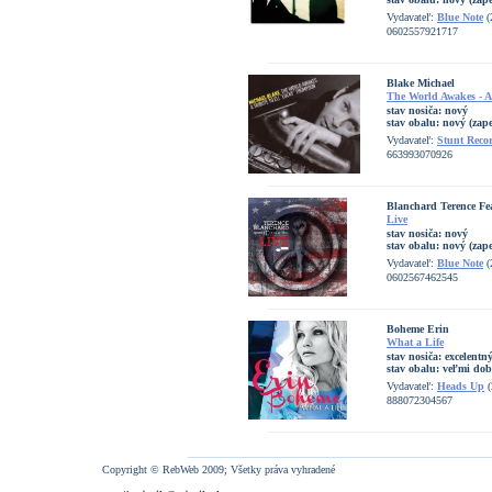
Vydavateľ:
Blue Note
(
0602557921717
Blake Michael
The World Awakes - 
stav nosiča:
nový
stav obalu:
nový (zape
Vydavateľ:
Stunt Reco
663993070926
Blanchard Terence Fea
Live
stav nosiča:
nový
stav obalu:
nový (zape
Vydavateľ:
Blue Note
(
0602567462545
Boheme Erin
What a Life
stav nosiča:
excelentn
stav obalu:
veľmi dob
Vydavateľ:
Heads Up
(
888072304567
Copyright © RebWeb 2009; Všetky práva vyhradené