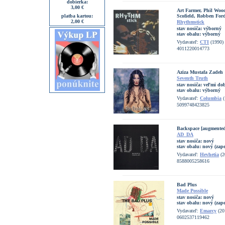
dobierka:
3,00 €
Art Farmer, Phil Woo
platba kartou:
Scofield, Robben For
2,00 €
Rhythmstick
stav nosiča:
výborný
stav obalu:
výborný
Vydavateľ:
CTI
(1990)
4011220014773
Aziza Mustafa Zadeh
Seventh Truth
stav nosiča:
veľmi dob
stav obalu:
výborný
Vydavateľ:
Columbia
(
5099748423825
Backspace [augmente
AD_DA
stav nosiča:
nový
stav obalu:
nový (zape
Vydavateľ:
Hevhetia
(2
8588005258616
Bad Plus
Made Possible
stav nosiča:
nový
stav obalu:
nový (zape
Vydavateľ:
Emarcy
(20
0602537119462