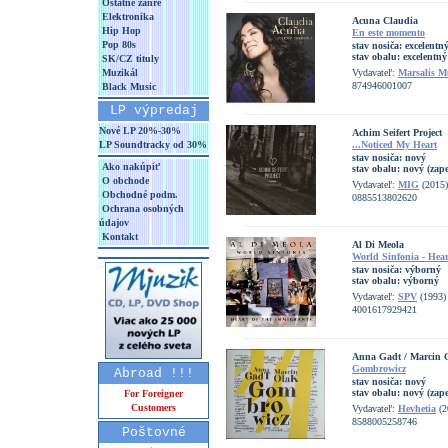
Ostatné žánre
Elektronika
Acuna Claudia
Hip Hop
En este momento
Pop 80s
stav nosiča:
excelentn
stav obalu:
excelentný
SK/CZ tituly
Muzikál
Vydavateľ:
Marsalis M
874946001007
Black Music
LP výpredaj
Nové LP 20%-30%
Achim Seifert Project
LP Soundtracky od 30%
...Noticed My Heart
stav nosiča:
nový
Ako nakúpiť
stav obalu:
nový (zape
O obchode
Vydavateľ:
MIG
(2015)
Obchodné podm.
0885513802620
Ochrana osobných
údajov
Kontakt
Al Di Meola
World Sinfonia - Hea
stav nosiča:
výborný
stav obalu:
výborný
Vydavateľ:
SPV
(1993)
4001617929421
Anna Gadt / Marcin 
Gombrowicz
Abroad !!!
stav nosiča:
nový
stav obalu:
nový (zape
For Foreigner
Customers
Vydavateľ:
Hevhetia
(2
8588005258746
Poštovné