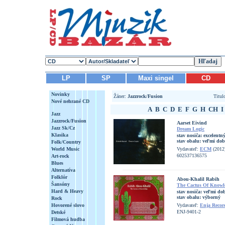
LP
SP
Maxi singel
CD
Novinky
Žáner:
Jazzrock/Fusion
Titu
Nové nehrané CD
A
B
C
D
E
F
G
H
CH
I
Jazz
Jazzrock/Fusion
Aarset Eivind
Jazz Sk/Cz
Dream Logic
Klasika
stav nosiča:
excelentn
stav obalu:
veľmi dob
Folk/Country
World Music
Vydavateľ:
ECM
(2012
602537136575
Art-rock
Blues
Alternatíva
Folklór
Abou-Khalil Rabih
Šansóny
The Cactus Of Knowl
Hard & Heavy
stav nosiča:
veľmi dob
stav obalu:
výborný
Rock
Hovorené slovo
Vydavateľ:
Enja Recor
ENJ-9401-2
Detské
Filmová hudba