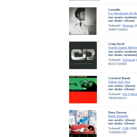
Corneille
Les Marchands De Re
stav nosiča:
excelentn
stav obalu:
výborný
Vydavateľ:
Wagram
(2
3596971166021
Craig David
Signed Sealed Delive
stav nosiča:
excelentn
stav obalu:
excelentn
Vydavateľ:
Universal
(
602527335858
Crawford Randy
Naked And True
stav nosiča:
výborný
stav obalu:
výborný
Vydavateľ:
WEA Musi
706301096123
Dana Dawson
Black Butterfly
stav nosiča:
výborný
stav obalu:
výborný
Vydavateľ:
EMI
(1996
724383831326