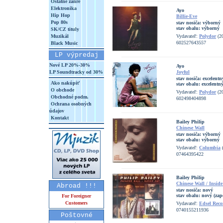
Ostatné žánre
Elektronika
Ayo
Hip Hop
Billie-Eve
Pop 80s
stav nosiča:
výborný
stav obalu:
výborný
SK/CZ tituly
Muzikál
Vydavateľ:
Polydor
(2
602527643557
Black Music
LP výpredaj
Nové LP 20%-30%
Ayo
LP Soundtracky od 30%
Joyful
stav nosiča:
excelentn
Ako nakúpiť
stav obalu:
excelentn
O obchode
Vydavateľ:
Polydor
(2
Obchodné podm.
602498404898
Ochrana osobných
údajov
Kontakt
Bailey Philip
Chinese Wall
stav nosiča:
výborný
stav obalu:
výborný
Vydavateľ:
Columbia
(
07464395422
Bailey Philip
Chinese Wall / Insid
Abroad !!!
stav nosiča:
nový
stav obalu:
nový (zap
For Foreigner
Customers
Vydavateľ:
Edsel Reco
0740155211936
Poštovné