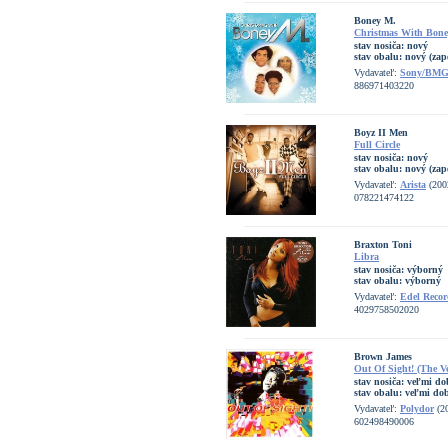
Boney M.
Christmas With Bon
stav nosiča:
nový
stav obalu:
nový (zap
Vydavateľ:
Sony/BM
886971403220
Boyz II Men
Full Circle
stav nosiča:
nový
stav obalu:
nový (zap
Vydavateľ:
Arista
(200
078221474122
Braxton Toni
Libra
stav nosiča:
výborný
stav obalu:
výborný
Vydavateľ:
Edel Recor
4029758502020
Brown James
Out Of Sight! (The V
stav nosiča:
veľmi do
stav obalu:
veľmi dob
Vydavateľ:
Polydor
(2
602498490006