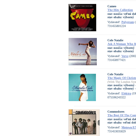
Cameo
The Hits Collection
stav nosiča:
veľmi do
stav obalu:
výborný
Vydavateľ:
Polygram
(
731455801224
Cole Natalie
Ask A Woman Who 
stav nosiča:
výborný
stav obalu:
výborný
Vydavateľ:
Verve
(2002
731458977421
Cole Natalie
The Magic Of Christ
(With The London Sym
stav nosiča:
výborný -
stav obalu:
výborný -
Vydavateľ:
Elektra
(19
075596243322
Commodores
The Best Of The Co
stav nosiča:
veľmi do
stav obalu:
veľmi dob
Vydavateľ:
Motown/E
731453035829