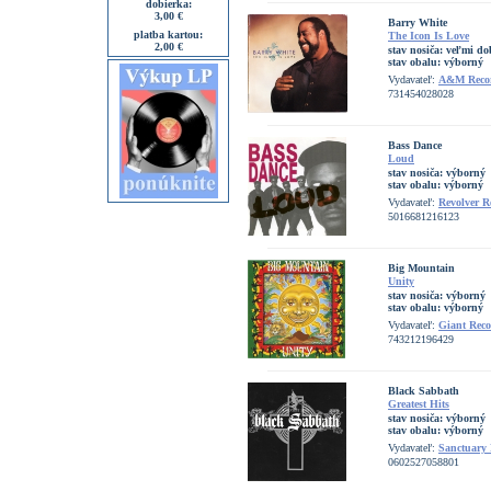
dobierka:
3,00 €
Barry White
platba kartou:
The Icon Is Love
2,00 €
stav nosiča:
veľmi do
stav obalu:
výborný
Vydavateľ:
A&M Reco
731454028028
Bass Dance
Loud
stav nosiča:
výborný
stav obalu:
výborný
Vydavateľ:
Revolver R
5016681216123
Big Mountain
Unity
stav nosiča:
výborný
stav obalu:
výborný
Vydavateľ:
Giant Reco
743212196429
Black Sabbath
Greatest Hits
stav nosiča:
výborný
stav obalu:
výborný
Vydavateľ:
Sanctuary 
0602527058801