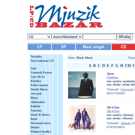
LP
SP
Maxi singel
CD
Novinky
Žáner:
Black Music
Titu
Nové nehrané CD
A
B
C
D
E
F
G
H
CH
I
Jazz
Jazzrock/Fusion
Akon
Jazz Sk/Cz
Freedom
Klasika
stav nosiča:
excelentn
stav obalu:
veľmi do
Folk/Country
World Music
Vydavateľ:
Universal
(
602517920583
Art-rock
Blues
Alternatíva
Folklór
All-4-One
Šansóny
All-4-One
Hard & Heavy
stav nosiča:
výborný
stav obalu:
výborný
Rock
Hovorené slovo
Vydavateľ:
Atlantic
(1
075678258824
Detské
Filmová hudba