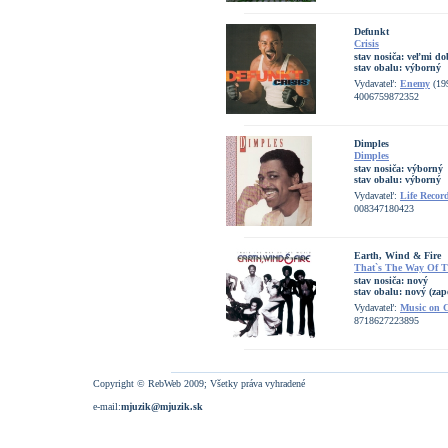
Defunkt
Crisis
stav nosiča:
veľmi do
stav obalu:
výborný
Vydavateľ:
Enemy
(19
4006759872352
Dimples
Dimples
stav nosiča:
výborný
stav obalu:
výborný
Vydavateľ:
Life Recor
008347180423
Earth, Wind & Fire
That`s The Way Of 
stav nosiča:
nový
stav obalu:
nový (zap
Vydavateľ:
Music on 
8718627223895
Copyright © RebWeb 2009; Všetky práva vyhradené
e-mail:
mjuzik@mjuzik.sk