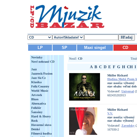
LP
SP
Maxi singel
CD
Novinky
Nosič:
CD
Titu
Nové nehrané CD
A
B
C
D
E
F
G
H
CH
I
Jazz
Jazzrock/Fusion
Müller Richard
Jazz Sk/Cz
Hodina Medzi Psom 
Klasika
stav nosiča:
výborný
Folk/Country
stav obalu:
veľmi dob
World Music
Vydavateľ:
Universal
(2
Art-rock
602435202013
Blues
Alternatíva
Folklór
Müller Richard
Šansóny
V.V.
Hard & Heavy
stav nosiča:
výborný
Rock
stav obalu:
výborný
Hovorené slovo
Vydavateľ:
Zavodsky
(
Detské
167030-2
Filmová hudba