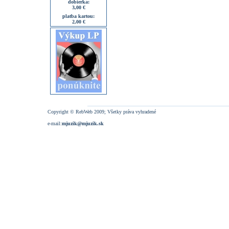
dobierka:
3,00 €
platba kartou:
2,00 €
Copyright © RebWeb 2009; Všetky práva vyhradené
e-mail:
mjuzik@mjuzik.sk