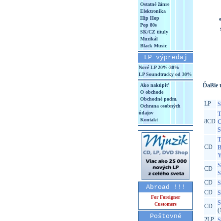
Ostatné žánre
Elektronika
Hip Hop
Pop 80s
SK/CZ tituly
Muzikál
Black Music
LP výpredaj
Nové LP 20%-30%
LP Soundtracky od 30%
Ďalšie t
Ako nakúpiť
O obchode
Obchodné podm.
LP
S
Ochrana osobných
údajov
T
Kontakt
8CD
C
S
T
CD
B
Y
S
CD
S
CD
S
Abroad !!!
CD
S
For Foreigner
S
Customers
CD
(
Poštovné
2LP
S