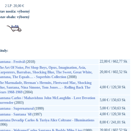
2 LP: 20,00 €
stav nosiča:
výborný
stav obalu:
výborný
ituly:
22,00 € / 662,77 Sk
antana - Festivál
(2018)
he Art Of Noise, Pet Shop Boys, Opus, Imagination, Asia,
20,00 € / 602,52 Sk
arpenters, Barrabas, Shocking Blue, The Sweet, Great White,
antana, The Equals… - Superhits Collection
(2008)
he Marmalade, Herman`s Hermits, Fleetwood Mac, Shocking
4,00 € / 120,50 Sk
lue, Santana, Nina Simone, Tom Jones… - Rolling Back The
ears 1968-1969
(2004)
antana Carlos / Mahavishnu John McLaughlin - Love Devotion
5,00 € / 150,63 Sk
urrender
(2003)
5,00 € / 150,63 Sk
antana - Supernatural
(1999)
4,00 € / 120,50 Sk
antana - Santana `68
(1997)
antana Devadip Carlos & Turiya Alice Coltrane - Illuminations
8,00 € / 241,01 Sk
1996)
20,00 € / 602,52 Sk
antana - Welcome/Carlos Santana & Buddy Miles Live
(1988)