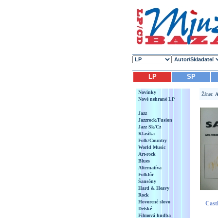
LP
SP
Novinky
Žáner:
A
Nové nehrané LP
Jazz
Jazzrock/Fusion
Jazz Sk/Cz
Klasika
Folk/Country
World Music
Art-rock
Blues
Alternatíva
Folklór
Šansóny
Hard & Heavy
Rock
Hovorené slovo
Cast
Detské
Filmová hudba