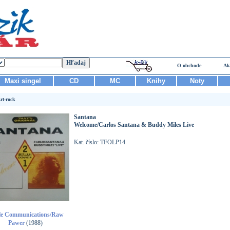
O obchode
Ak
Maxi singel
CD
MC
Knihy
Noty
rt-rock
Santana
Welcome/Carlos Santana & Buddy Miles Live
Kat. číslo: TFOLP14
le Communications/Raw
Pawer
(1988)