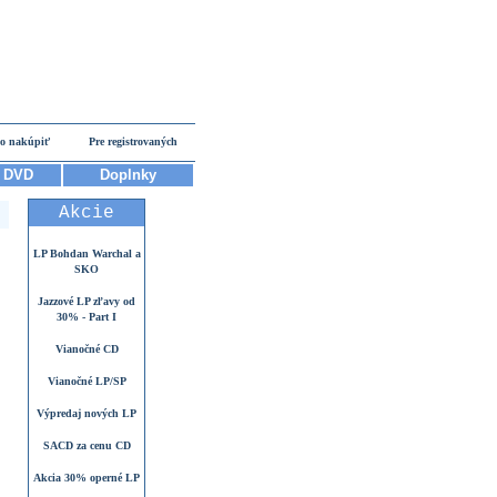
o nakúpiť
Pre registrovaných
DVD
Doplnky
Akcie
LP Bohdan Warchal a
SKO
Jazzové LP zľavy od
30% - Part I
Vianočné CD
Vianočné LP/SP
Výpredaj nových LP
SACD za cenu CD
Akcia 30% operné LP