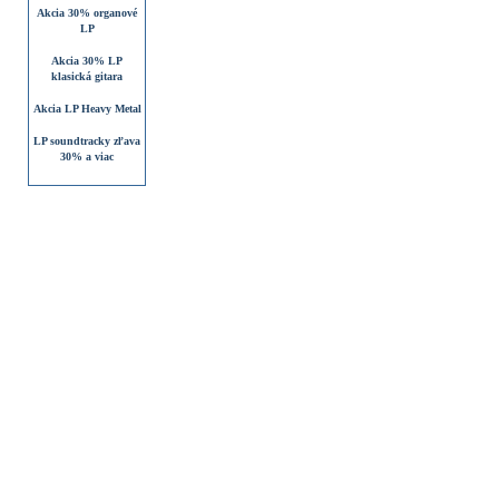
Akcia 30% organové
LP
Akcia 30% LP
klasická gitara
Akcia LP Heavy Metal
LP soundtracky zľava
30% a viac