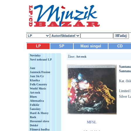
LP
SP
Maxi singel
CD
Novinky
Žáner:
Art-rock
Nové nehrané LP
Santan
Jazz
Santana
Jazzrock/Fusion
Jazz Sk/Cz
Klasika
Kat. čís
Folk/Country
World Music
Limited 
Art-rock
Silver L
Blues
Alternatíva
Folklór
Šansóny
Hard & Heavy
Rock
Hovorené slovo
MFSL
Detské
Filmová hudba