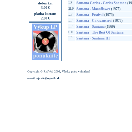
LP
Santana Carlos - Carlos Santana
(19
dobierka:
3,00 €
2LP
Santana - Moonflower
(1977)
platba kartou:
LP
Santana - Festival
(1976)
2,00 €
LP
Santana - Caravanserai
(1972)
LP
Santana - Santana
(1969)
CD
Santana - The Best Of Santana
LP
Santana - Santana III
Copyright © RebWeb 2009; Všetky práva vyhradené
e-mail:
mjuzik@mjuzik.sk