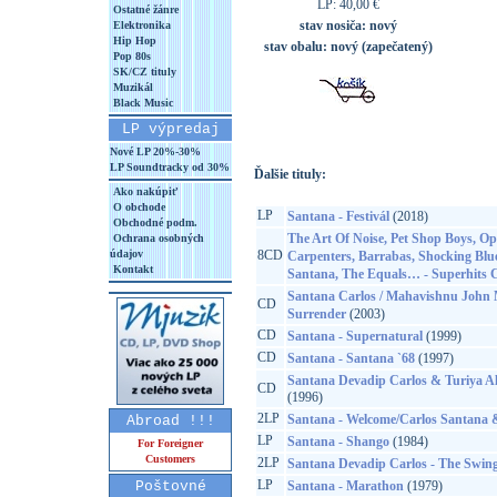
LP: 40,00 €
Ostatné žánre
stav nosiča:
nový
Elektronika
Hip Hop
stav obalu:
nový (zapečatený)
Pop 80s
SK/CZ tituly
Muzikál
Black Music
LP výpredaj
Nové LP 20%-30%
LP Soundtracky od 30%
Ďalšie tituly:
Ako nakúpiť
O obchode
LP
Santana - Festivál
(2018)
Obchodné podm.
The Art Of Noise, Pet Shop Boys, Op
Ochrana osobných
údajov
8CD
Carpenters, Barrabas, Shocking Blue
Kontakt
Santana, The Equals… - Superhits C
Santana Carlos / Mahavishnu John 
CD
Surrender
(2003)
CD
Santana - Supernatural
(1999)
CD
Santana - Santana `68
(1997)
Santana Devadip Carlos & Turiya Ali
CD
(1996)
2LP
Santana - Welcome/Carlos Santana 
Abroad !!!
LP
Santana - Shango
(1984)
For Foreigner
Customers
2LP
Santana Devadip Carlos - The Swing
LP
Poštovné
Santana - Marathon
(1979)