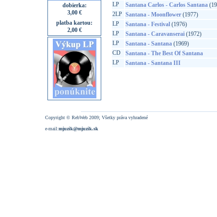
LP
Santana Carlos - Carlos Santana
(19
dobierka:
3,00 €
2LP
Santana - Moonflower
(1977)
platba kartou:
LP
Santana - Festival
(1976)
2,00 €
LP
Santana - Caravanserai
(1972)
LP
Santana - Santana
(1969)
CD
Santana - The Best Of Santana
LP
Santana - Santana III
Copyright © RebWeb 2009; Všetky práva vyhradené
e-mail:
mjuzik@mjuzik.sk