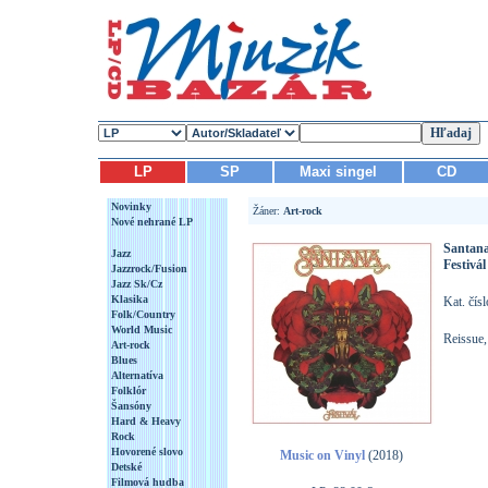
LP
SP
Maxi singel
CD
Novinky
Žáner:
Art-rock
Nové nehrané LP
Santan
Jazz
Festivál
Jazzrock/Fusion
Jazz Sk/Cz
Klasika
Kat. čís
Folk/Country
World Music
Reissue,
Art-rock
Blues
Alternatíva
Folklór
Šansóny
Hard & Heavy
Rock
Hovorené slovo
Music on Vinyl
(2018)
Detské
Filmová hudba