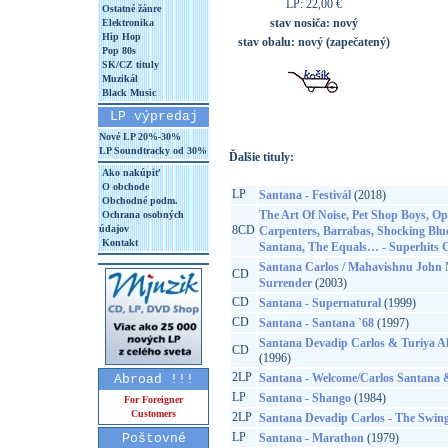
LP: 22,00 €
Ostatné žánre
stav nosiča:
nový
Elektronika
Hip Hop
stav obalu:
nový (zapečatený)
Pop 80s
SK/CZ tituly
Muzikál
Black Music
LP výpredaj
Nové LP 20%-30%
LP Soundtracky od 30%
Ďalšie tituly:
Ako nakúpiť
O obchode
LP
Santana - Festivál
(2018)
Obchodné podm.
The Art Of Noise, Pet Shop Boys, Op
Ochrana osobných
údajov
8CD
Carpenters, Barrabas, Shocking Blue
Kontakt
Santana, The Equals… - Superhits C
Santana Carlos / Mahavishnu John 
CD
Surrender
(2003)
CD
Santana - Supernatural
(1999)
CD
Santana - Santana `68
(1997)
Santana Devadip Carlos & Turiya Ali
CD
(1996)
2LP
Santana - Welcome/Carlos Santana 
Abroad !!!
LP
Santana - Shango
(1984)
For Foreigner
Customers
2LP
Santana Devadip Carlos - The Swing
LP
Poštovné
Santana - Marathon
(1979)