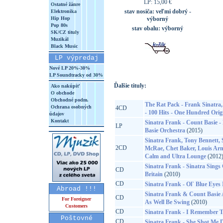
LP: 15,00 €
Ostatné žánre
stav nosiča:
veľmi dobrý -
Elektronika
Hip Hop
výborný
Pop 80s
stav obalu:
výborný
SK/CZ tituly
Muzikál
Black Music
LP výpredaj
Nové LP 20%-30%
LP Soundtracky od 30%
Ďalšie tituly:
Ako nakúpiť
O obchode
Obchodné podm.
The Rat Pack - Frank Sinatra
Ochrana osobných
4CD
- 100 Hits - One Hundred Orig
údajov
Kontakt
Sinatra Frank - Count Basie 
LP
Basie Orchestra
(2015)
Sinatra Frank, Tony Bennett
2CD
McRae, Chet Baker, Louis Arms
Calm and Ultra Lounge
(2012
Sinatra Frank - Sinatra Sings
CD
Britain
(2010)
CD
Sinatra Frank - Ol` Blue Eyes 
Abroad !!!
Sinatra Frank & Count Basie A
CD
For Foreigner
As Well Be Swing
(2010)
Customers
CD
Sinatra Frank - I Remember
Poštovné
CD
Sinatra Frank - She Shot Me