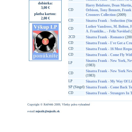
dobierka:
Harry Belafonte, Dean Martin, 
3,00 €
CD
Orbison, Tony Bennett, Frank 
platba kartou:
Crooners Collection
(2009)
2,00 €
CD
Sinatra Frank - Seduction (Si
Luther Vandross, M. Bolton, F.
CD
A. Franklin... - Feliz Navidad
(
2CD
Sinatra Frank - Romance
(200
CD
Sinatra Frank - I`ve Got a Cr
CD
Sinatra Frank - 16 Most Requ
CD
Sinatra Frank - Come Fly Wit
Sinatra Frank - New York, New
LP
(1983)
Sinatra Frank - New York New
CD
(1983)
LP
Sinatra Frank - My Way Of Li
SP (Singel)
Sinatra Frank - Come Back To
CD
Sinatra Frank - Strangers In 
Copyright © RebWeb 2009; Všetky práva vyhradené
e-mail:
mjuzik@mjuzik.sk