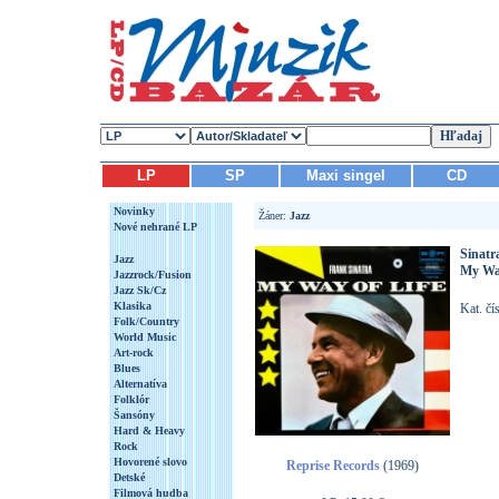
LP
SP
Maxi singel
CD
Novinky
Žáner:
Jazz
Nové nehrané LP
Sinatr
Jazz
My Way
Jazzrock/Fusion
Jazz Sk/Cz
Klasika
Kat. čí
Folk/Country
World Music
Art-rock
Blues
Alternatíva
Folklór
Šansóny
Hard & Heavy
Rock
Hovorené slovo
Reprise Records
(1969)
Detské
Filmová hudba