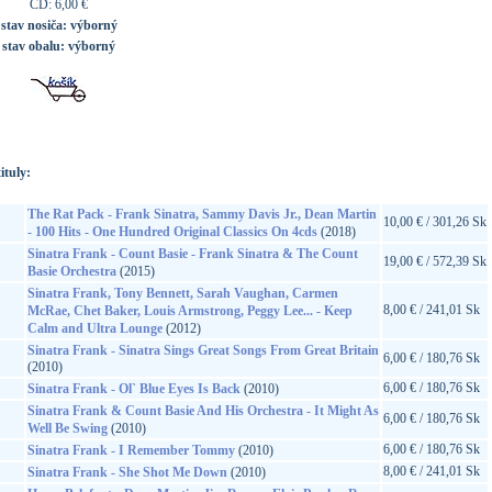
CD: 6,00 €
stav nosiča:
výborný
stav obalu:
výborný
ituly:
The Rat Pack - Frank Sinatra, Sammy Davis Jr., Dean Martin
10,00 € / 301,26 Sk
- 100 Hits - One Hundred Original Classics On 4cds
(2018)
Sinatra Frank - Count Basie - Frank Sinatra & The Count
19,00 € / 572,39 Sk
Basie Orchestra
(2015)
Sinatra Frank, Tony Bennett, Sarah Vaughan, Carmen
8,00 € / 241,01 Sk
McRae, Chet Baker, Louis Armstrong, Peggy Lee... - Keep
Calm and Ultra Lounge
(2012)
Sinatra Frank - Sinatra Sings Great Songs From Great Britain
6,00 € / 180,76 Sk
(2010)
6,00 € / 180,76 Sk
Sinatra Frank - Ol` Blue Eyes Is Back
(2010)
Sinatra Frank & Count Basie And His Orchestra - It Might As
6,00 € / 180,76 Sk
Well Be Swing
(2010)
6,00 € / 180,76 Sk
Sinatra Frank - I Remember Tommy
(2010)
8,00 € / 241,01 Sk
Sinatra Frank - She Shot Me Down
(2010)