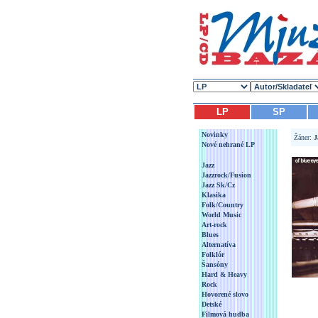
LP
SP
Novinky
Žáner:
J
Nové nehrané LP
Jazz
Jazzrock/Fusion
Jazz Sk/Cz
Klasika
Folk/Country
World Music
Art-rock
Blues
Alternatíva
Folklór
Šansóny
Hard & Heavy
Rock
Hovorené slovo
Detské
Filmová hudba