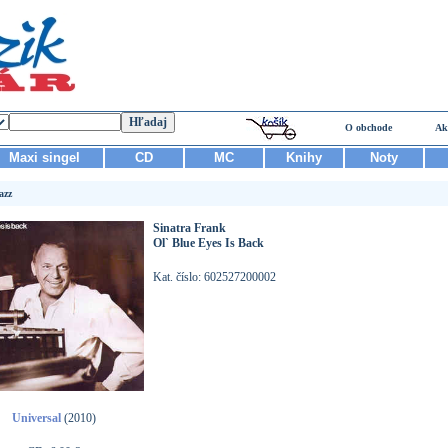
O obchode
Ak
Maxi singel
CD
MC
Knihy
Noty
azz
Sinatra Frank
Ol` Blue Eyes Is Back
Kat. číslo: 602527200002
Universal
(2010)