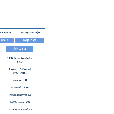
o nakúpiť
Pre registrovaných
DVD
Doplnky
Akcie
LP Bohdan Warchal a
SKO
Jazzové LP zľavy od
30% - Part I
Vianočné CD
Vianočné LP/SP
Výpredaj nových LP
SACD za cenu CD
Akcia 30% operné LP