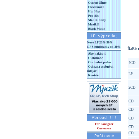
Ostatné žánre
Elektronika
Hip Hop
Pop 80s
SK/CZ tituly
Muzikál
Black Music
LP výpredaj
Nové LP 20%-30%
LP Soundtracky od 30%
Ďalšie t
Ako nakúpiť
O obchode
Obchodné podm.
4CD
Ochrana osobných
údajov
LP
Kontakt
2CD
CD
CD
Abroad !!!
CD
For Foreigner
CD
Customers
CD
Poštovné