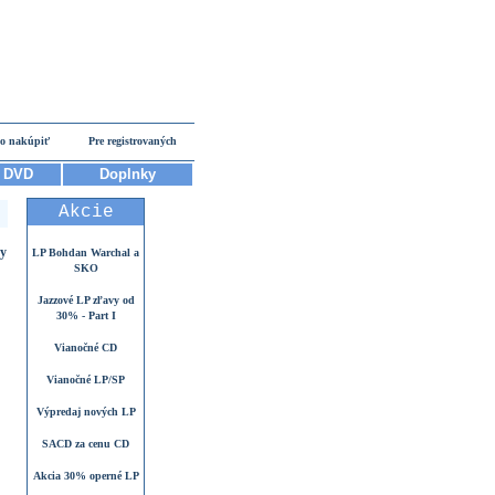
o nakúpiť
Pre registrovaných
DVD
Doplnky
Akcie
oy
LP Bohdan Warchal a
SKO
Jazzové LP zľavy od
30% - Part I
Vianočné CD
Vianočné LP/SP
Výpredaj nových LP
SACD za cenu CD
Akcia 30% operné LP