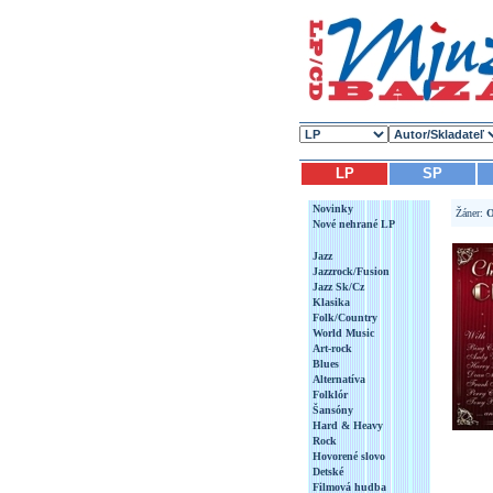
LP
SP
Novinky
Žáner:
O
Nové nehrané LP
Jazz
Jazzrock/Fusion
Jazz Sk/Cz
Klasika
Folk/Country
World Music
Art-rock
Blues
Alternatíva
Folklór
Šansóny
Hard & Heavy
Rock
Hovorené slovo
Detské
Filmová hudba