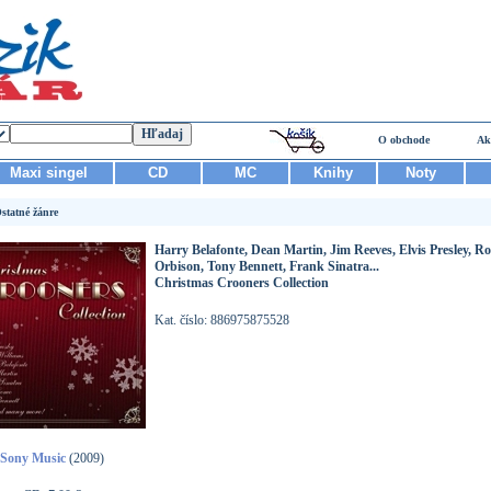
O obchode
Ak
Maxi singel
CD
MC
Knihy
Noty
statné žánre
Harry Belafonte, Dean Martin, Jim Reeves, Elvis Presley, R
Orbison, Tony Bennett, Frank Sinatra...
Christmas Crooners Collection
Kat. číslo: 886975875528
Sony Music
(2009)