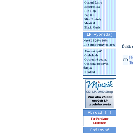
Ostatné žánre
Elektronika
Hip Hop
Pop 80s
SK/CZ tituly
Muzikál
Black Music
LP výpredaj
Nové LP 20%-30%
LP Soundtracky od 30%
Ďalšie t
Ako nakúpiť
O obchode
Ha
Obchodné podm.
CD
To
Ochrana osobných
údajov
Kontakt
Abroad !!!
For Foreigner
Customers
Poštovné