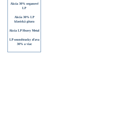
Akcia 30% organové
LP
Akcia 30% LP
klasická gitara
Akcia LP Heavy Metal
LP soundtracky zľava
30% a viac