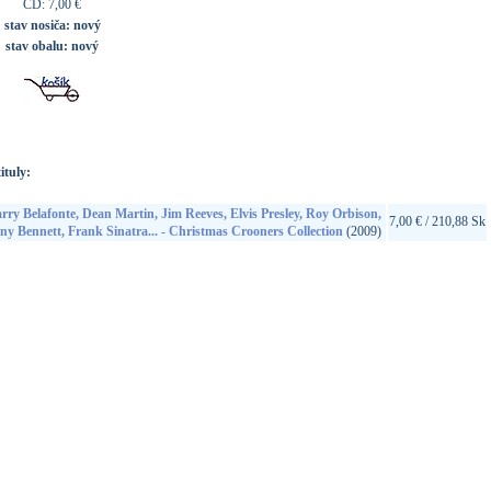
CD: 7,00 €
stav nosiča:
nový
stav obalu:
nový
ituly:
rry Belafonte, Dean Martin, Jim Reeves, Elvis Presley, Roy Orbison,
7,00 € / 210,88 Sk
ny Bennett, Frank Sinatra... - Christmas Crooners Collection
(2009)