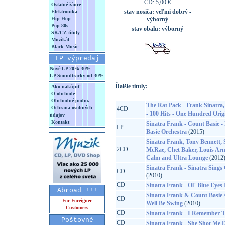
CD: 5,00 €
Ostatné žánre
stav nosiča:
veľmi dobrý -
Elektronika
Hip Hop
výborný
Pop 80s
stav obalu:
výborný
SK/CZ tituly
Muzikál
Black Music
LP výpredaj
Nové LP 20%-30%
LP Soundtracky od 30%
Ďalšie tituly:
Ako nakúpiť
O obchode
Obchodné podm.
The Rat Pack - Frank Sinatra
Ochrana osobných
4CD
- 100 Hits - One Hundred Orig
údajov
Kontakt
Sinatra Frank - Count Basie 
LP
Basie Orchestra
(2015)
Sinatra Frank, Tony Bennett
2CD
McRae, Chet Baker, Louis Arms
Calm and Ultra Lounge
(2012
Sinatra Frank - Sinatra Sings
CD
(2010)
CD
Sinatra Frank - Ol` Blue Eyes 
Abroad !!!
Sinatra Frank & Count Basie A
CD
For Foreigner
Well Be Swing
(2010)
Customers
CD
Sinatra Frank - I Remember
Poštovné
CD
Sinatra Frank - She Shot Me