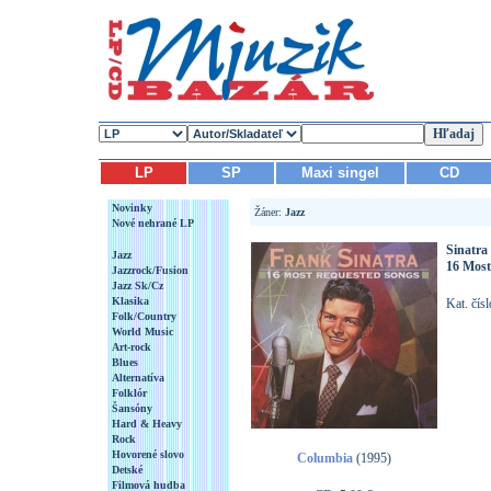
LP
SP
Maxi singel
CD
Novinky
Žáner:
Jazz
Nové nehrané LP
Sinatra
Jazz
16 Most
Jazzrock/Fusion
Jazz Sk/Cz
Klasika
Kat. čís
Folk/Country
World Music
Art-rock
Blues
Alternatíva
Folklór
Šansóny
Hard & Heavy
Rock
Hovorené slovo
Columbia
(1995)
Detské
Filmová hudba