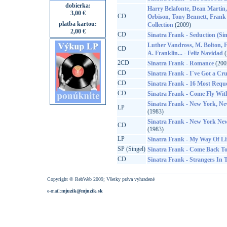
dobierka:
Harry Belafonte, Dean Martin, 
3,00 €
CD
Orbison, Tony Bennett, Frank 
platba kartou:
Collection
(2009)
2,00 €
CD
Sinatra Frank - Seduction (Si
Luther Vandross, M. Bolton, F.
CD
A. Franklin... - Feliz Navidad
(
2CD
Sinatra Frank - Romance
(200
CD
Sinatra Frank - I`ve Got a Cr
CD
Sinatra Frank - 16 Most Requ
CD
Sinatra Frank - Come Fly Wit
Sinatra Frank - New York, New
LP
(1983)
Sinatra Frank - New York New
CD
(1983)
LP
Sinatra Frank - My Way Of Li
SP (Singel)
Sinatra Frank - Come Back To
CD
Sinatra Frank - Strangers In 
Copyright © RebWeb 2009; Všetky práva vyhradené
e-mail:
mjuzik@mjuzik.sk