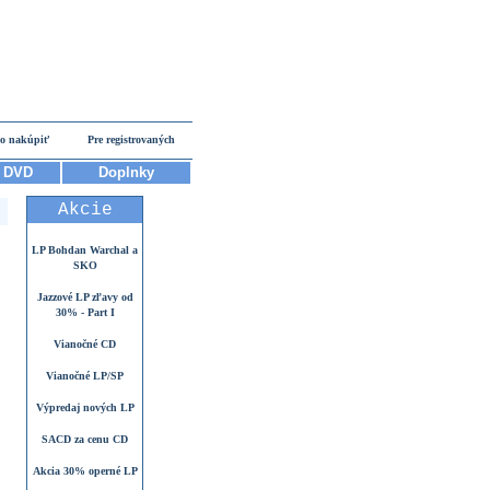
o nakúpiť
Pre registrovaných
DVD
Doplnky
Akcie
LP Bohdan Warchal a
SKO
Jazzové LP zľavy od
30% - Part I
Vianočné CD
Vianočné LP/SP
Výpredaj nových LP
SACD za cenu CD
Akcia 30% operné LP