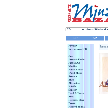
LP
SP
Novinky
Žáner:
B
Nové nehrané CD
Jazz
Jazzrock/Fusion
Jazz Sk/Cz
Klasika
Folk/Country
World Music
Art-rock
Blues
Alternatíva
Folklór
Šansóny
Hard & Heavy
Rock
Hovorené slovo
Detské
Filmová hudba