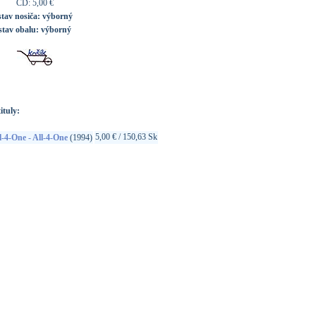
CD: 5,00 €
stav nosiča:
výborný
stav obalu:
výborný
ituly:
5,00 € / 150,63 Sk
l-4-One - All-4-One
(1994)