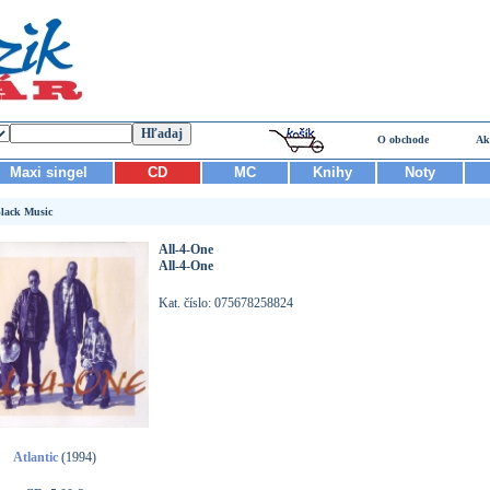
O obchode
Ak
Maxi singel
CD
MC
Knihy
Noty
lack Music
All-4-One
All-4-One
Kat. číslo: 075678258824
Atlantic
(1994)