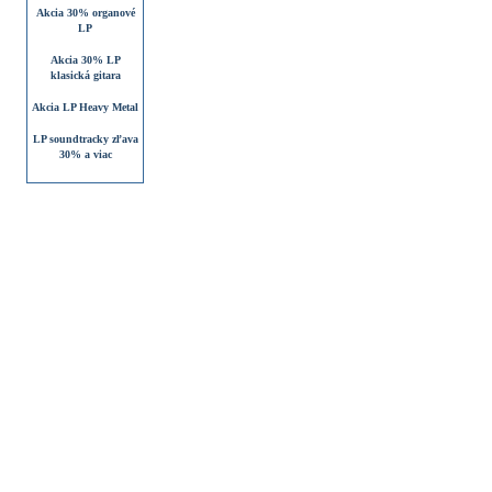
Akcia 30% organové
LP
Akcia 30% LP
klasická gitara
Akcia LP Heavy Metal
LP soundtracky zľava
30% a viac