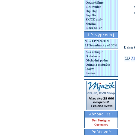
Ostatné žánre
Elektronika
Hip Hop
Pop 80s
SK/CZ tituly
Muzikál
Black Music
LP výpredaj
Nové LP 20%-30%
LP Soundtracky od 30%
Ďalšie t
Ako nakúpiť
O obchode
CD
Al
Obchodné podm.
Ochrana osobných
údajov
Kontakt
Abroad !!!
For Foreigner
Customers
Poštovné